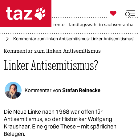

taz zahl ich
hitze
niedrigwasser
rente
landtagswahl in sachsen-anhalt

taz zahl ich
68
Kommentar zum linken Antisemitismus: Linker Antisemitismus?
taz zahl ich
Kommentar zum linken Antisemitismus
themen
Linker Antisemitismus?
politik
öko
Kommentar von
Stefan Reinecke
gesellschaft
kultur
Die Neue Linke nach 1968 war offen für
Antisemitismus, so der Historiker Wolfgang
sport
Kraushaar. Eine große These – mit spärlichen
Belegen.