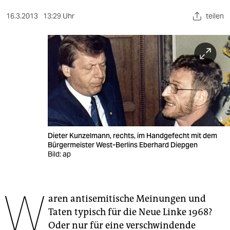
berlin
16.3.2013
13:29 Uhr
teilen
nord
wahrheit
verlag
verlag
veranstaltungen
shop
Dieter Kunzelmann, rechts, im Handgefecht mit dem
Bürgermeister West-Berlins Eberhard Diepgen
fragen & hilfe
Bild: ap
unterstützen
W
abo
aren antisemitische Meinungen und
Taten typisch für die Neue Linke 1968?
genossenschaft
Oder nur für eine verschwindende