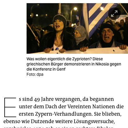
berlin
nord
wahrheit
verlag
verlag
Was wollen eigentlich die Zyprioten? Diese
veranstaltungen
griechischen Bürger demonstrieren in Nikosia gegen
die Konferenz in Genf
shop
Foto: dpa
fragen & hilfe
E
unterstützen
s sind 49 Jahre vergangen, da begannen
unter dem Dach der Vereinten Nationen die
abo
ersten Zypern-Verhandlungen. Sie blieben,
genossenschaft
ebenso wie Dutzende weitere Lösungsversuche,