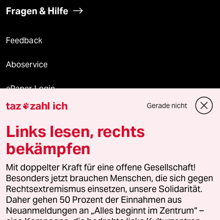
Fragen & Hilfe
Feedback
Aboservice
ePaper Login
taz
zahl ich
Gerade nicht

Downloads für Abonnierende
Links lesen, rechts
bekämpfen
© 2026 taz Verlags und Vertriebs GmbH
Mit doppelter Kraft für eine offene Gesellschaft!
Alle Rechte vorbehalten. Bei rechtlichen Fragen oder für Genehmigungen
wenden Sie sich bitte an
lizenzen@taz.de
Besonders jetzt brauchen Menschen, die sich gegen
Rechtsextremismus einsetzen, unsere Solidarität.
Daher gehen 50 Prozent der Einnahmen aus
Feedback
Redaktionsstatut
Kommune-Richtlinien
KI-
Neuanmeldungen an „Alles beginnt im Zentrum“ –