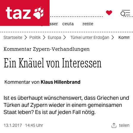

taz zahl ich
hitze
afd
niedrigwasser
ceuta
rente

taz zahl ich
Startseite
Politik
Europa
Türkei unter Erdoğan
Komment
taz zahl ich
Kommentar Zypern-Verhandlungen
themen
Ein Knäuel von Interessen
politik
öko
Kommentar von
Klaus Hillenbrand
gesellschaft
Ist es überhaupt wünschenswert, dass Griechen und
Türken auf Zypern wieder in einem gemeinsamen
kultur
Staat leben? Es ist auf jeden Fall nötig.
sport
13.1.2017
14:45 Uhr
teilen