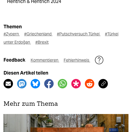
Hentrich & Hentrich 2024
Themen
#Zypern
#Griechenland
#Putschversuch Türkei
#Türkei
unter Erdoğan
#Brexit
Feedback
Kommentieren
Fehlerhinweis
Diesen Artikel teilen
Mehr zum Thema