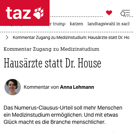

taz zahl ich
bergsteigen
usa unter trump
katzen
landtagswahl in sachs

taz zahl ich
ng
Kommentar Zugang zu Medizinstudium: Hausärzte statt Dr. Hou
taz zahl ich
Kommentar Zugang zu Medizinstudium
themen
Hausärzte statt Dr. House
politik
öko
Kommentar von
Anna Lehmann
gesellschaft
kultur
Das Numerus-Clausus-Urteil soll mehr Menschen
ein Medizinstudium ermöglichen. Und mit etwas
sport
Glück macht es die Branche menschlicher.