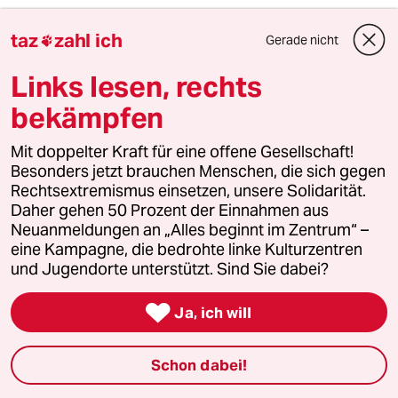
taz
taz
zahl ich
Gerade nicht


Links lesen, rechts
Folgen Sie uns
bekämpfen
Mit doppelter Kraft für eine offene Gesellschaft!
Besonders jetzt brauchen Menschen, die sich gegen
Ressorts
Rechtsextremismus einsetzen, unsere Solidarität.
Daher gehen 50 Prozent der Einnahmen aus
Politik
Neuanmeldungen an „Alles beginnt im Zentrum“ –
eine Kampagne, die bedrohte linke Kulturzentren
und Jugendorte unterstützt. Sind Sie dabei?
Öko

Ja, ich will
Gesellschaft
Kultur
Schon dabei!