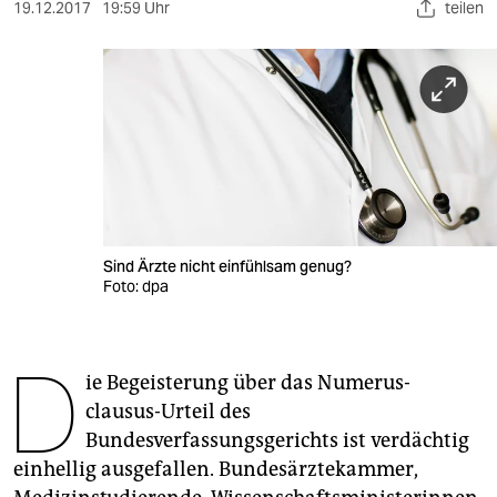
berlin
19.12.2017
19:59 Uhr
teilen
nord
wahrheit
verlag
verlag
veranstaltungen
Sind Ärzte nicht einfühlsam genug?
shop
Foto: dpa
fragen & hilfe
D
unterstützen
ie Begeisterung über das Numerus-
clausus-Urteil des
abo
Bundesverfassungsgerichts ist verdächtig
genossenschaft
einhellig ausgefallen. Bundesärztekammer,