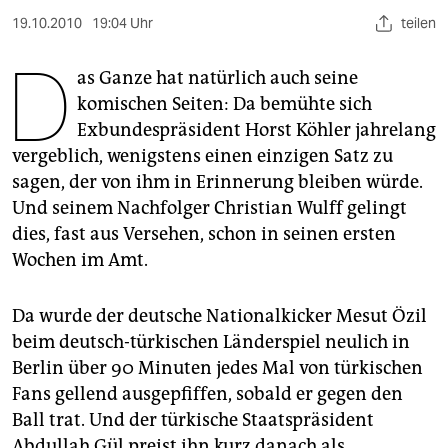
berlin
19.10.2010
19:04 Uhr
teilen
nord
D
as Ganze hat natürlich auch seine
wahrheit
komischen Seiten: Da bemühte sich
Exbundespräsident Horst Köhler jahrelang
verlag
vergeblich, wenigstens einen einzigen Satz zu
verlag
sagen, der von ihm in Erinnerung bleiben würde.
Und seinem Nachfolger Christian Wulff gelingt
veranstaltungen
dies, fast aus Versehen, schon in seinen ersten
shop
Wochen im Amt.
fragen & hilfe
Da wurde der deutsche Nationalkicker Mesut Özil
unterstützen
beim deutsch-türkischen Länderspiel neulich in
Berlin über 90 Minuten jedes Mal von türkischen
abo
Fans gellend ausgepfiffen, sobald er gegen den
genossenschaft
Ball trat. Und der türkische Staatspräsident
Abdullah Gül preist ihn kurz danach als