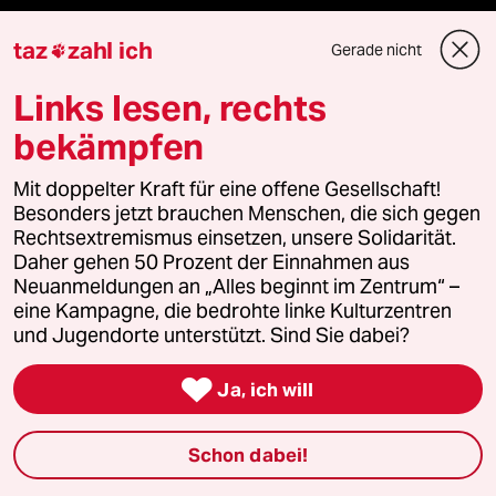
team zukunft
taz
zahl ich
Gerade nicht

Links lesen, rechts
taz frisch
bekämpfen
taz zahl ich
Mit doppelter Kraft für eine offene Gesellschaft!
taz lab Infobrief
Besonders jetzt brauchen Menschen, die sich gegen
Rechtsextremismus einsetzen, unsere Solidarität.
Daher gehen 50 Prozent der Einnahmen aus
Neuanmeldungen an „Alles beginnt im Zentrum“ –
Veranstaltungen
eine Kampagne, die bedrohte linke Kulturzentren
und Jugendorte unterstützt. Sind Sie dabei?
Demnächst

Ja, ich will
Vor Ort
Schon dabei!
Live im Stream