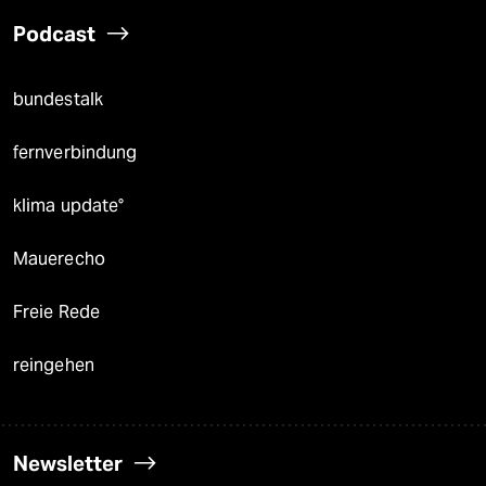
Podcast
bundestalk
fernverbindung
klima update°
Mauerecho
Freie Rede
reingehen
Newsletter