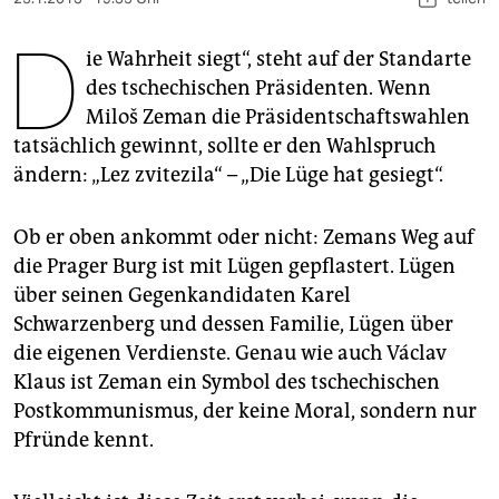
berlin
D
nord
ie Wahrheit siegt“, steht auf der Standarte
des tschechischen Präsidenten. Wenn
wahrheit
Miloš Zeman die Präsidentschaftswahlen
tatsächlich gewinnt, sollte er den Wahlspruch
verlag
ändern: „Lez zvitezila“ – „Die Lüge hat gesiegt“.
verlag
Ob er oben ankommt oder nicht: Zemans Weg auf
veranstaltungen
die Prager Burg ist mit Lügen gepflastert. Lügen
shop
über seinen Gegenkandidaten Karel
Schwarzenberg und dessen Familie, Lügen über
fragen & hilfe
die eigenen Verdienste. Genau wie auch Václav
unterstützen
Klaus ist Zeman ein Symbol des tschechischen
Postkommunismus, der keine Moral, sondern nur
abo
Pfründe kennt.
genossenschaft