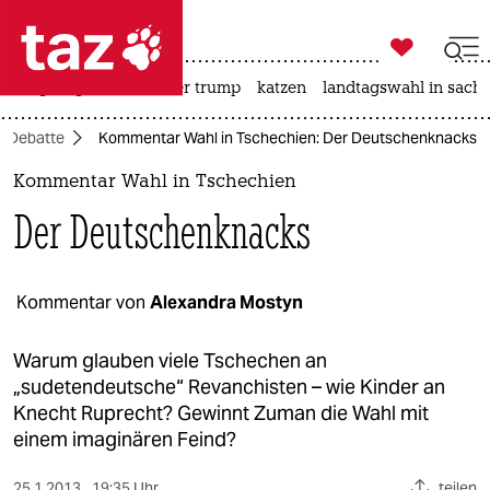

taz zahl ich
bergsteigen
usa unter trump
katzen
landtagswahl in sachs

taz zahl ich
Debatte
Kommentar Wahl in Tschechien: Der Deutschenknacks
taz zahl ich
Kommentar Wahl in Tschechien
themen
Der Deutschenknacks
politik
öko
Kommentar von
Alexandra Mostyn
gesellschaft
Warum glauben viele Tschechen an
„sudetendeutsche“ Revanchisten – wie Kinder an
kultur
Knecht Ruprecht? Gewinnt Zuman die Wahl mit
einem imaginären Feind?
sport
25.1.2013
19:35 Uhr
teilen