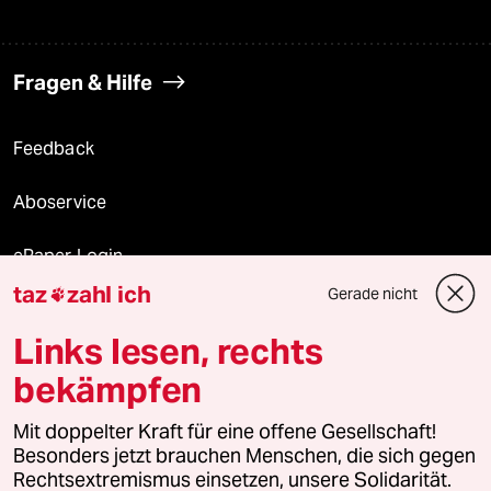
Fragen & Hilfe
Feedback
Aboservice
ePaper Login
taz
zahl ich
Gerade nicht

Downloads für Abonnierende
Links lesen, rechts
bekämpfen
© 2026 taz Verlags und Vertriebs GmbH
Mit doppelter Kraft für eine offene Gesellschaft!
Alle Rechte vorbehalten. Bei rechtlichen Fragen oder für Genehmigungen
wenden Sie sich bitte an
lizenzen@taz.de
Besonders jetzt brauchen Menschen, die sich gegen
Rechtsextremismus einsetzen, unsere Solidarität.