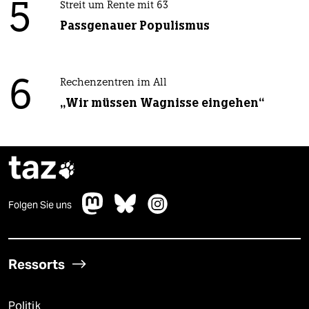
5
Streit um Rente mit 63
Passgenauer Populismus
6
Rechenzentren im All
„Wir müssen Wagnisse eingehen“
taz

Folgen Sie uns
Ressorts
Politik