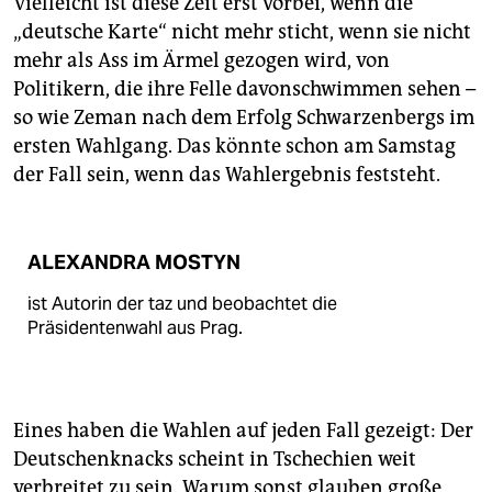
Vielleicht ist diese Zeit erst vorbei, wenn die
epaper login
„deutsche Karte“ nicht mehr sticht, wenn sie nicht
mehr als Ass im Ärmel gezogen wird, von
Politikern, die ihre Felle davonschwimmen sehen –
so wie Zeman nach dem Erfolg Schwarzenbergs im
ersten Wahlgang. Das könnte schon am Samstag
der Fall sein, wenn das Wahlergebnis feststeht.
ALEXANDRA MOSTYN
ist Autorin der taz und beobachtet die
Präsidentenwahl aus Prag.
Eines haben die Wahlen auf jeden Fall gezeigt: Der
Deutschenknacks scheint in Tschechien weit
verbreitet zu sein. Warum sonst glauben große