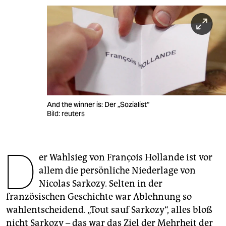
berlin
nord
wahrheit
verlag
verlag
And the winner is: Der „Sozialist“
veranstaltungen
Bild: reuters
shop
D
fragen & hilfe
er Wahlsieg von François Hollande ist vor
unterstützen
allem die persönliche Niederlage von
Nicolas Sarkozy. Selten in der
abo
französischen Geschichte war Ablehnung so
genossenschaft
wahlentscheidend. „Tout sauf Sarkozy“, alles bloß
nicht Sarkozy – das war das Ziel der Mehrheit der