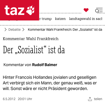

taz zahl ich
bergsteigen
usa unter trump
katzen
landtagswahl in sachs

taz zahl ich
ft
Debatte
Kommentar Wahl Frankfreich: Der „Sozialist“ ist da
taz zahl ich
Kommentar Wahl Frankfreich
themen
Der „Sozialist“ ist da
politik
öko
Kommentar von
Rudolf Balmer
gesellschaft
Hinter Francois Hollandes jovialen und geselligen
Art verbirgt sich ein Mann, der genau weiß, was er
kultur
will. Sonst wäre er nicht Präsident geworden.
sport
6.5.2012
20:01 Uhr
teilen