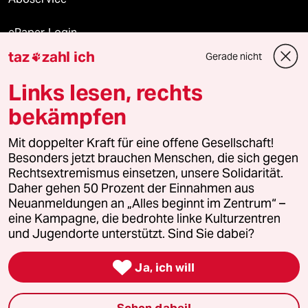
ePaper Login
taz
zahl ich
Gerade nicht

Downloads für Abonnierende
Links lesen, rechts
bekämpfen
© 2026 taz Verlags und Vertriebs GmbH
Alle Rechte vorbehalten. Bei rechtlichen Fragen oder für Genehmigungen
Mit doppelter Kraft für eine offene Gesellschaft!
wenden Sie sich bitte an
lizenzen@taz.de
Besonders jetzt brauchen Menschen, die sich gegen
Rechtsextremismus einsetzen, unsere Solidarität.
Daher gehen 50 Prozent der Einnahmen aus
Feedback
Redaktionsstatut
Kommune-Richtlinien
KI-
Neuanmeldungen an „Alles beginnt im Zentrum“ –
eine Kampagne, die bedrohte linke Kulturzentren
Leitlinie
Informant
Datenschutz
Impressum
AGB
und Jugendorte unterstützt. Sind Sie dabei?
Seitenwende
Einwilligungen widerrufen (Ads)

Ja, ich will