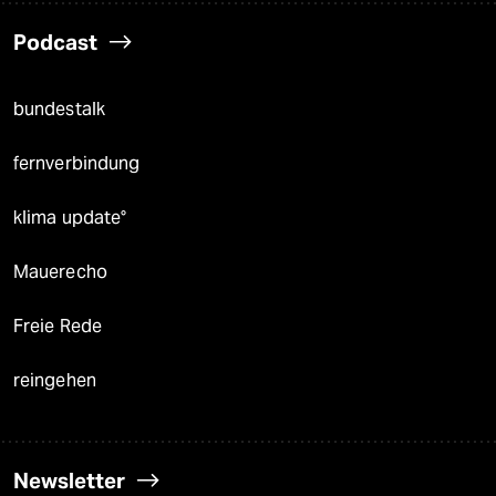
Podcast
bundestalk
fernverbindung
klima update°
Mauerecho
Freie Rede
reingehen
Newsletter