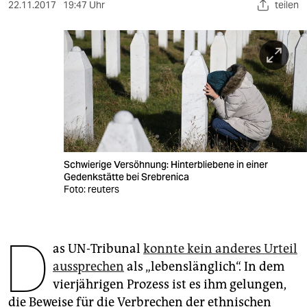
berlin
22.11.2017
19:47 Uhr
teilen
nord
wahrheit
verlag
verlag
veranstaltungen
Schwierige Versöhnung: Hinterbliebene in einer
shop
Gedenkstätte bei Srebrenica
Foto: reuters
fragen & hilfe
unterstützen
D
as UN-Tribunal
konnte kein anderes Urteil
abo
aussprechen
als „lebenslänglich“. In dem
genossenschaft
vierjährigen Prozess ist es ihm gelungen,
die Beweise für die Verbrechen der ethnischen