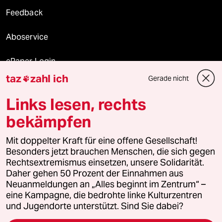
Feedback
Aboservice
ePaper Login
taz
zahl ich
Gerade nicht

Downloads für Abonnierende
Links lesen, rechts
bekämpfen
© 2026 taz Verlags und Vertriebs GmbH
Mit doppelter Kraft für eine offene Gesellschaft!
Alle Rechte vorbehalten. Bei rechtlichen Fragen oder für Genehmigungen
wenden Sie sich bitte an
lizenzen@taz.de
Besonders jetzt brauchen Menschen, die sich gegen
Rechtsextremismus einsetzen, unsere Solidarität.
Daher gehen 50 Prozent der Einnahmen aus
Feedback
Redaktionsstatut
Kommune-Richtlinien
KI-
Neuanmeldungen an „Alles beginnt im Zentrum“ –
eine Kampagne, die bedrohte linke Kulturzentren
Leitlinie
Informant
Datenschutz
Impressum
AGB
und Jugendorte unterstützt. Sind Sie dabei?