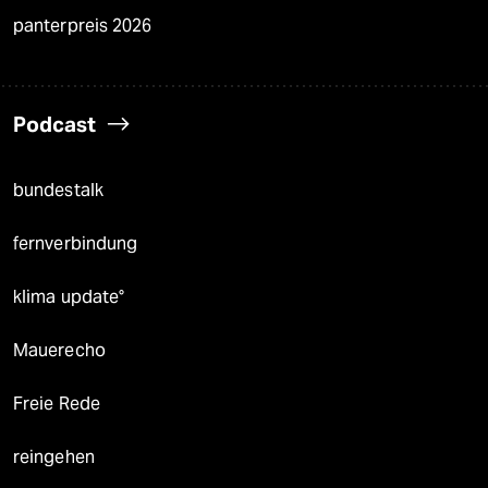
panterpreis 2026
Podcast
bundestalk
fernverbindung
klima update°
Mauerecho
Freie Rede
reingehen