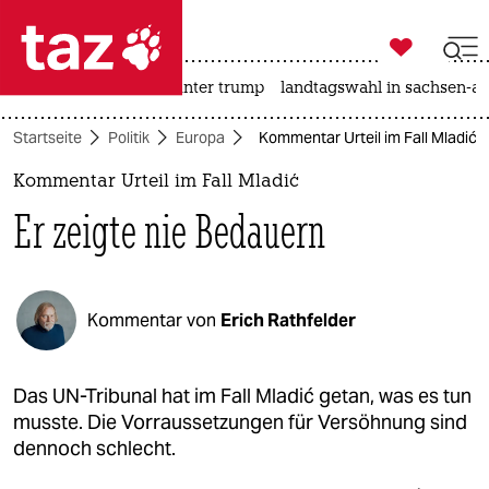

taz zahl ich
nahost-konflikt
usa unter trump
landtagswahl in sachsen-an

taz zahl ich
Startseite
Politik
Europa
Kommentar Urteil im Fall Mladić: 
taz zahl ich
Kommentar Urteil im Fall Mladić
themen
Er zeigte nie Bedauern
politik
öko
Kommentar von
Erich Rathfelder
gesellschaft
kultur
Das UN-Tribunal hat im Fall Mladić getan, was es tun
musste. Die Vorraussetzungen für Versöhnung sind
sport
dennoch schlecht.