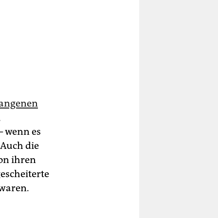
gangenen
,
– wenn es
 Auch die
von ihren
gescheiterte
 waren.