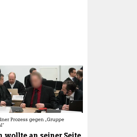
dner Prozess gegen „Gruppe
l“
h wollte an seiner Seite