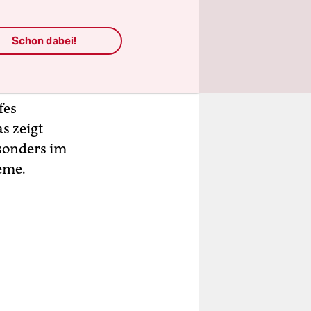
m
 zehn Toten
Schon dabei!
gem davor
in
fes
s zeigt
esonders im
eme.