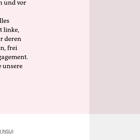
h und vor
lles
 linke,
ür deren
n, frei
ngagement.
e unsere
d (NSU)