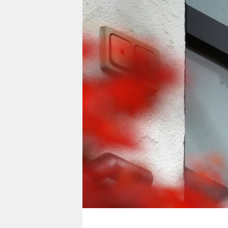
berlin
nord
wahrheit
verlag
verlag
veranstaltungen
shop
fragen & hilfe
unterstützen
abo
genossenschaft