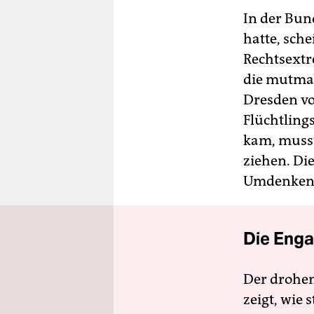
In der Bun
hatte, sche
Rechtsextr
die mutmaß
Dresden vor
Flüchtling
kam, musst
ziehen. Die
Umdenken f
Die Enga
Der drohe
zeigt, wie