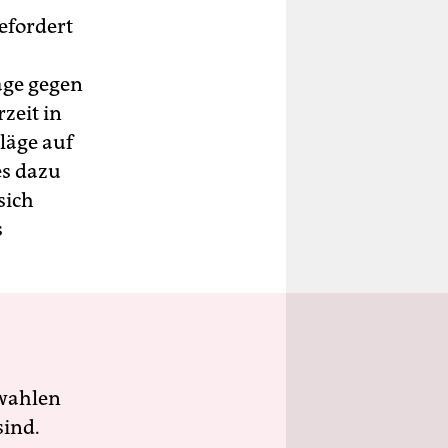
efordert
age gegen
rzeit in
hläge auf
es dazu
sich
s
wahlen
sind.