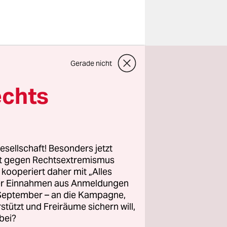
icht
Gerade nicht
 Society“
ier noch
echts
 nur gegen
sondern
ht, dass
ie sich mit
esellschaft! Besonders jetzt
rt gegen Rechtsextremismus
z kooperiert daher mit „Alles
hes
ller Einnahmen aus Anmeldungen
. September – an die Kampagne,
rstützt und Freiräume sichern will,
ismus geben
bei?