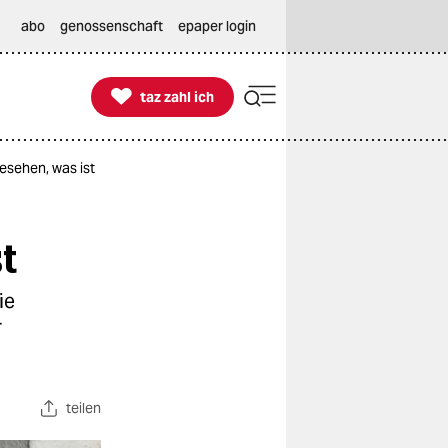
abo
genossenschaft
epaper login

taz zahl ich
taz zahl ich
esehen, was ist
t
ie
r
teilen