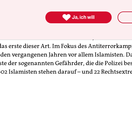
ben sich die Sicherheitsbehörden selbst nach de
 des NSU
im Jahr 2011, der für eine Mordserie mit

Ja, ich will
lich ist, schwergetan. Obwohl Experten seit Lan
ss sich insbesondere im Ostteil des Landes
ristische Strukturen herausbilden, ist das Urteil 
s erste dieser Art. Im Fokus des Antiterrorkamp
 den vergangenen Jahren vor allem Islamisten. Da
iste der sogenannten Gefährder, die die Polizei b
602 Islamisten stehen darauf – und 22 Rechtsextr