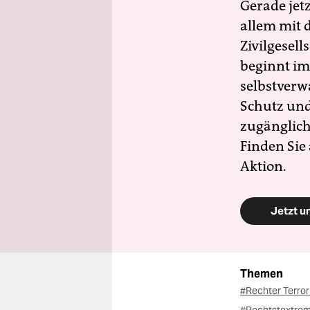
Gerade jet
allem mit d
Zivilgesell
beginnt im
selbstverw
Schutz und 
zugänglich
Finden Sie
Aktion.
Jetzt u
Themen
#Rechter Terro