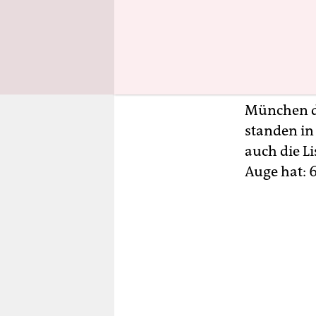
könnte, ha
Auffliegen
verantwort
warnen, da
rechtsterro
München da
standen in
auch die L
Auge hat: 