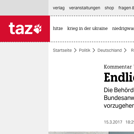
hautnavigation anspringen
hauptinhalt anspringen
footer anspringen
verlag
veranstaltungen
shop
fragen &
hitze
krieg in der ukraine
niedrigwa

taz zahl ich
taz zahl ich
Startseite
Politik
Deutschland
R
themen
politik
Kommentar U
Endli
öko
Die Behörd
gesellschaft
Bundesanwa
vorzugehen
kultur
sport
15.3.2017
18:2