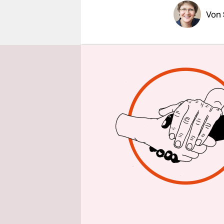
epaper login
Von
Die mehrjä
München di
verurteilt 
keinen Ansc
Islamisten
auch gegen
die „Oldsch
dem Ziel g
Flüchtling
Zeichen wa
Mit der Ei