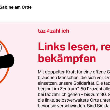
Sabine am Orde
hrigen Haftstrafen, zu denen das Oberlandesger
taz
zahl ich

e vier Mitglieder der rechtsextremen
„Oldschool
hat
, sind ein hartes Urteil, schließlich haben die v
Links lesen, r
hlag verübt. Aber es zeigt: Die Justiz geht nicht
bekämpfen
 hart vor, von denen eine Terrorgefahr ausgeht, 
 Rechtsextremisten. Die Richter haben klargemac
ool Society“ eine terroristische Vereinigung ist, d
Mit doppelter Kraft für eine offene G
egründet hat, Anschläge unter anderem auf
brauchen Menschen, die sich vor O
einsetzen, unsere Solidarität. Die ta
sunterkünfte und Moscheen zu begehen. Ein solc
beginnt im Zentrum“. 50 Prozent a
r überfällig.
bei taz zahl ich gehen – bis zum 30
die linke, selbstverwaltete Orte unte
nschätzung, dass es in Deutschland Rechtsterror
bevor sie verschwinden. Sind Sie da