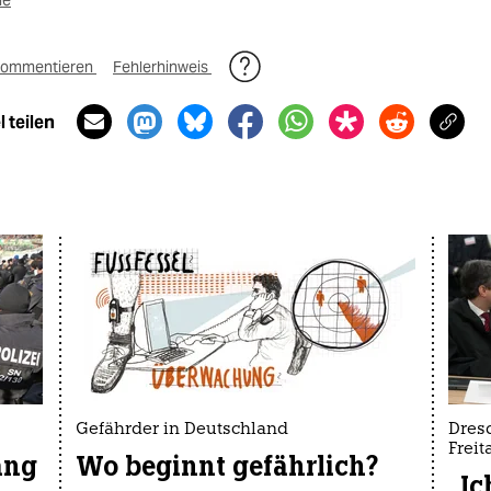
me
ommentieren
Fehlerhinweis
 teilen
Gefährder in Deutschland
Dres
Freita
ang
Wo beginnt gefährlich?
„Ic