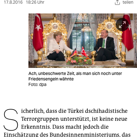
berlin
17.8.2016
18:26 Uhr
teilen
nord
wahrheit
verlag
verlag
veranstaltungen
Ach, unbeschwerte Zeit, als man sich noch unter
shop
Friedensengeln wähnte
Foto: dpa
fragen & hilfe
unterstützen
S
icherlich, dass die Türkei dschihadistische
abo
Terrorgruppen unterstützt, ist keine neue
genossenschaft
Erkenntnis. Dass macht jedoch die
Einschätzung des Bundesinnenministeriums, das