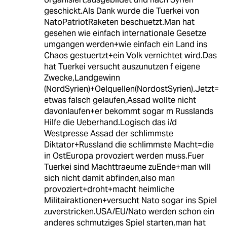
geschickt.Als Dank wurde die Tuerkei von
NatoPatriotRaketen beschuetzt.Man hat
gesehen wie einfach internationale Gesetze
umgangen werden+wie einfach ein Land ins
Chaos gestuertzt+ein Volk vernichtet wird.Das
hat Tuerkei versucht auszunutzen f eigene
Zwecke,Landgewinn
(NordSyrien)+Oelquellen(NordostSyrien).Jetzt=
etwas falsch gelaufen,Assad wollte nicht
davonlaufen+er bekommt sogar m Russlands
Hilfe die Ueberhand.Logisch das i/d
Westpresse Assad der schlimmste
Diktator+Russland die schlimmste Macht=die
in OstEuropa provoziert werden muss.Fuer
Tuerkei sind Machttraeume zuEnde+man will
sich nicht damit abfinden,also man
provoziert+droht+macht heimliche
Militairaktionen+versucht Nato sogar ins Spiel
zuverstricken.USA/EU/Nato werden schon ein
anderes schmutziges Spiel starten,man hat