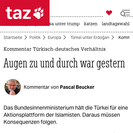

taz zahl ich
hitze
bergsteigen
usa unter trump
katzen
landtagswahl i

taz zahl ich
Startseite
Politik
Europa
Türkei unter Erdoğan
Komment
taz zahl ich
Kommentar Türkisch-deutsches Verhältnis
themen
Augen zu und durch war gestern
politik
öko
Kommentar von
Pascal Beucker
gesellschaft
kultur
Das Bundesinnenministerium hält die Türkei für eine
Aktionsplattform der Islamisten. Daraus müssen
sport
Konsequenzen folgen.