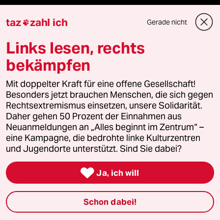
Anzeigen
taz
zahl ich
Gerade nicht

Links lesen, rechts
Fragen & Hilfe
bekämpfen
Mit doppelter Kraft für eine offene Gesellschaft!
Feedback
Besonders jetzt brauchen Menschen, die sich gegen
Rechtsextremismus einsetzen, unsere Solidarität.
Aboservice
Daher gehen 50 Prozent der Einnahmen aus
Neuanmeldungen an „Alles beginnt im Zentrum“ –
ePaper Login
eine Kampagne, die bedrohte linke Kulturzentren
und Jugendorte unterstützt. Sind Sie dabei?
Downloads für Abonnierende

Ja, ich will
Schon dabei!
© 2026 taz Verlags und Vertriebs GmbH
Alle Rechte vorbehalten. Bei rechtlichen Fragen oder für Genehmigungen
wenden Sie sich bitte an
lizenzen@taz.de