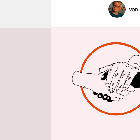
epaper login
Von
Präsidents
Nun aber i
Bundeskan
Bundesprä
willens sei
Bilanz depr
Margot Kä
Stattdessen
Entscheidu
stehen rüp
Schulhofsc