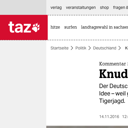
hautnavigation anspringen
hauptinhalt anspringen
footer anspringen
verlag
veranstaltungen
shop
fragen &
hitze
surfen
landtagswahl in sachse

taz zahl ich
taz zahl ich
Startseite
Politik
Deutschland
K
themen
politik
Kommentar S
Knud
öko
Der Deutsch
gesellschaft
Idee – weil
Tigerjagd.
kultur
sport
14.11.2016
12: