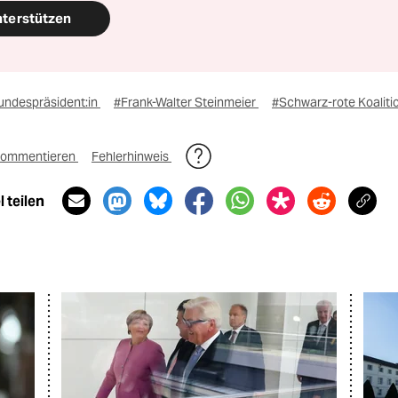
nterstützen
n­des­prä­si­den­t:in
#Frank-Walter Steinmeier
#Schwarz-rote Koaliti
ommentieren
Fehlerhinweis
 teilen