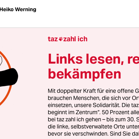
Heiko Werning
chaftskampagnen in den USA haben irgendwie m
taz
zahl ich

st ein weißes Haupt aufgestiegen über dem
zleramt –
Frank-Walter Steinmeier wird der näc
Links lesen, r
sident
. Nach monatelanger Ratlosigkeit, wer den
bekämpfen
, den obersten Grüß-August der Republik zu geben,
imierend: Die Lage war so verzweifelt, dass sogar
ßmann erwogen wurde.
Mit doppelter Kraft für eine offene G
brauchen Menschen, die sich vor O
einsetzen, unsere Solidarität. Die ta
 nun also Steinmeier, und in gewisser Weise ist d
beginnt im Zentrum“. 50 Prozent a
ng durchaus charmant. Russland, Türkei, USA – 
bei taz zahl ich gehen – bis zum 30
elnde Machos, narzisstische Psychopathen und 
die linke, selbstverwaltete Orte unte
bevor sie verschwinden. Sind Sie da
hlägertypen in der ersten Reihe, und Deutschland