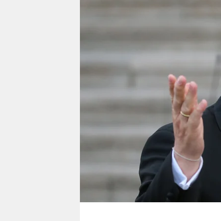
berlin
nord
wahrheit
verlag
verlag
veranstaltungen
shop
fragen & hilfe
unterstützen
abo
genossenschaft