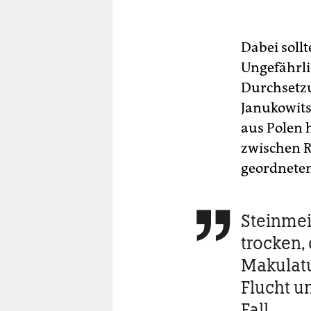
Dabei sollt
Ungefährli
Durchsetzu
Janukowits
aus Polen 
zwischen R
geordneten
Steinmei

trocken,
Makulatu
Flucht u
Fall