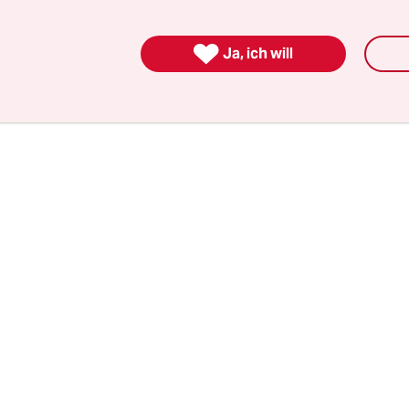
etreterischen, knuddeligen Verlierertypen dagegen
Kanzler-Anwärter so unauffällig auftrat, dass ni

Ja, ich will
 überhaupt bemerkt hat, und der ansonsten so we
eutschen ihn zu ihrem Lieblingspolitiker auserko