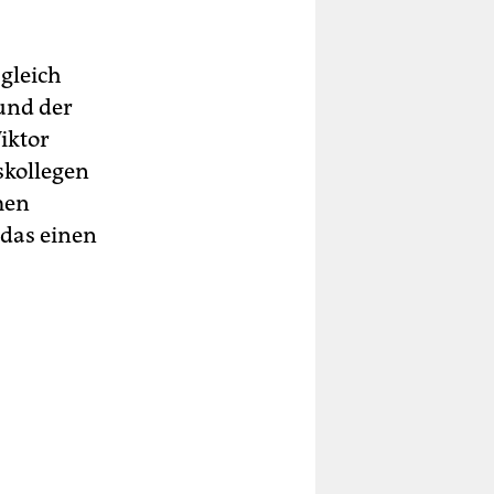
 gleich
 und der
iktor
skollegen
men
das einen