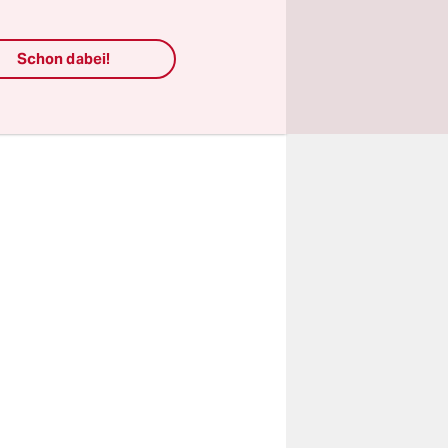
, der einst
emand seine
Schon dabei!
nig stört,
ren haben.