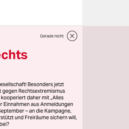
ehr Sex.
Gerade nicht
hste
echts
n wohl
 ist die
 ernsthaft
esellschaft! Besonders jetzt
rt gegen Rechtsextremismus
z kooperiert daher mit „Alles
iese
ller Einnahmen aus Anmeldungen
überall
. September – an die Kampagne,
lärmende
rstützt und Freiräume sichern will,
bei?
 setzt