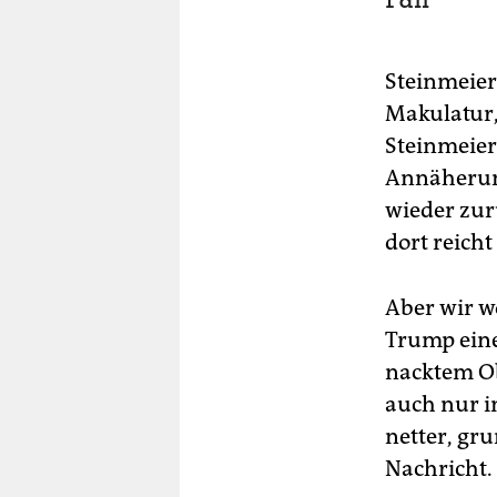
Steinmeier
Makulatur,
Steinmeier
Annäherung
wieder zur
dort reicht
Aber wir w
Trump eine
nacktem Ob
auch nur in
netter, gru
Nachricht.