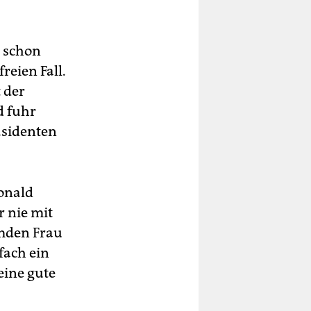
r schon
reien Fall.
 der
d fuhr
äsidenten
onald
 nie mit
emden Frau
fach ein
eine gute