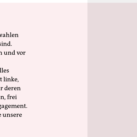
wahlen
sind.
h und vor
lles
 linke,
ür deren
n, frei
ngagement.
e unsere