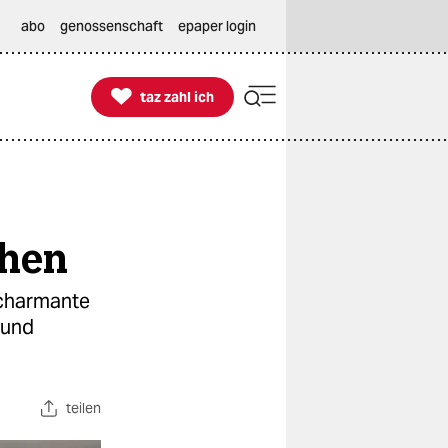
abo
genossenschaft
epaper login

taz zahl ich
taz zahl ich
then
 charmante
 und
teilen