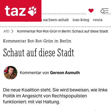

taz zahl ich
hitze
landtagswahl in sachsen-anhalt
iran-krieg
ceuta

taz zahl ich
AfD
Kommentar Rot-Rot-Grün in Berlin: Schaut auf diese Stadt
taz zahl ich
Kommentar Rot-Rot-Grün in Berlin
themen
Schaut auf diese Stadt
politik
öko
Kommentar von
Gereon Asmuth
gesellschaft
kultur
Die neue Koalition steht. Sie wird beweisen, wie linke
Politik im Angesicht von Rechtspopulisten
sport
funktioniert: mit viel Haltung.