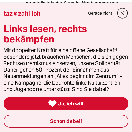
ebenfalls falsche Signale. Noch mehr arme
Menschen, die keinen Asylanspruch haben,
taz
zahl ich
Gerade nicht

werden den oft tödlichen Weg nach Europa
aufnehmen und für Flüchtlinge, die wirklich
Links lesen, rechts
unsere Hilfe benötigen, ist dann weder Platz
noch Geld vorhanden. Womit wir wieder beim
bekämpfen
Eingangsstatement wären...R2G oder
R2D2....das wird wieder nicht`s. Früher war
Mit doppelter Kraft für eine offene Gesellschaft!
Berlin auch schon arm, aber wenigstens sexy...
Besonders jetzt brauchen Menschen, die sich gegen
Rechtsextremismus einsetzen, unsere Solidarität.
Daher gehen 50 Prozent der Einnahmen aus
Neuanmeldungen an „Alles beginnt im Zentrum“ –
esgehtauchanders
eine Kampagne, die bedrohte linke Kulturzentren
17.11.2016
,
13:01 Uhr
und Jugendorte unterstützt. Sind Sie dabei?
@Christian Engel:

Im Paralleluniversum der
Ja, ich will
Compact-/Pi-News-Leser funktioniert
das halt so.
Schon dabei!
Der kleine, doch tatsächlich ein