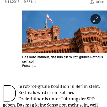
berlin
16.11.2016
19:53 Uhr
teilen
nord
wahrheit
verlag
verlag
veranstaltungen
Das Rote Rathaus, das nun ein ro-rot-grünes Rathaus
shop
sein soll
Foto: dpa
fragen & hilfe
unterstützen
D
ie rot-rot-grüne Koalition in Berlin steht.
abo
Erstmals wird es ein solches
genossenschaft
Dreierbündnis unter Führung der SPD
geben. Das mag keine Sensation mehr sein, weil