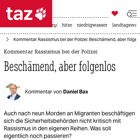

taz zahl ich
katzen
usa unter trump
hitze
niedrigwasser
landtagswahl

taz zahl ich
te
Kommentar Rassismus bei der Polizei: Beschämend, aber folgen
taz zahl ich
Kommentar Rassismus bei der Polizei
themen
Beschämend, aber folgenlos
politik
öko
Kommentar von
Daniel Bax
gesellschaft
kultur
Auch nach neun Morden an Migranten beschäftigen
sich die Sicherheitsbehörden nicht kritisch mit
sport
Rassismus in den eigenen Reihen. Was soll
eigentlich noch passieren?