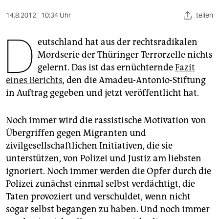
berlin
14.8.2012
10:34 Uhr
teilen
nord
D
eutschland hat aus der rechtsradikalen
wahrheit
Mordserie der Thüringer Terrorzelle nichts
verlag
gelernt. Das ist das ernüchternde
Fazit
eines Berichts
, den die Amadeu-Antonio-Stiftung
verlag
in Auftrag gegeben und jetzt veröffentlicht hat.
veranstaltungen
Noch immer wird die rassistische Motivation von
shop
Übergriffen gegen Migranten und
fragen & hilfe
zivilgesellschaftlichen Initiativen, die sie
unterstützen, von Polizei und Justiz am liebsten
unterstützen
ignoriert. Noch immer werden die Opfer durch die
abo
Polizei zunächst einmal selbst verdächtigt, die
Taten provoziert und verschuldet, wenn nicht
genossenschaft
sogar selbst begangen zu haben. Und noch immer