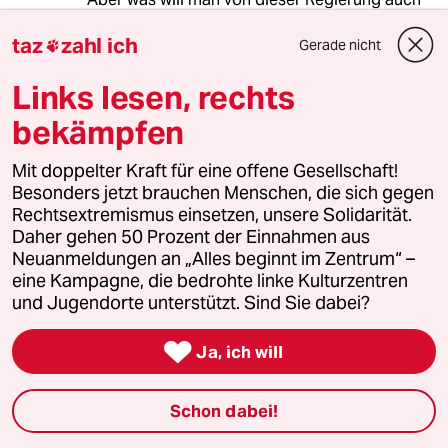
anderes erwarten? Sie ist seit Jahren einzig
taz
zahl ich
und allein damit beschäftigt, die durch den
Gerade nicht

auch von ihr mit forcierten neoliberalen Irrsinn
Links lesen, rechts
ausgelöste Finanzmarkt- und Eurokrise
irgendwie unter Kontrolle zu halten, und das
bekämpfen
heißt in ihrem Sinne zu nutzen.
Mit doppelter Kraft für eine offene Gesellschaft!
Und dazu pflegt sie einen
Besonders jetzt brauchen Menschen, die sich gegen
Wohlstandschauvinismus, der vom Wähler
Rechtsextremismus einsetzen, unsere Solidarität.
wohlverstanden und auch goutiert wird. Und
Daher gehen 50 Prozent der Einnahmen aus
dieser braucht nur durch ein paar Zutaten
Neuanmeldungen an „Alles beginnt im Zentrum“ –
radikalisiert werden, und schon ist man bei
eine Kampagne, die bedrohte linke Kulturzentren
dem Rassismus, der das Mördertrio aus
und Jugendorte unterstützt. Sind Sie dabei?
Zwickau und sein Umfeld antrieb und antreibt.

Ja, ich will
Traurig, aber wahr!
Schon dabei!
gerd
G