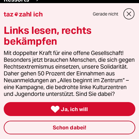
taz
zahl ich
Gerade nicht

Politik
Links lesen, rechts
Öko
bekämpfen
Gesellschaft
Mit doppelter Kraft für eine offene Gesellschaft!
Besonders jetzt brauchen Menschen, die sich gegen
Kultur
Rechtsextremismus einsetzen, unsere Solidarität.
Daher gehen 50 Prozent der Einnahmen aus
Sport
Neuanmeldungen an „Alles beginnt im Zentrum“ –
eine Kampagne, die bedrohte linke Kulturzentren
und Jugendorte unterstützt. Sind Sie dabei?
Berlin

Ja, ich will
Nord
Wahrheit
Schon dabei!