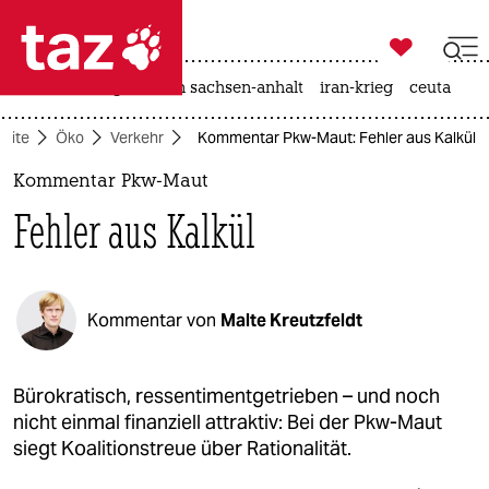

taz zahl ich
hitze
landtagswahl in sachsen-anhalt
iran-krieg
ceuta

taz zahl ich
seite
Öko
Verkehr
Kommentar Pkw-Maut: Fehler aus Kalkül
taz zahl ich
Kommentar Pkw-Maut
themen
Fehler aus Kalkül
politik
öko
Kommentar von
Malte Kreutzfeldt
gesellschaft
kultur
Bürokratisch, ressentimentgetrieben – und noch
nicht einmal finanziell attraktiv: Bei der Pkw-Maut
sport
siegt Koalitionstreue über Rationalität.