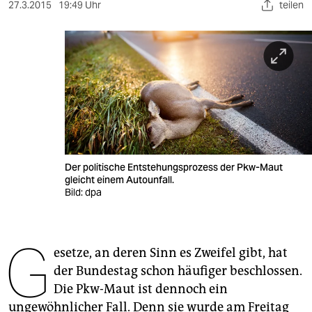
berlin
27.3.2015
19:49 Uhr
teilen
nord
wahrheit
verlag
verlag
veranstaltungen
Der politische Entstehungsprozess der Pkw-Maut
shop
gleicht einem Autounfall.
Bild: dpa
fragen & hilfe
unterstützen
G
esetze, an deren Sinn es Zweifel gibt, hat
abo
der Bundestag schon häufiger beschlossen.
genossenschaft
Die Pkw-Maut ist dennoch ein
ungewöhnlicher Fall. Denn sie wurde am Freitag