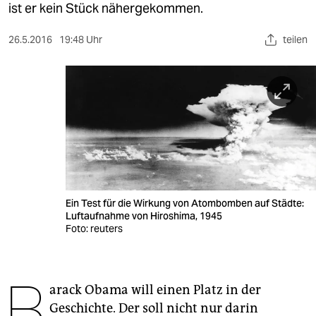
berlin
ist er kein Stück nähergekommen.
nord
26.5.2016
19:48 Uhr
teilen
wahrheit
verlag
verlag
veranstaltungen
shop
Ein Test für die Wirkung von Atombomben auf Städte:
fragen & hilfe
Luftaufnahme von Hiroshima, 1945
Foto: reuters
unterstützen
abo
B
arack Obama will einen Platz in der
genossenschaft
Geschichte. Der soll nicht nur darin