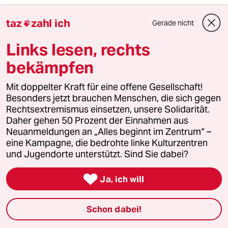
warum_denkt_keiner_nach?
W
taz
zahl ich
Gerade nicht

26.05.2016
,
21:42 Uhr
Links lesen, rechts
"Seinem in der Prager Rede 2009 formulierten
Ziel einer atomwaffenfreien Welt ist Obama
bekämpfen
dagegen kein Stück nähergekommen."
Mit doppelter Kraft für eine offene Gesellschaft!
Im Gegenteil. Am Ende seiner Amtszeit sieht es
Besonders jetzt brauchen Menschen, die sich gegen
eher nach einem neuen nuklearen Wettrüsten
Rechtsextremismus einsetzen, unsere Solidarität.
aus.
Daher gehen 50 Prozent der Einnahmen aus
Neuanmeldungen an „Alles beginnt im Zentrum“ –
eine Kampagne, die bedrohte linke Kulturzentren
4932 (Profil gelöscht)
4G
und Jugendorte unterstützt. Sind Sie dabei?
26.05.2016
,
21:38 Uhr

Ja, ich will
Für diesen mutigen und absolut richtigen
Kommentar kann man Herrn Pickert nur
gratulieren (und der taz auch).
Schon dabei!
Weder sind die Amerikaner irgendwo an
Frieden interessiert, noch an Gerechtigkeit.