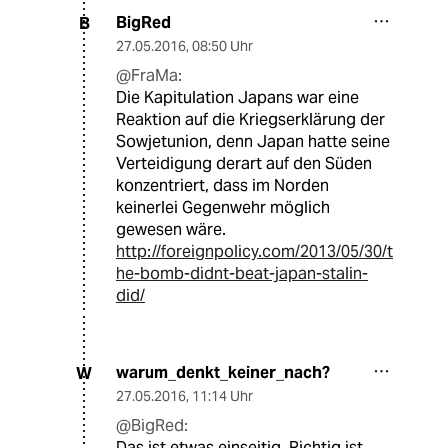
BigRed
B
27.05.2016
,
08:50 Uhr
@FraMa:
Die Kapitulation Japans war eine
Reaktion auf die Kriegserklärung der
Sowjetunion, denn Japan hatte seine
Verteidigung derart auf den Süden
konzentriert, dass im Norden
keinerlei Gegenwehr möglich
gewesen wäre.
http://foreignpolicy.com/2013/05/30/t
he-bomb-didnt-beat-japan-stalin-
did/
warum_denkt_keiner_nach?
W
27.05.2016
,
11:14 Uhr
@BigRed:
Das ist etwas einseitig. Richtig ist