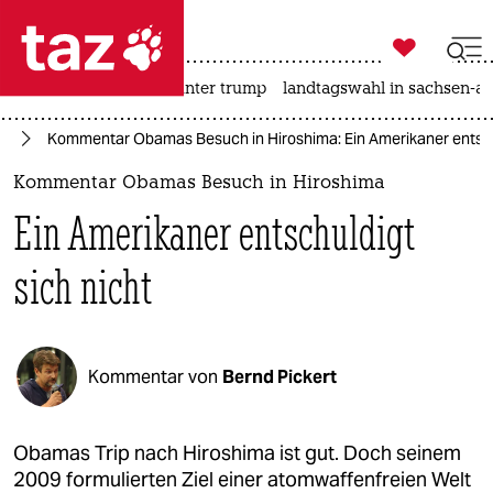

taz zahl ich
nahost-konflikt
usa unter trump
landtagswahl in sachsen-an

taz zahl ich
en
Kommentar Obamas Besuch in Hiroshima: Ein Amerikaner entschu
taz zahl ich
Kommentar Obamas Besuch in Hiroshima
themen
Ein Amerikaner entschuldigt
politik
sich nicht
öko
gesellschaft
Kommentar von
Bernd Pickert
kultur
sport
Obamas Trip nach Hiroshima ist gut. Doch seinem
2009 formulierten Ziel einer atomwaffenfreien Welt