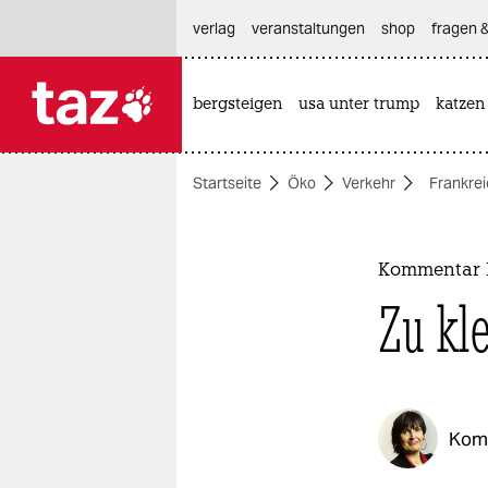
hautnavigation anspringen
hauptinhalt anspringen
footer anspringen
verlag
veranstaltungen
shop
fragen &
bergsteigen
usa unter trump
katzen

taz zahl ich
taz zahl ich
Startseite
Öko
Verkehr
Frankre
themen
politik
Kommentar M
öko
Zu kle
gesellschaft
kultur
Kom
sport