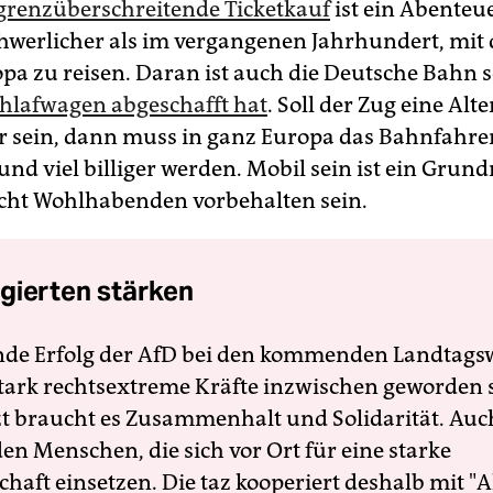
grenzüberschreitende Ticketkauf
ist ein Abenteuer
hwerlicher als im vergangenen Jahrhundert, mit
pa zu reisen. Daran ist auch die Deutsche Bahn s
chlafwagen abgeschafft hat
. Soll der Zug eine Alt
r sein, dann muss in ganz Europa das Bahnfahre
nd viel billiger werden. Mobil sein ist ein Grund
icht Wohlhabenden vorbehalten sein.
gierten stärken
nde Erfolg der AfD bei den kommenden Landtags
 stark rechtsextreme Kräfte inzwischen geworden 
zt braucht es Zusammenhalt und Solidarität. Auc
en Menschen, die sich vor Ort für eine starke
schaft einsetzen. Die taz kooperiert deshalb mit "A