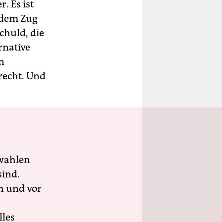
. Es ist
 dem Zug
chuld, die
ernative
n
recht. Und
wahlen
sind.
h und vor
lles