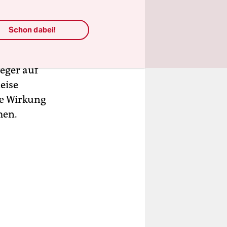
er Abgabe
Schon dabei!
tz wird für
be eine
eger auf
eise
de Wirkung
men.