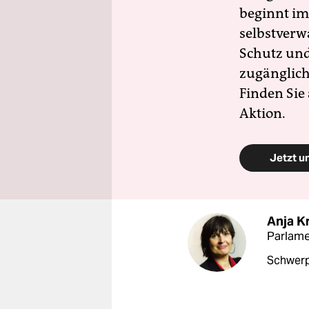
beginnt im
selbstverw
Schutz und 
zugänglich
Finden Sie
Aktion.
Jetzt u
Anja K
Parlam
Schwerp