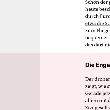
Schon der
heute besc
durch Euro
etwa die S
zum Fliege
bequemer u
das darf n
Die Enga
Der drohe
zeigt, wie
Gerade jet
allem mit d
Zivilgesell