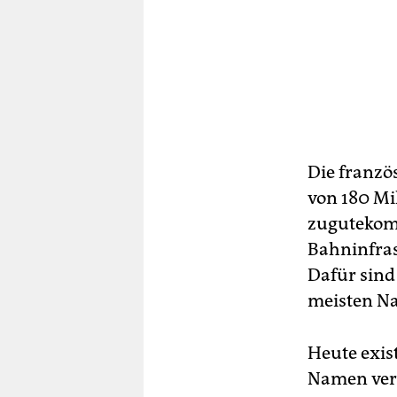
Die franzö
von 180 Mi
zugutekomm
Bahninfras
Dafür sind
meisten N
Heute exis
Namen verd