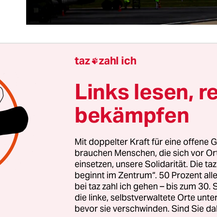
taz
zahl ich

Vorstoß ist richtig, geht aber nicht weit genug: F
Links lesen, r
ll ab dem kommenden Jahr eine Ökosteuer auf Flu
führen. Sie soll für alle Flüge gelten, die aus Fra
bekämpfen
ie französische Regierung will nicht warten, bis 
ch in langwierigen Verhandlungen auf ein Instr
Mit doppelter Kraft für eine offene G
en, um dem rasant wachsenden Flugverkehr Einh
brauchen Menschen, die sich vor O
ie will Fakten schaffen. Das ist gut. Hoffentlich ha
einsetzen, unsere Solidarität. Die ta
egierung den Mut für eine ähnliche Initiative
. Di
beginnt im Zentrum“. 50 Prozent a
er sein.
bei taz zahl ich gehen – bis zum 30
die linke, selbstverwaltete Orte unte
bevor sie verschwinden. Sind Sie da
anzösische Steuer wird die Preise für Flugtickets