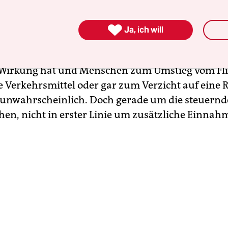
höhen – nach Angaben der französischen
nisterin Élisabeth Borne werden sie aufgrund d

Ja, ich will
,50 Euro und 18 Euro mehr kosten. Der höchste Sa
en für Geschäftsreisende fällig. Dass die Ökoabga
Wirkung hat und Menschen zum Umstieg vom Fli
e Verkehrsmittel oder gar zum Verzicht auf eine R
t unwahrscheinlich. Doch gerade um die steuern
hen, nicht in erster Linie um zusätzliche Einnah