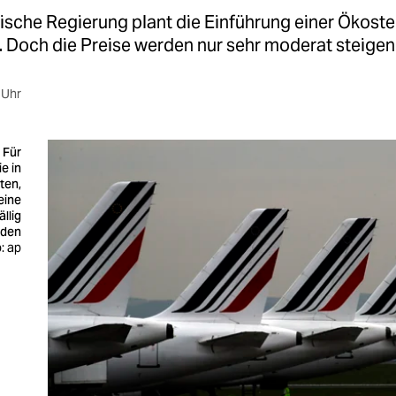
ische Regierung plant die Einführung einer Ökoste
. Doch die Preise werden nur sehr moderat steigen –
 Uhr
 Für
ie in
ten,
eine
llig
rden
: ap