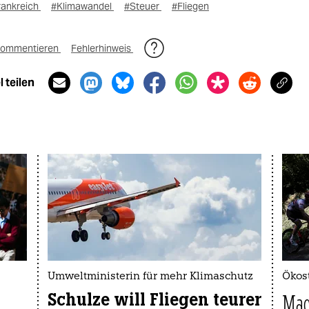
rankreich
#Klimawandel
#Steuer
#Fliegen
ommentieren
Fehlerhinweis
 teilen
Umweltministerin für mehr Klimaschutz
Ökost
Schulze will Fliegen teurer
Mac