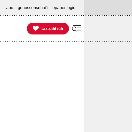
abo
genossenschaft
epaper login

taz zahl ich
taz zahl ich