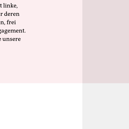
 linke,
ür deren
n, frei
ngagement.
e unsere