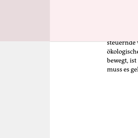
moderat er
Verkehrsmi
zwischen 1
Langstreck
steuernde 
ökologisch
bewegt, is
muss es ge