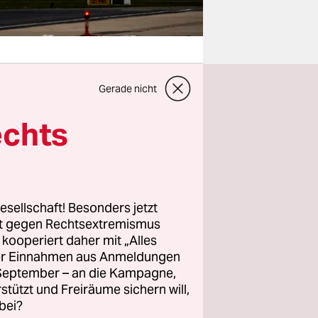
Gerade nicht
rankreich
echts
gtickets
nkreich
die anderen
ument
esellschaft! Besonders jetzt
alt zu
rt gegen Rechtsextremismus
t die
z kooperiert daher mit „Alles
e sollte aber
ller Einnahmen aus Anmeldungen
. September – an die Kampagne,
rstützt und Freiräume sichern will,
bei?
 nur