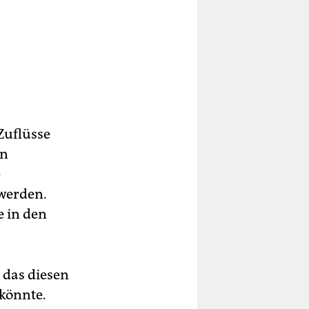
Zuflüsse
hn
e
werden.
e in den
 das diesen
könnte.