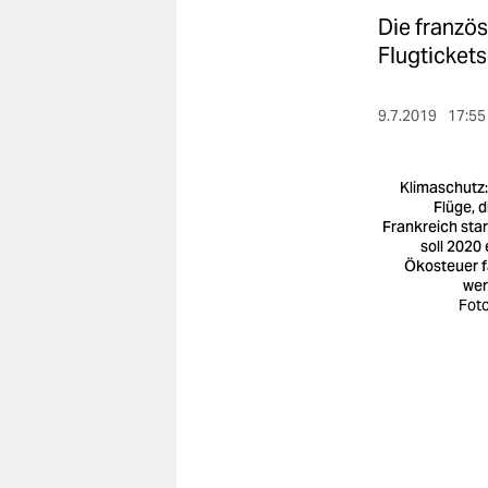
berlin
Die französ
nord
Flugtickets
wahrheit
9.7.2019
17:55
verlag
Klimaschutz:
verlag
Flüge, d
Frankreich star
veranstaltungen
soll 2020 
Ökosteuer fä
shop
we
Foto
fragen & hilfe
unterstützen
abo
genossenschaft