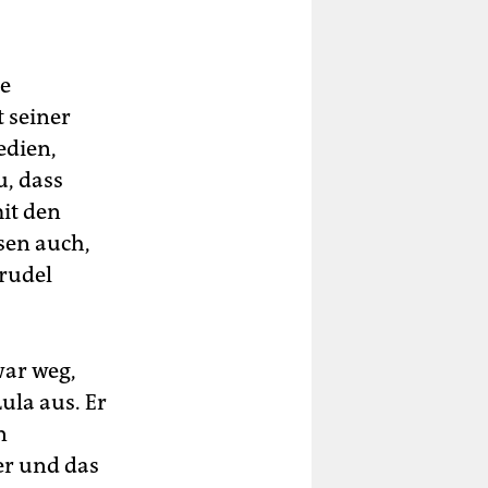
ne
 seiner
edien,
u, dass
it den
sen auch,
trudel
war weg,
ula aus. Er
n
er und das