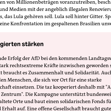
en von Millionenbeträgen voranzutreiben, besch
z und Medien mit der angeblich illegalen Renovier
 das Lula gehören soll. Lula soll hinter Gitter. S
eine Konfrontation im gespaltenen Brasilien unv
gierten stärken
nde Erfolg der AfD bei den kommenden Landtags
 stark rechtsextreme Kräfte inzwischen geworden 
zt braucht es Zusammenhalt und Solidarität. Auc
en Menschen, die sich vor Ort für eine starke
schaft einsetzen. Die taz kooperiert deshalb mit "A
 Zentrum". Die Kampagne unterstützt bundesweit
altete Orte und baut einen solidarischen Fonds f
Erhalt auf. Eine offene Gesellschaft braucht gute