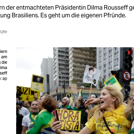
n der entmachteten Präsidentin Dilma Rousseff ge
ung Brasiliens. Es geht um die eigenen Pfründe.
 Uhr
iern
o am
 die
ilma
seff
: ap