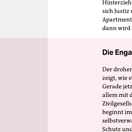
Hinterzieh
sich Justi
Apartments,
dann wird 
Die Enga
Der drohe
zeigt, wie
Gerade jet
allem mit d
Zivilgesell
beginnt im
selbstverw
Schutz und 