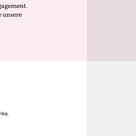
ngagement.
e unsere
d
ika.