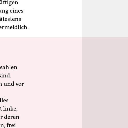
äftigen
ung eines
pätestens
ermeidlich.
wahlen
sind.
h und vor
lles
 linke,
ür deren
n, frei