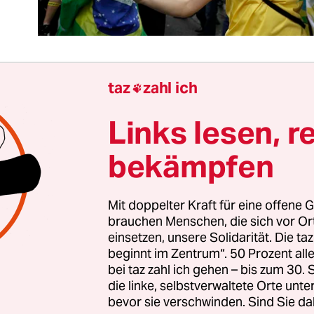
taz
zahl ich

 Machtwechsel in Brasilien
ist ein schändliches Th
Links lesen, r
natoren, von denen weit über die Hälfte mit Ermi
gen Korruption konfrontiert sind, richten über e
bekämpfen
äsidentin, der die Justiz nichts vorzuwerfen hat. 
ss die angeblichen Haushaltstricks von Dilma Rou
Mit doppelter Kraft für eine offene G
d sind, um sie zu stürzen.
brauchen Menschen, die sich vor O
einsetzen, unsere Solidarität. Die ta
Gegnern geht es nicht um die verkündete „Rettun
beginnt im Zentrum“. 50 Prozent a
“, sondern um einen Politikwechsel, der an den 
bei taz zahl ich gehen – bis zum 30
die linke, selbstverwaltete Orte unte
cheiterte. Viele Senatoren werden sich auch ged
bevor sie verschwinden. Sind Sie da
hne Rousseff vielleicht einem Korruptionsprozess