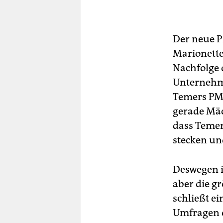
Der neue P
Marionette
Nachfolge 
Unternehme
Temers PMD
gerade Mäc
dass Temer
stecken un
Deswegen is
aber die g
schließt e
Umfragen d