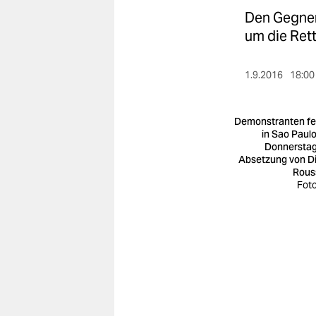
berlin
Den Gegner
nord
um die Rett
wahrheit
1.9.2016
18:00
verlag
Demonstranten fe
verlag
in Sao Paul
Donnerstag
veranstaltungen
Absetzung von D
Rous
shop
Foto
fragen & hilfe
unterstützen
abo
genossenschaft