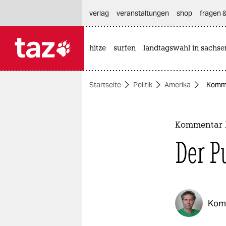
hautnavigation anspringen
hauptinhalt anspringen
footer anspringen
verlag
veranstaltungen
shop
fragen &
hitze
surfen
landtagswahl in sachse

taz zahl ich
taz zahl ich
Startseite
Politik
Amerika
Komme
themen
politik
Kommentar M
öko
Der P
gesellschaft
kultur
Kom
sport