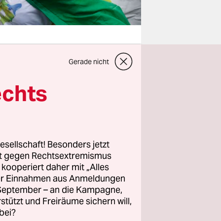
Gerade nicht
eater.
81
echts
ttlungen
ine
Alle
sseff nur
esellschaft! Besonders jetzt
rt gegen Rechtsextremismus
z kooperiert daher mit „Alles
g
ller Einnahmen aus Anmeldungen
Urnengängen
. September – an die Kampagne,
rstützt und Freiräume sichern will,
acht haben,
bei?
 entgehen