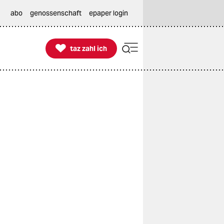
abo
genossenschaft
epaper login

taz zahl ich
taz zahl ich