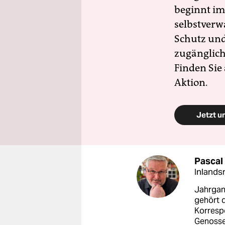
beginnt im
selbstverw
Schutz und 
zugänglich
Finden Sie
Aktion.
Jetzt u
Pascal
Inlands
Jahrgang
gehört 
Korrespo
Genossen