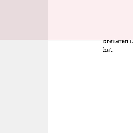
Großbrand 
Auswirkung
Kriegszeit
Verteidigu
breiteren 
hat.