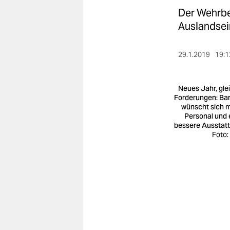
berlin
Der Wehrbe
nord
Auslandsei
wahrheit
29.1.2019
19:1
verlag
Neues Jahr, gle
verlag
Forderungen: Bar
wünscht sich 
veranstaltungen
Personal und 
bessere Ausstat
shop
Foto:
fragen & hilfe
unterstützen
abo
genossenschaft