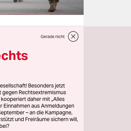
Gerade nicht
terium
echts
Truppe
en
esellschaft! Besonders jetzt
um
rt gegen Rechtsextremismus
tzgebiet
z kooperiert daher mit „Alles
ller Einnahmen aus Anmeldungen
. September – an die Kampagne,
rstützt und Freiräume sichern will,
bei?
gelöste