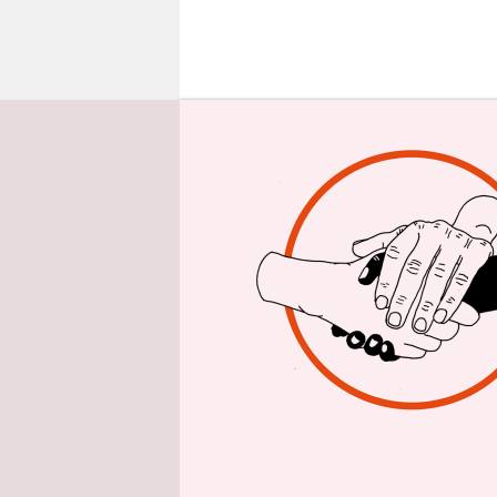
epaper login
W
nicht abzu
Aufmerksam
fokussiert 
verheeren
Tinner Dos
Mehr als e
verantwor