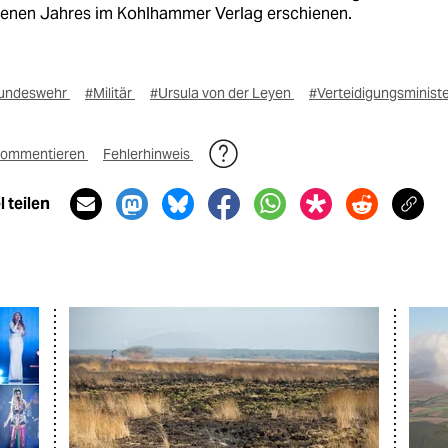
enen Jahres im Kohlhammer Verlag erschienen.
undeswehr
#Militär
#Ursula von der Leyen
#Verteidigungsminist
ommentieren
Fehlerhinweis
 teilen