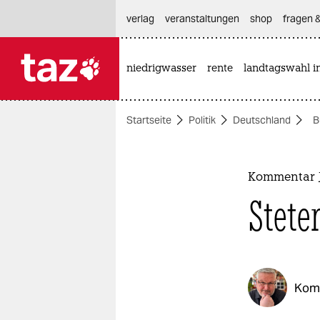
hautnavigation anspringen
hauptinhalt anspringen
footer anspringen
verlag
veranstaltungen
shop
fragen &
niedrigwasser
rente
landtagswahl i

taz zahl ich
taz zahl ich
Startseite
Politik
Deutschland
B
themen
politik
Kommentar J
öko
Stete
gesellschaft
kultur
Kom
sport