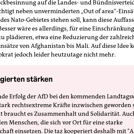
ückbesinnung auf die Landes- und Bündnisvertei
chtigt neben unverminderten „Out of area“-Einsä
des Nato-Gebietes stehen soll, kann diese Auffas
Besser wäre es allerdings, für eine Einschränkung
u plädieren, etwa eine Reduzierung der zahlrei
nsätze von Afghanistan bis Mali. Auf diese Idee
okrat jedoch leider heutzutage nicht mehr.
gierten stärken
nde Erfolg der AfD bei den kommenden Landtags
 stark rechtsextreme Kräfte inzwischen geworden 
zt braucht es Zusammenhalt und Solidarität. Auc
en Menschen, die sich vor Ort für eine starke
schaft einsetzen. Die taz kooperiert deshalb mit "A