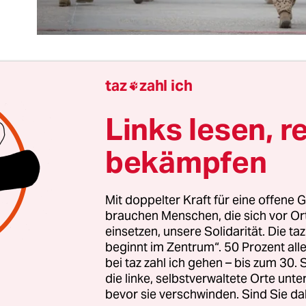
taz
zahl ich

as sich auch immer über das Verteidigungsminis
Links lesen, r
Ursula von der Leyens sagen lässt – eine gewisse
Fuchsschläue ist Ursula von der Leyen und ihrer 
bekämpfen
sprechen. Ausgerechnet an dem Tag, an dem die
keit auf den Jahresbericht des Wehrbeauftragt
Mit doppelter Kraft für eine offene G
ist, veröffentlicht sie mal so eben ihren Bericht z
brauchen Menschen, die sich vor O
den Moorbrand
im niedersächsischen Naturschu
einsetzen, unsere Solidarität. Die ta
e – Sprakeler Heide im vergangenen Jahr.
beginnt im Zentrum“. 50 Prozent a
bei taz zahl ich gehen – bis zum 30
die linke, selbstverwaltete Orte unte
inen Monat dauerte es, bis der durch eine
bevor sie verschwinden. Sind Sie da
tungslose „Schießkampagne“ der Bundeswehr aus