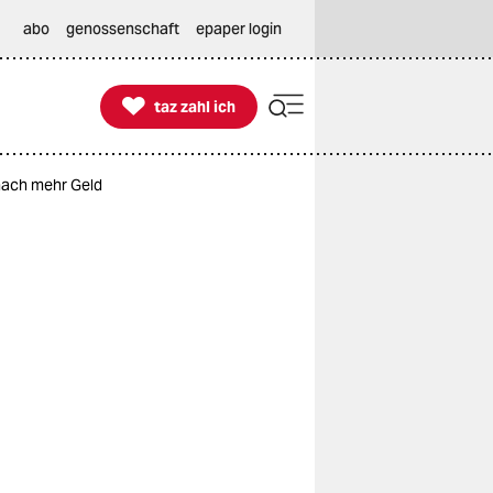
abo
genossenschaft
epaper login

taz zahl ich
taz zahl ich
nach mehr Geld