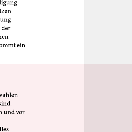
digung
tzen
sung
 der
chen
 kommt ein
wahlen
sind.
h und vor
lles