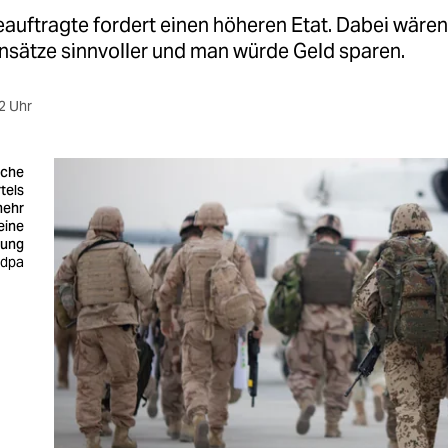
auftragte fordert einen höheren Etat. Dabei wäre
nsätze sinnvoller und man würde Geld sparen.
2 Uhr
iche
tels
mehr
eine
tung
 dpa