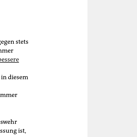
egen stets
immer
bessere
 in diesem
o immer
eswehr
sung ist,