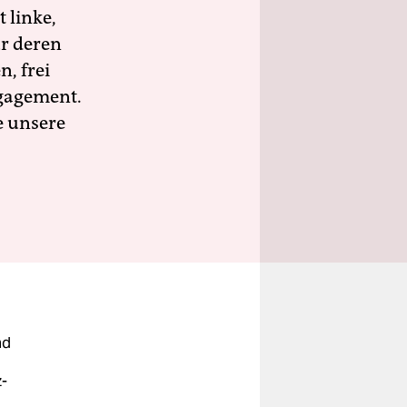
 linke,
ür deren
n, frei
ngagement.
e unsere
nd
z-