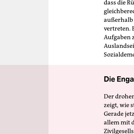
dass die R
gleichbere
außerhalb 
vertreten. 
Aufgaben z
Auslandsei
Sozial­dem
Die Enga
Der drohe
zeigt, wie
Gerade jet
allem mit d
Zivilgesell