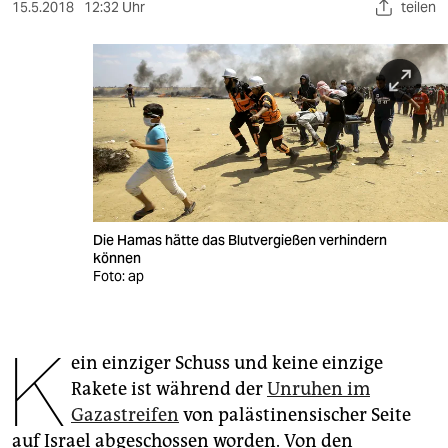
berlin
15.5.2018
12:32 Uhr
teilen
nord
wahrheit
verlag
verlag
veranstaltungen
Die Hamas hätte das Blutvergießen verhindern
shop
können
Foto: ap
fragen & hilfe
unterstützen
K
ein einziger Schuss und keine einzige
abo
Rakete ist während der
Unruhen im
genossenschaft
Gazastreifen
von palästinensischer Seite
auf Israel abgeschossen worden. Von den