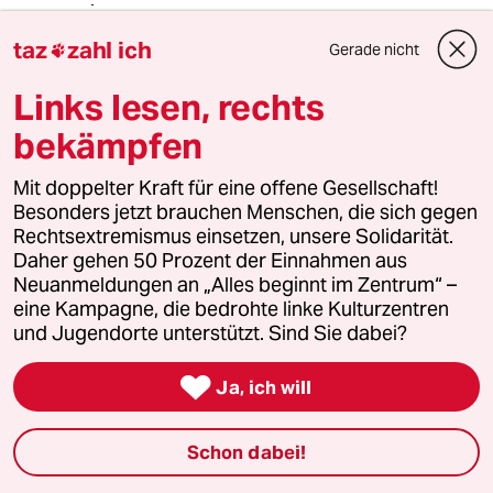
taz
zahl ich
Gerade nicht

rehbrauneAugen
R
Links lesen, rechts
15.05.2018
,
19:49 Uhr
"Für eine gemeinsame palästinensisch-
bekämpfen
israelische Zukunft!"
Mit doppelter Kraft für eine offene Gesellschaft!
Zu wenig Land, zu viele Menschen. Der Platz
Besonders jetzt brauchen Menschen, die sich gegen
reicht einfach nicht für beide. Israel ist auf die
Rechtsextremismus einsetzen, unsere Solidarität.
Besiedlung palästinensischen Gebiets
Daher gehen 50 Prozent der Einnahmen aus
angewiesen - Paästinas stark wachsende
Neuanmeldungen an „Alles beginnt im Zentrum“ –
Bevölkerung braucht Israel als
eine Kampagne, die bedrohte linke Kulturzentren
Siedlungsgebiet.
und Jugendorte unterstützt. Sind Sie dabei?
Demokratie und Sozialismus hilft da auch nicht.

Ja, ich will
Schon dabei!
Sebas.tian
S