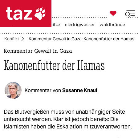

taz zahl ich
krieg in der ukraine
hitze
niedrigwasser
waldbrände

taz zahl ich
t-Konflikt
Kommentar Gewalt in Gaza: Kanonenfutter der Hamas
taz zahl ich
Kommentar Gewalt in Gaza
themen
Kanonenfutter der Hamas
politik
öko
Kommentar von
Susanne Knaul
gesellschaft
kultur
Das Blutvergießen muss von unabhängiger Seite
untersucht werden. Klar ist jedoch bereits: Die
sport
Islamisten haben die Eskalation mitzuverantworten.