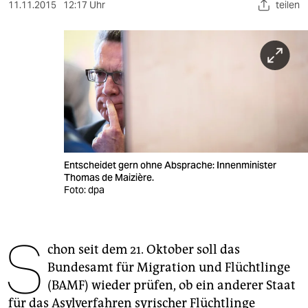
berlin
11.11.2015
12:17 Uhr
teilen
nord
wahrheit
verlag
verlag
veranstaltungen
Entscheidet gern ohne Absprache: Innenminister
shop
Thomas de Maizière.
Foto: dpa
fragen & hilfe
unterstützen
S
chon seit dem 21. Oktober soll das
abo
Bundesamt für Migration und Flüchtlinge
genossenschaft
(BAMF) wieder prüfen, ob ein anderer Staat
für das Asylverfahren syrischer Flüchtlinge