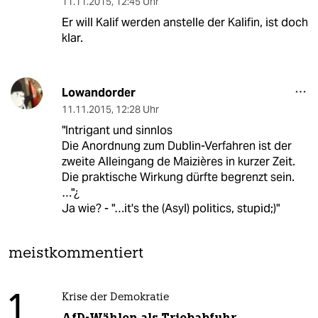
11.11.2015
,
12:45 Uhr
Er will Kalif werden anstelle der Kalifin, ist doch
klar.
Lowandorder
11.11.2015
,
12:28 Uhr
"Intrigant und sinnlos
Die Anordnung zum Dublin-Verfahren ist der
zweite Alleingang de Maizières in kurzer Zeit.
Die praktische Wirkung dürfte begrenzt sein.
…"¿
Ja wie? - "…it's the (Asyl) politics, stupid;)"
meistkommentiert
1
Krise der Demokratie
AfD-Wählen als Triebabfuhr