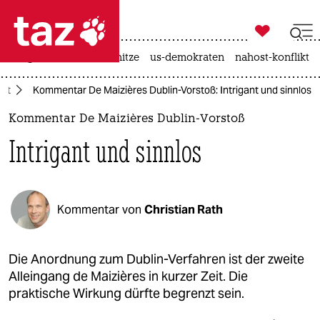

taz zahl ich
krieg in der ukraine
hitze
us-demokraten
nahost-konflikt

taz zahl ich
cht
Kommentar De Maizières Dublin-Vorstoß: Intrigant und sinnlos
taz zahl ich
Kommentar De Maizières Dublin-Vorstoß
themen
Intrigant und sinnlos
politik
öko
Kommentar von
Christian Rath
gesellschaft
kultur
Die Anordnung zum Dublin-Verfahren ist der zweite
Alleingang de Maizières in kurzer Zeit. Die
sport
praktische Wirkung dürfte begrenzt sein.