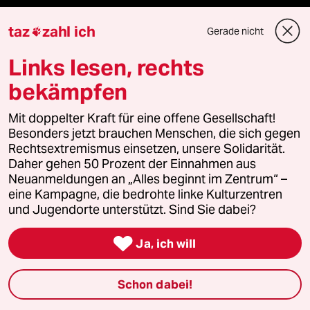
Demnächst
taz
zahl ich
Gerade nicht

Vor Ort
Links lesen, rechts
Live im Stream
bekämpfen
Vergangene
Mit doppelter Kraft für eine offene Gesellschaft!
Besonders jetzt brauchen Menschen, die sich gegen
Rechtsextremismus einsetzen, unsere Solidarität.
taz lab 2027
Daher gehen 50 Prozent der Einnahmen aus
Neuanmeldungen an „Alles beginnt im Zentrum“ –
eine Kampagne, die bedrohte linke Kulturzentren
und Jugendorte unterstützt. Sind Sie dabei?
Mehr taz Lesestoff

Ja, ich will
taz Blogs
Schon dabei!
taz FUTURZWEI