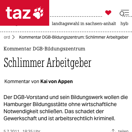

taz zahl ich
niedrigwasser
rente
landtagswahl in sachsen-anhalt
hybri

taz zahl ich
Nord
Kommentar DGB-Bildungszentrum: Schlimmer Arbeitgeber
taz zahl ich
Kommentar DGB-Bildungszentrum
themen
Schlimmer Arbeitgeber
politik
öko
Kommentar von
Kai von Appen
gesellschaft
Der DGB-Vorstand und sein Bildungswerk wollen die
Hamburger Bildungsstätte ohne wirtschaftliche
kultur
Notwendigkeit schließen. Das schadet der
Gewerkschaft und ist arbeitsrechtlich kriminell.
sport
5.7.2011
18:35 Uhr
teilen