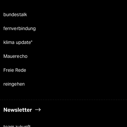
bundestalk
fernverbindung
klima update°
Mauerecho
Freie Rede
reingehen
Newsletter
team zukunft