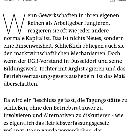
berlin
W
nord
enn Gewerkschaften in ihren eigenen
Reihen als Arbeitgeber fungieren,
wahrheit
reagieren sie oft wie jeder andere
normale Kapitalist. Das ist nichts Neues, sondern
verlag
eine Binsenweisheit. Schließlich obliegen auch sie
verlag
den marktwirtschaftlichen Mechanismen. Doch
wenn der DGB-Vorstand in Düsseldorf und seine
veranstaltungen
Bildungswerk-Tochter mit Arglist agieren und das
shop
Betriebsverfassungsgesetz aushebeln, ist das Maß
überschritten.
fragen & hilfe
unterstützen
Da wird ein Beschluss gefasst, die Tagungsstätte zu
schließen, ohne den Betriebsrat zuvor zu
abo
involvieren und Alternativen zu diskutieren - wie
genossenschaft
es eigentlich das Betriebsverfassungsgesetz
verlangt. Dann wurde vorgeschoben, der