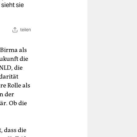
 sieht sie
teilen
 Birma als
Zukunft die
 NLD, die
darität
e Rolle als
in der
är. Ob die
, dass die