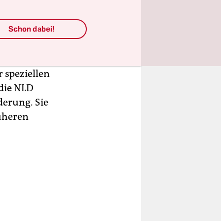
Schon dabei!
lung der
s und
 speziellen
 die NLD
derung. Sie
rüheren