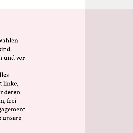
wahlen
sind.
h und vor
lles
 linke,
ür deren
n, frei
ngagement.
e unsere