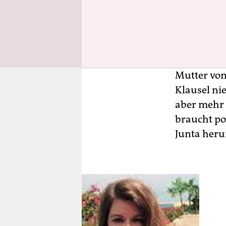
Es stimmt:
Änderungen
Armee zeme
beschneide
Mutter von
Klausel ni
aber mehr 
braucht po
Junta heru