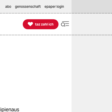
abo
genossenschaft
epaper login

taz zahl ich
taz zahl ich
zipienaus