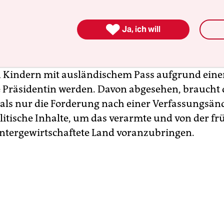
 Ohne die Zustimmung des Militärs wird es keine

Ja, ich will
 an der Verfassung geben, die die Vormachtstel
ntiert und die Rechte ethnischer Minderheiten
t. Auch dürfte Suu Kyi als Witwe eines Ausländer
 Kindern mit ausländischem Pass aufgrund einer
e Präsidentin werden. Davon abgesehen, braucht
als nur die Forderung nach einer Verfassungsän
litische Inhalte, um das verarmte und von der f
ntergewirtschaftete Land voranzubringen.