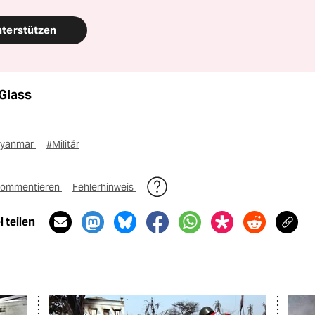
nterstützen
 Glass
yanmar
#Militär
ommentieren
Fehlerhinweis
 teilen