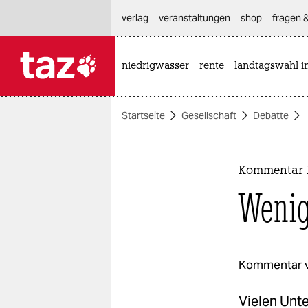
hautnavigation anspringen
hauptinhalt anspringen
footer anspringen
verlag
veranstaltungen
shop
fragen &
niedrigwasser
rente
landtagswahl i

taz zahl ich
taz zahl ich
Startseite
Gesellschaft
Debatte
themen
politik
Kommentar 
öko
Wenig
gesellschaft
kultur
Kommentar 
sport
Vielen Unte