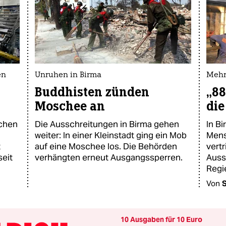
en
Unruhen in Birma
Mehr
Buddhisten zünden
„88
Moschee an
die
schen
Die Ausschreitungen in Birma gehen
In B
weiter: In einer Kleinstadt ging ein Mob
Mens
t
auf eine Moschee los. Die Behörden
vertr
seit
verhängten erneut Ausgangssperren.
Auss
Regi
Von
S
10 Ausgaben für 10 Euro