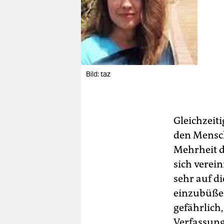
Bild: taz
Gleichzeit
den Mensche
Mehrheit d
sich verein
sehr auf d
einzubüßen
gefährlich
Verfassung