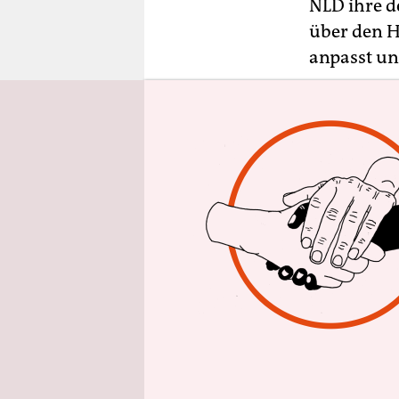
epaper login
NLD ihre d
über den H
anpasst un