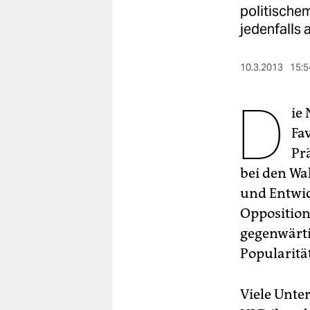
berlin
politischem
jedenfalls 
nord
wahrheit
10.3.2013
15:5
verlag
D
ie 
verlag
Fav
veranstaltungen
Pr
bei den Wa
shop
und Entwic
fragen & hilfe
Opposition 
unterstützen
gegenwärti
Popularitä
abo
genossenschaft
Viele Unter