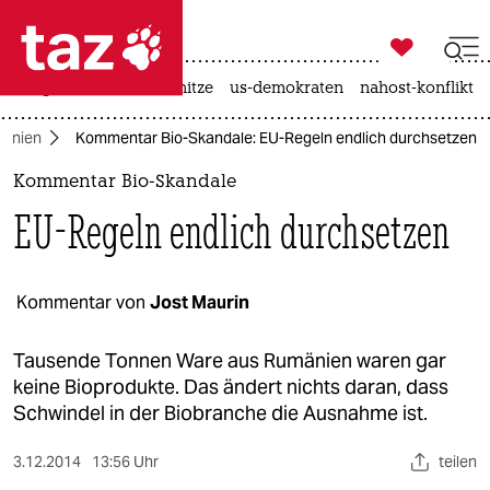

taz zahl ich
krieg in der ukraine
hitze
us-demokraten
nahost-konflikt

taz zahl ich
mänien
Kommentar Bio-Skandale: EU-Regeln endlich durchsetzen
taz zahl ich
Kommentar Bio-Skandale
themen
EU-Regeln endlich durchsetzen
politik
öko
Kommentar von
Jost Maurin
gesellschaft
Tausende Tonnen Ware aus Rumänien waren gar
keine Bioprodukte. Das ändert nichts daran, dass
kultur
Schwindel in der Biobranche die Ausnahme ist.
sport
3.12.2014
13:56 Uhr
teilen