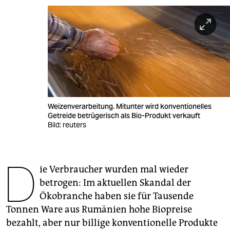
berlin
nord
wahrheit
verlag
verlag
Weizenverarbeitung. Mitunter wird konventionelles
veranstaltungen
Getreide betrügerisch als Bio-Produkt verkauft
Bild: reuters
shop
fragen & hilfe
D
ie Verbraucher wurden mal wieder
unterstützen
betrogen: Im aktuellen Skandal der
abo
Ökobranche haben sie für Tausende
Tonnen Ware aus Rumänien hohe Biopreise
genossenschaft
bezahlt, aber nur billige konventionelle Produkte