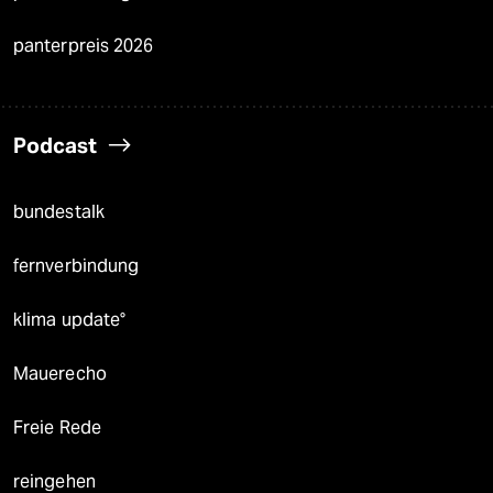
panterpreis 2026
Podcast
bundestalk
fernverbindung
klima update°
Mauerecho
Freie Rede
reingehen