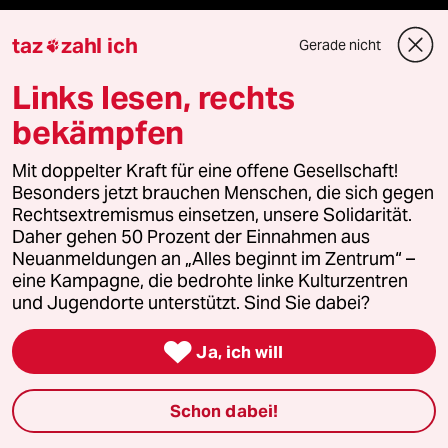
taz
zahl ich
Gerade nicht

Newsletter
Links lesen, rechts
bekämpfen
team zukunft
Mit doppelter Kraft für eine offene Gesellschaft!
taz frisch
Besonders jetzt brauchen Menschen, die sich gegen
Rechtsextremismus einsetzen, unsere Solidarität.
Daher gehen 50 Prozent der Einnahmen aus
taz zahl ich
Neuanmeldungen an „Alles beginnt im Zentrum“ –
eine Kampagne, die bedrohte linke Kulturzentren
taz lab Infobrief
und Jugendorte unterstützt. Sind Sie dabei?

Ja, ich will
Veranstaltungen
Schon dabei!
Demnächst