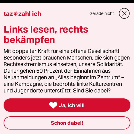
Hausblog
taz
zahl ich
Gerade nicht

Die Seitenwende
Links lesen, rechts
bekämpfen
Stellen
Mit doppelter Kraft für eine offene Gesellschaft!
Presse
Besonders jetzt brauchen Menschen, die sich gegen
Rechtsextremismus einsetzen, unsere Solidarität.
Daher gehen 50 Prozent der Einnahmen aus
Neuanmeldungen an „Alles beginnt im Zentrum“ –
Unterstützen
eine Kampagne, die bedrohte linke Kulturzentren
und Jugendorte unterstützt. Sind Sie dabei?
abo

Ja, ich will
genossenschaft
Schon dabei!
taz zahl ich