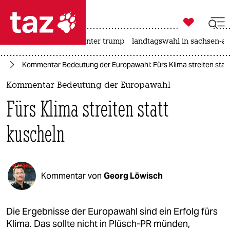

taz zahl ich
nahost-konflikt
usa unter trump
landtagswahl in sachsen-an

taz zahl ich
fD
Kommentar Bedeutung der Europawahl: Fürs Klima streiten stat
taz zahl ich
Kommentar Bedeutung der Europawahl
themen
Fürs Klima streiten statt
politik
kuscheln
öko
gesellschaft
Kommentar von
Georg Löwisch
kultur
sport
Die Ergebnisse der Europawahl sind ein Erfolg fürs
Klima. Das sollte nicht in Plüsch-PR münden,