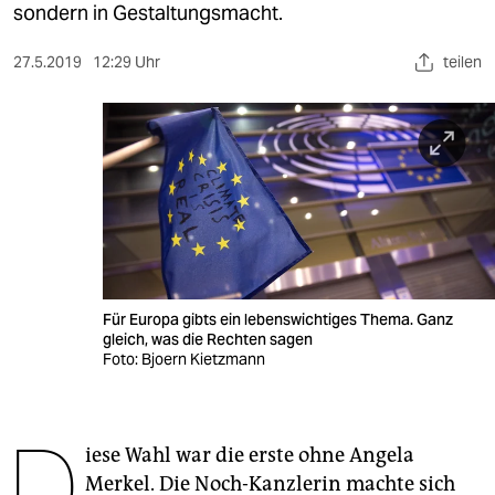
berlin
sondern in Gestaltungsmacht.
nord
27.5.2019
12:29 Uhr
teilen
wahrheit
verlag
verlag
veranstaltungen
shop
Für Europa gibts ein lebenswichtiges Thema. Ganz
fragen & hilfe
gleich, was die Rechten sagen
Foto: Bjoern Kietzmann
unterstützen
abo
D
iese Wahl war die erste ohne Angela
genossenschaft
Merkel. Die Noch-Kanzlerin machte sich