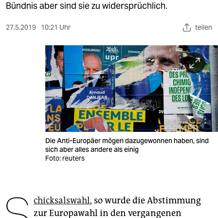
berlin
Bündnis aber sind sie zu widersprüchlich.
nord
27.5.2019
10:21 Uhr
teilen
wahrheit
verlag
verlag
veranstaltungen
shop
Die Anti-Europäer mögen dazugewonnen haben, sind
fragen & hilfe
sich aber alles andere als einig
Foto: reuters
unterstützen
abo
S
chicksalswahl
, so wurde die Abstimmung
genossenschaft
zur Europawahl in den vergangenen