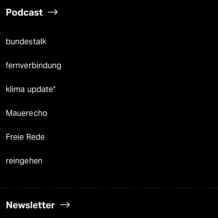
Podcast
bundestalk
fernverbindung
klima update°
Mauerecho
Freie Rede
reingehen
Newsletter