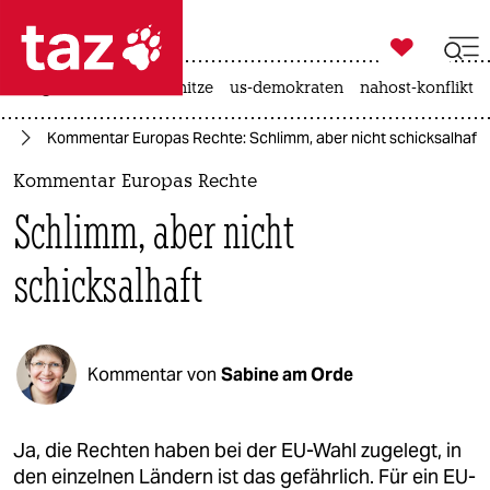

taz zahl ich
krieg in der ukraine
hitze
us-demokraten
nahost-konflikt

taz zahl ich
hl
Kommentar Europas Rechte: Schlimm, aber nicht schicksalhaft
taz zahl ich
Kommentar Europas Rechte
themen
Schlimm, aber nicht
politik
schicksalhaft
öko
gesellschaft
Kommentar von
Sabine am Orde
kultur
sport
Ja, die Rechten haben bei der EU-Wahl zugelegt, in
den einzelnen Ländern ist das gefährlich. Für ein EU-