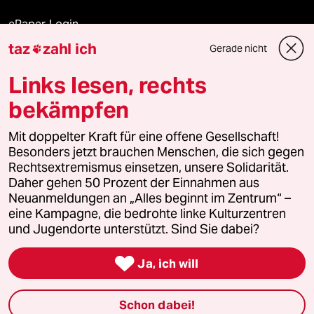
ePaper Login
taz
zahl ich
Gerade nicht

Downloads für Abonnierende
Links lesen, rechts
bekämpfen
© 2026 taz Verlags und Vertriebs GmbH
Alle Rechte vorbehalten. Bei rechtlichen Fragen oder für Genehmigungen
Mit doppelter Kraft für eine offene Gesellschaft!
wenden Sie sich bitte an
lizenzen@taz.de
Besonders jetzt brauchen Menschen, die sich gegen
Rechtsextremismus einsetzen, unsere Solidarität.
Daher gehen 50 Prozent der Einnahmen aus
Feedback
Redaktionsstatut
Kommune-Richtlinien
KI-
Neuanmeldungen an „Alles beginnt im Zentrum“ –
eine Kampagne, die bedrohte linke Kulturzentren
Leitlinie
Informant
Datenschutz
Impressum
AGB
und Jugendorte unterstützt. Sind Sie dabei?
Seitenwende
Einwilligungen widerrufen (Ads)

Ja, ich will
Schon dabei!