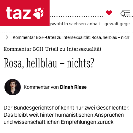

taz zahl ich
hitze
surfen
landtagswahl in sachsen-anhalt
gewalt gegen

taz zahl ich
ag
Kommentar BGH-Urteil zu Intersexualität: Rosa, hellblau – nichts
taz zahl ich
Kommentar BGH-Urteil zu Intersexualität
themen
Rosa, hellblau – nichts?
politik
öko
Kommentar von
Dinah Riese
gesellschaft
kultur
Der Bundesgerichtshof kennt nur zwei Geschlechter.
Das bleibt weit hinter humanistischen Ansprüchen
sport
und wissenschaftlichen Empfehlungen zurück.