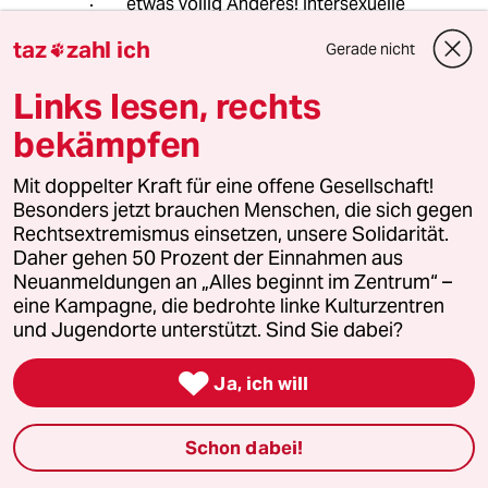
etwas völlig Anderes! Intersexuelle
Personen haben in Deutschland exakt
taz
zahl ich
Gerade nicht

die gleichen Rechte wie alle anderen
auch!
Links lesen, rechts
bekämpfen
Krähenauge
K
Mit doppelter Kraft für eine offene Gesellschaft!
05.08.2016
,
13:19 Uhr
Besonders jetzt brauchen Menschen, die sich gegen
Völlig unangebrachte Kritik am BGH.
Rechtsextremismus einsetzen, unsere Solidarität.
Daher gehen 50 Prozent der Einnahmen aus
Der BGH ist Teil der Judikative , daher kann das
Neuanmeldungen an „Alles beginnt im Zentrum“ –
BGH nichts dafür, wenn das Familienrecht nicht
eine Kampagne, die bedrohte linke Kulturzentren
der Meinung der Autorin entspricht (Und damit
und Jugendorte unterstützt. Sind Sie dabei?
auch der Biologie nicht),es hat nur zu
entscheiden ob eine Klage angebracht war,

Ja, ich will
und das ist sie nunmal nicht nach jetzigem
Stand der Gesetze.
Schon dabei!