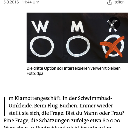
berlin
5.8.2016
11:44 Uhr
teilen
nord
wahrheit
verlag
verlag
veranstaltungen
Die dritte Option soll Intersexuellen verwehrt bleiben
shop
Foto: dpa
fragen & hilfe
I
unterstützen
m Klamottengeschäft. In der Schwimmbad-
Umkleide. Beim Flug-Buchen. Immer wieder
abo
stellt sie sich, die Frage: Bist du Mann oder Frau?
genossenschaft
Eine Frage, die Schätzungen zufolge etwa 80.000