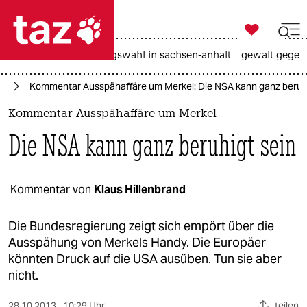

taz zahl ich
hitze
surfen
landtagswahl in sachsen-anhalt
gewalt gegen

taz zahl ich
el
Kommentar Ausspähaffäre um Merkel: Die NSA kann ganz beruhi
taz zahl ich
Kommentar Ausspähaffäre um Merkel
themen
Die NSA kann ganz beruhigt sein
politik
öko
Kommentar von
Klaus Hillenbrand
gesellschaft
Die Bundesregierung zeigt sich empört über die
Ausspähung von Merkels Handy. Die Europäer
kultur
könnten Druck auf die USA ausüben. Tun sie aber
nicht.
sport
28.10.2013
10:29 Uhr
teilen