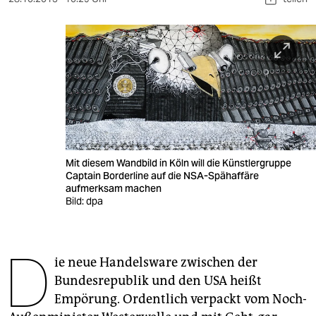
berlin
nord
wahrheit
verlag
verlag
veranstaltungen
Mit diesem Wandbild in Köln will die Künstlergruppe
Captain Borderline auf die NSA-Spähaffäre
shop
aufmerksam machen
Bild: dpa
fragen & hilfe
unterstützen
D
ie neue Handelsware zwischen der
abo
Bundesrepublik und den USA heißt
genossenschaft
Empörung. Ordentlich verpackt vom Noch-