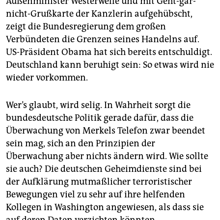
Außenminister Westerwelle und mit Geht-gar-
epaper login
nicht-Grußkarte der Kanzlerin aufgehübscht,
zeigt die Bundesregierung dem großen
Verbündeten die Grenzen seines Handelns auf.
US-Präsident Obama hat sich bereits entschuldigt.
Deutschland kann beruhigt sein: So etwas wird nie
wieder vorkommen.
Wer’s glaubt, wird selig. In Wahrheit sorgt die
bundesdeutsche Politik gerade dafür, dass die
Überwachung von Merkels Telefon zwar beendet
sein mag, sich an den Prinzipien der
Überwachung aber nichts ändern wird. Wie sollte
sie auch? Die deutschen Geheimdienste sind bei
der Aufklärung mutmaßlicher terroristischer
Bewegungen viel zu sehr auf ihre helfenden
Kollegen in Washington angewiesen, als dass sie
auf deren Daten verzichten könnten.