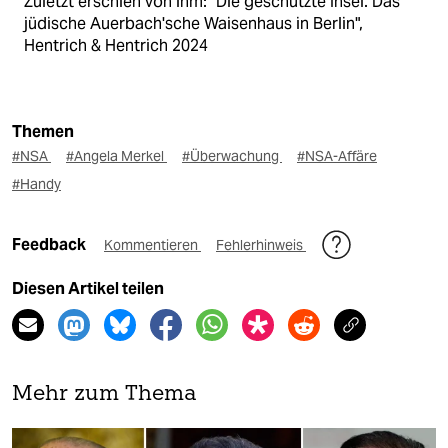
Zuletzt erschien von ihm: "Die geschützte Insel. Das
jüdische Auerbach'sche Waisenhaus in Berlin",
Hentrich & Hentrich 2024
Themen
#NSA
#Angela Merkel
#Überwachung
#NSA-Affäre
#Handy
Feedback
Kommentieren
Fehlerhinweis
Diesen Artikel teilen
Mehr zum Thema