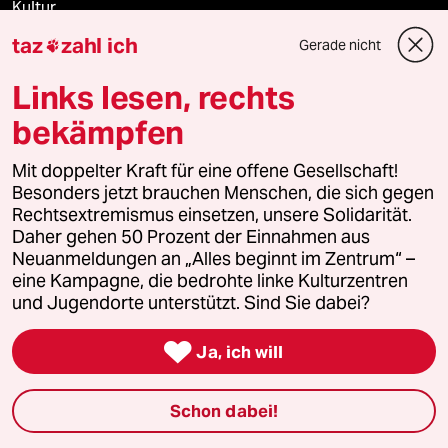
Kultur
taz
zahl ich
Gerade nicht

Sport
Links lesen, rechts
Berlin
bekämpfen
Nord
Mit doppelter Kraft für eine offene Gesellschaft!
Besonders jetzt brauchen Menschen, die sich gegen
Wahrheit
Rechtsextremismus einsetzen, unsere Solidarität.
Daher gehen 50 Prozent der Einnahmen aus
Neuanmeldungen an „Alles beginnt im Zentrum“ –
eine Kampagne, die bedrohte linke Kulturzentren
Themen
und Jugendorte unterstützt. Sind Sie dabei?

Ja, ich will
Hitze
Surfen
Schon dabei!