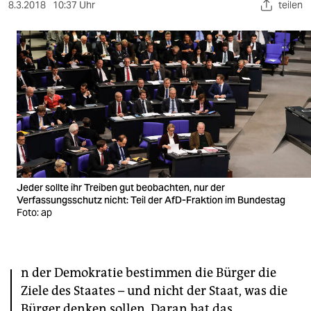
berlin
8.3.2018
10:37 Uhr
teilen
nord
wahrheit
verlag
verlag
veranstaltungen
shop
Jeder sollte ihr Treiben gut beobachten, nur der
Verfassungsschutz nicht: Teil der AfD-Fraktion im Bundestag
fragen & hilfe
Foto: ap
unterstützen
I
abo
n der Demokratie bestimmen die Bürger die
genossenschaft
Ziele des Staates – und nicht der Staat, was die
Bürger denken sollen. Daran hat das