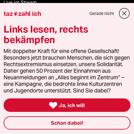
Live im Stream
taz
zahl ich
Gerade nicht

Vergangene
Links lesen, rechts
taz lab 2027
bekämpfen
Mit doppelter Kraft für eine offene Gesellschaft!
Besonders jetzt brauchen Menschen, die sich gegen
Mehr taz Lesestoff
Rechtsextremismus einsetzen, unsere Solidarität.
Daher gehen 50 Prozent der Einnahmen aus
Neuanmeldungen an „Alles beginnt im Zentrum“ –
taz Blogs
eine Kampagne, die bedrohte linke Kulturzentren
und Jugendorte unterstützt. Sind Sie dabei?
taz FUTURZWEI

Ja, ich will
Le Monde diplomatique
taz Archiv
Schon dabei!