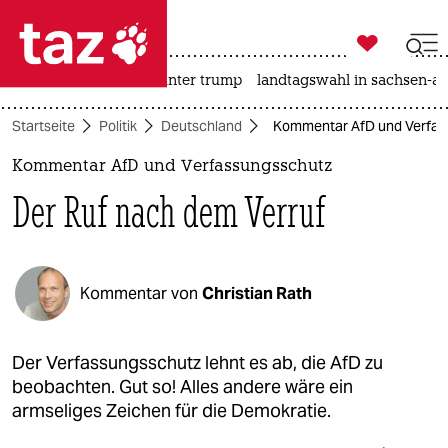

taz zahl ich
nahost-konflikt
usa unter trump
landtagswahl in sachsen-an

taz zahl ich
Startseite
Politik
Deutschland
Kommentar AfD und Verfass
taz zahl ich
Kommentar AfD und Verfassungsschutz
themen
Der Ruf nach dem Verruf
politik
öko
Kommentar von
Christian Rath
gesellschaft
kultur
Der Verfassungsschutz lehnt es ab, die AfD zu
beobachten. Gut so! Alles andere wäre ein
sport
armseliges Zeichen für die Demokratie.