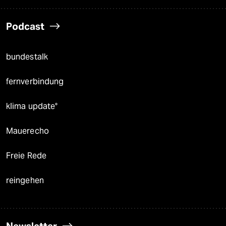
Podcast
bundestalk
fernverbindung
klima update°
Mauerecho
Freie Rede
reingehen
Newsletter