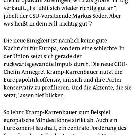
die Europawahl zu einigen, wird als großer Erfolg
epaper login
verkauft. „Es fühlt sich wieder richtig gut an“,
jubelt der CSU-Vorsitzende Markus Söder. Aber
was heißt in dem Fall „richtig gut“?
Die neue Einigkeit ist nämlich keine gute
Nachricht für Europa, sondern eine schlechte. In
der Union setzt sich gerade der
rückwärtsgewandte Impuls durch. Die neue CDU-
Chefin Annegret Kramp-Karrenbauer nutzt die
Europapolitik offensiv, um sich und ihre Partei
konservativ zu profilieren. Und die Akzente, die sie
setzt, lassen tief blicken.
So lehnt Kramp-Karrenbauer zum Beispiel
europäische Mindestlöhne strikt ab. Auch ein
Eurozonen-Haushalt, ein zentrale Forderung des