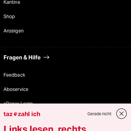
Kantine
Shop
Anzeigen
Fragen & Hilfe
Feedback
Aboservice
ePaper Login
taz
zahl ich
Gerade nicht

Downloads für Abonnierende
Links lesen, rechts