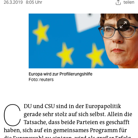
berlin
26.3.2019
8:05 Uhr
teilen
nord
wahrheit
verlag
verlag
veranstaltungen
Europa wird zur Profilierungshilfe
shop
Foto: reuters
fragen & hilfe
C
unterstützen
DU und CSU sind in der Europapolitik
gerade sehr stolz auf sich selbst. Allein die
abo
Tatsache, dass beide Parteien es geschafft
genossenschaft
haben, sich auf ein gemeinsames Programm für