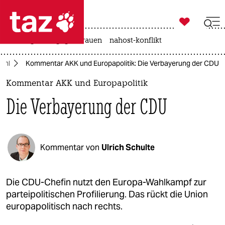

taz zahl ich
hitze
gewalt gegen frauen
nahost-konflikt

taz zahl ich
ahl
Kommentar AKK und Europapolitik: Die Verbayerung der CDU
taz zahl ich
Kommentar AKK und Europapolitik
themen
Die Verbayerung der CDU
politik
öko
Kommentar von
Ulrich Schulte
gesellschaft
kultur
Die CDU-Chefin nutzt den Europa-Wahlkampf zur
parteipolitischen Profilierung. Das rückt die Union
sport
europapolitisch nach rechts.