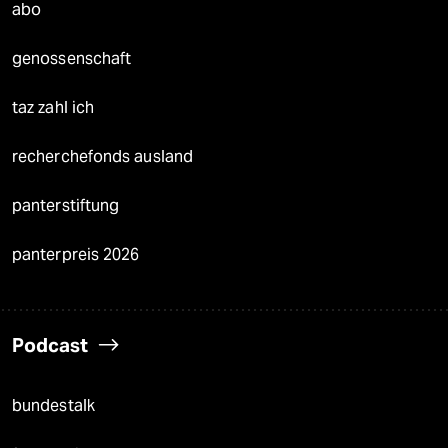
abo
genossenschaft
taz zahl ich
recherchefonds ausland
panterstiftung
panterpreis 2026
Podcast
bundestalk