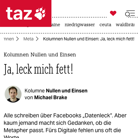

taz zahl ich
hitze
krieg in der ukraine
niedrigwasser
ceuta
waldbrän

taz zahl ich
lumnen
Meta
Kolumnen Nullen und Einsen: Ja, leck mich fett!
taz zahl ich
themen
Kolumnen Nullen und Einsen
Ja, leck mich fett!
politik
öko
Kolumne
Nullen und Einsen
gesellschaft
von
Michael Brake
kultur
Alle schreiben über Facebooks „Datenleck“. Aber
kaum jemand macht sich Gedanken, ob die
sport
Metapher passt. Fürs Digitale fehlen uns oft die
Worte.