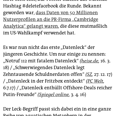
epaper login
Hashtag #deletefacebook die Runde. Bekannt
geworden war,
dass Daten von 50 Millionen
Nutzerprofilen an die PR-Firma „Cambridge
Analytica“ gelangt waren
, die diese mutmaßlich
im US-Wahlkampf verwendet hat.
Es war nun nicht das erste „Datenleck“ der
jüngeren Geschichte. Um nur einige zu nennen:
„Notruf 112 mit fatalem Datenleck“
(
heise.de
,
16. 3.
18) / „Schwerwiegendes Datenleck legt
Zehntausende Schuldnerdaten offen“
(
SZ
,
27. 12. 17)
/ „Datenleck in der Fritzbox entdeckt“
(
PC Welt
,
6.7.17) / „Datenleck enthüllt Offshore-Deals reicher
Putin-Freunde“
(
Spiegel online
,
3. 4. 16)
Der Leck-Begriff passt sich dabei ein in eine ganze
Reihe von aquatischen Metaphern in der