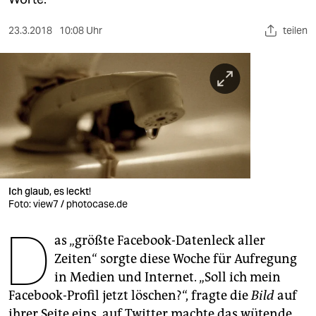
berlin
nord
23.3.2018
10:08 Uhr
teilen
wahrheit
verlag
verlag
veranstaltungen
shop
Ich glaub, es leckt!
Foto: view7 / photocase.de
fragen & hilfe
D
unterstützen
as „größte Facebook-Datenleck aller
Zeiten“ sorgte diese Woche für Aufregung
abo
in Medien und Internet. „Soll ich mein
genossenschaft
Facebook-Profil jetzt löschen?“, fragte die
Bild
auf
ihrer Seite eins, auf Twitter machte das wütende