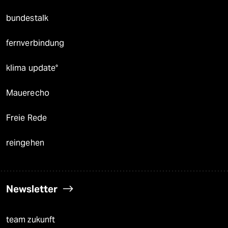
bundestalk
fernverbindung
klima update°
Mauerecho
Freie Rede
reingehen
Newsletter
team zukunft