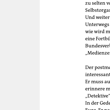
zu selten 
Selbstorga
Und weiter
Unterwegs 
wie wird ma
eine Fortb
Bundesverb
„Medienzei
Der postmo
interessan
Er muss au
erinnere m
„Detektive
In der Ged