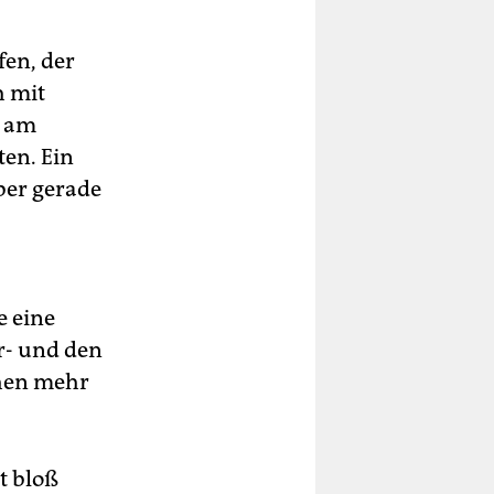
fen, der
h mit
h am
en. Ein
ber gerade
e eine
r- und den
chen mehr
t bloß