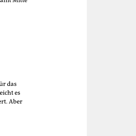
samt Mitte
ür das
eicht es
rt. Aber