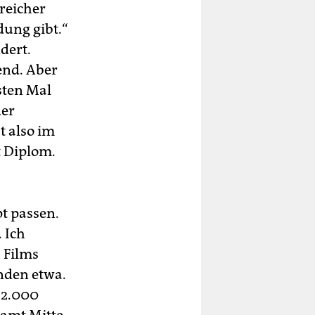
reicher
dung gibt.“
dert.
end. Aber
sten Mal
der
t also im
t Diplom.
t passen.
 Ich
 Films
nden etwa.
 2.000