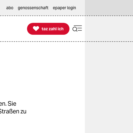
abo
genossenschaft
epaper login

taz zahl ich
taz zahl ich
n. Sie
 Straßen zu