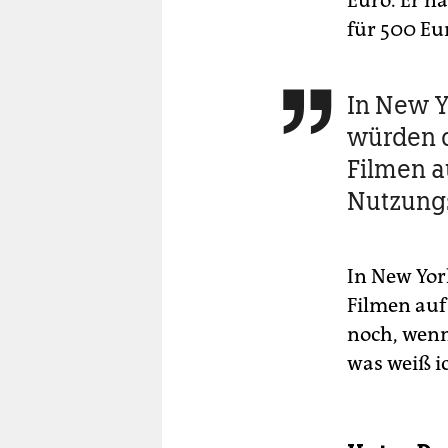
Euro. Er n
für 500 Eu
In New Y

würden d
Filmen a
Nutzung
In New Yor
Filmen auf
noch, wen
was weiß i