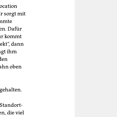
ocation
r sorgt mit
immte
en. Dafür
eur kommt
ekt“, dann
sagt ihm
 den
Bahn oben
 gehalten.
 Standort-
, die viel