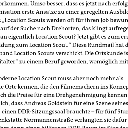
vorkommen. Umso besser, dass es jetzt nach erfolg
nisation erste Ansätze zu einer geregelten Ausbil
: „Location Scouts werden oft für ihren Job bewun
auf der Suche nach Drehorten, das klingt aufreg
n eigentlich Location Scout? Jetzt gibt es zum er
ildung zum Location Scout.“ Diese Rundmail hat 
and Location Scouts verschickt. Die Ortskunde is
talter“ zu einem Beruf geworden, womöglich mi
derne Location Scout muss aber noch mehr als
te Orte kennen, die den Filmemachern ins Konzep
ch die Preise für eine Drehgenehmigung kennen.
ich, dass Andreas Goldstein für eine Szene seines
“ einen DDR-Sitzungssaal brauchte – für fünf Stu
enkstätte Normannenstraße verlangten sie dafür