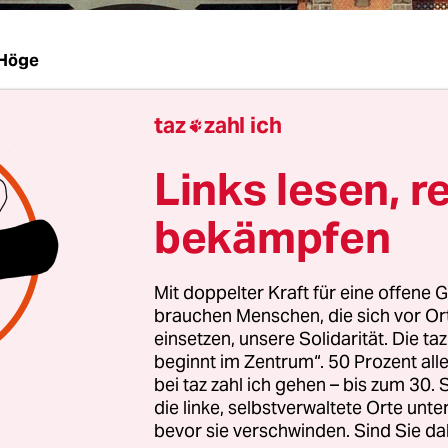
 Höge
taz
zahl ich
Location Scout dachte ich zuerst, das wäre eine 

g für Lokal­reporter: eingedenk des um 1900 en
Links lesen, r
rufs und seiner Methode des „Nosing Around“, 
uch, zusammen mit den damals ebenfalls neuen
bekämpfen
tiven, als „Schnüffler“ bezeichnete.
Mit doppelter Kraft für eine offene G
mir ein, dass die gewieftesten Westberliner „Bauh
brauchen Menschen, die sich vor O
 nach der Wende zwei Offiziere der Staatssicherh
einsetzen, unsere Solidarität. Die ta
 hatten. Sie sollten, ausgerüstet mit einem Merce
beginnt im Zentrum“. 50 Prozent a
bei taz zahl ich gehen – bis zum 30
ch koffergroßen Handys lukrative Objekte im Ost
die linke, selbstverwaltete Orte unte
n nannte die beiden „Immobilien-Scouts“. Jetzt he
bevor sie verschwinden. Sind Sie da
ienstleister-GmbH so, die mit dem Slogan „Kaufe