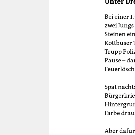
Unter D
Bei einer 
zwei Jungs 
Steinen ei
Kottbuser 
Trupp Poli
Pause – da
Feuerlösch
Spät nachts
Bürgerkrie
Hintergrun
Farbe drau
Aber dafür 