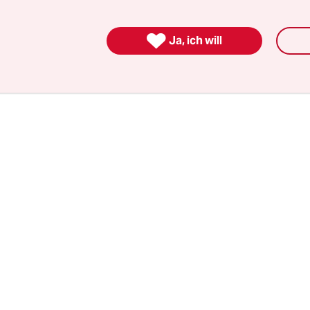
“ wirbt. Auf so was kam ich, als ich mir den Ame
ort-Pfadfinder“ übersetzte.

Ja, ich will