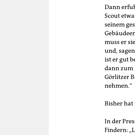
Dann erfuh
Scout etwas
seinem ges
Gebäudeens
muss er si
und, sagen
ist er gut 
dann zum B
Görlitzer 
nehmen.“
Bisher hat
In der Pre
Findern: „