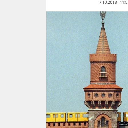
berlin
7.10.2018
11:5
nord
wahrheit
verlag
verlag
veranstaltungen
shop
fragen & hilfe
unterstützen
abo
genossenschaft