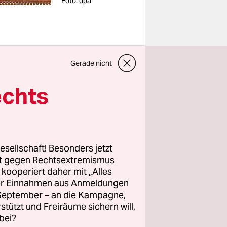
Foto: dpa
neue
Gerade nicht
tstandenen
echts
weswegen
esellschaft! Besonders jetzt
erren“
rt gegen Rechtsextremismus
eit
z kooperiert daher mit „Alles
des und den
ller Einnahmen aus Anmeldungen
. September – an die Kampagne,
en an Land
rstützt und Freiräume sichern will,
ißt eine
bei?
n Mieten