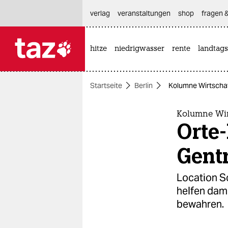
hautnavigation anspringen
hauptinhalt anspringen
footer anspringen
verlag
veranstaltungen
shop
fragen &
hitze
niedrigwasser
rente
landtags

taz zahl ich
taz zahl ich
Startseite
Berlin
Kolumne Wirtschaf
themen
politik
Kolumne Wir
Orte
öko
Gentr
gesellschaft
Location S
kultur
helfen dami
bewahren.
sport