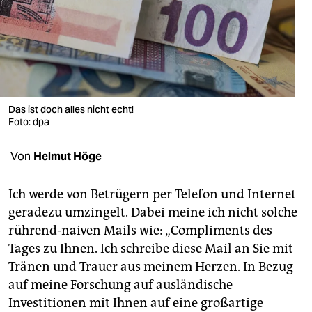
berlin
nord
wahrheit
verlag
Das ist doch alles nicht echt!
verlag
Foto: dpa
veranstaltungen
Von
Helmut Höge
shop
Ich werde von Betrügern per Telefon und Internet
fragen & hilfe
geradezu umzingelt. Dabei meine ich nicht solche
rührend-naiven Mails wie: „Compliments des
unterstützen
Tages zu Ihnen. Ich schreibe diese Mail an Sie mit
abo
Tränen und Trauer aus meinem Herzen. In Bezug
auf meine Forschung auf ausländische
genossenschaft
Investitionen mit Ihnen auf eine großartige