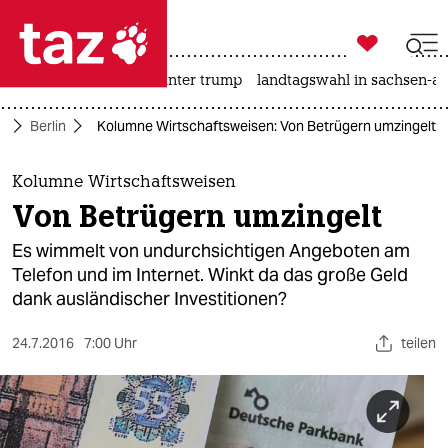

taz zahl ich
nahost-konflikt
usa unter trump
landtagswahl in sachsen-an

taz zahl ich
e
Berlin
Kolumne Wirtschaftsweisen: Von Betrügern umzingelt
taz zahl ich
themen
Kolumne Wirtschaftsweisen
Von Betrügern umzingelt
politik
Es wimmelt von undurchsichtigen Angeboten am
öko
Telefon und im Internet. Winkt da das große Geld
dank ausländischer Investitionen?
gesellschaft
24.7.2016
7:00 Uhr
teilen
kultur
sport