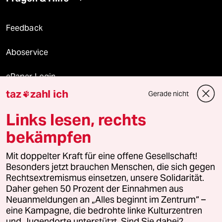
Feedback
Aboservice
ePaper Login
taz
zahl ich
Gerade nicht

Downloads für Abonnierende
Links lesen, rechts
bekämpfen
© 2026 taz Verlags und Vertriebs GmbH
Mit doppelter Kraft für eine offene Gesellschaft!
Alle Rechte vorbehalten. Bei rechtlichen Fragen oder für Genehmigungen
wenden Sie sich bitte an
lizenzen@taz.de
Besonders jetzt brauchen Menschen, die sich gegen
Rechtsextremismus einsetzen, unsere Solidarität.
Daher gehen 50 Prozent der Einnahmen aus
Feedback
Redaktionsstatut
Kommune-Richtlinien
KI-
Neuanmeldungen an „Alles beginnt im Zentrum“ –
eine Kampagne, die bedrohte linke Kulturzentren
Leitlinie
Informant
Datenschutz
Impressum
AGB
und Jugendorte unterstützt. Sind Sie dabei?