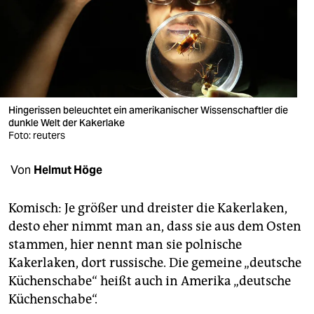
berlin
nord
wahrheit
verlag
Hingerissen beleuchtet ein amerikanischer Wissenschaftler die
verlag
dunkle Welt der Kakerlake
Foto: reuters
veranstaltungen
Von
Helmut Höge
shop
fragen & hilfe
Komisch: Je größer und dreister die Kakerlaken,
desto eher nimmt man an, dass sie aus dem Osten
unterstützen
stammen, hier nennt man sie polnische
abo
Kakerlaken, dort russische. Die gemeine „deutsche
Küchenschabe“ heißt auch in Amerika „deutsche
genossenschaft
Küchenschabe“.