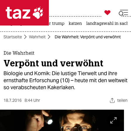

taz zahl ich
bergsteigen
usa unter trump
katzen
landtagswahl in sachs

taz zahl ich
Startseite
Wahrheit
Die Wahrheit: Verpönt und verwöhnt
taz zahl ich
themen
Die Wahrheit
Verpönt und verwöhnt
politik
Biologie und Komik: Die lustige Tierwelt und ihre
öko
ernsthafte Erforschung (10) – heute mit den weltweit
so verabscheuten Kakerlaken.
gesellschaft
18.7.2016
8:44 Uhr
teilen
kultur
sport