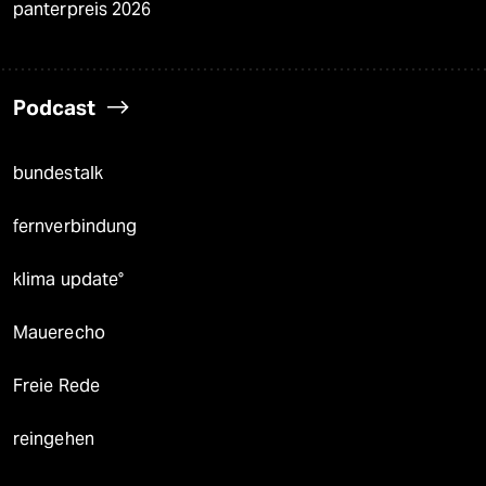
panterpreis 2026
Podcast
bundestalk
fernverbindung
klima update°
Mauerecho
Freie Rede
reingehen