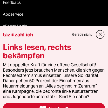
Feedback
Aboservice
ePaper Login
taz
zahl ich
Gerade nicht

Downloads für Abonnierende
Links lesen, rechts
bekämpfen
© 2026 taz Verlags und Vertriebs GmbH
Mit doppelter Kraft für eine offene Gesellschaft!
Alle Rechte vorbehalten. Bei rechtlichen Fragen oder für Genehmigungen
wenden Sie sich bitte an
lizenzen@taz.de
Besonders jetzt brauchen Menschen, die sich gegen
Rechtsextremismus einsetzen, unsere Solidarität.
Daher gehen 50 Prozent der Einnahmen aus
Feedback
Redaktionsstatut
Kommune-Richtlinien
KI-
Neuanmeldungen an „Alles beginnt im Zentrum“ –
eine Kampagne, die bedrohte linke Kulturzentren
Leitlinie
Informant
Datenschutz
Impressum
AGB
und Jugendorte unterstützt. Sind Sie dabei?
Seitenwende
Einwilligungen widerrufen (Ads)