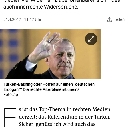
berlin
auch innerrechte Widersprüche.
nord
21.4.2017
11:17 Uhr
teilen
wahrheit
verlag
verlag
veranstaltungen
shop
fragen & hilfe
Türken-Bashing oder Hoffen auf einen „deutschen
Erdogan“? Die rechte Filterblase ist uneins
unterstützen
Foto: ap
E
abo
s ist das Top-Thema in rechten Medien
derzeit: das Referendum in der Türkei.
genossenschaft
Sicher, genüsslich wird auch das