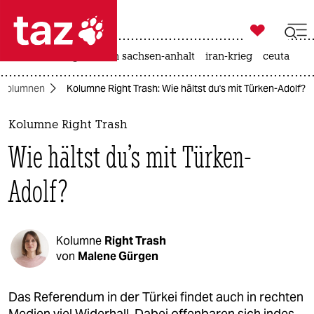

taz zahl ich
hitze
landtagswahl in sachsen-anhalt
iran-krieg
ceuta

taz zahl ich
Kolumnen
Kolumne Right Trash: Wie hältst du's mit Türken-Adolf?
taz zahl ich
themen
Kolumne Right Trash
Wie hältst du's mit Türken-
politik
Adolf?
öko
gesellschaft
Kolumne
Right Trash
kultur
von
Malene Gürgen
sport
Das Referendum in der Türkei findet auch in rechten
Medien viel Widerhall. Dabei offenbaren sich indes