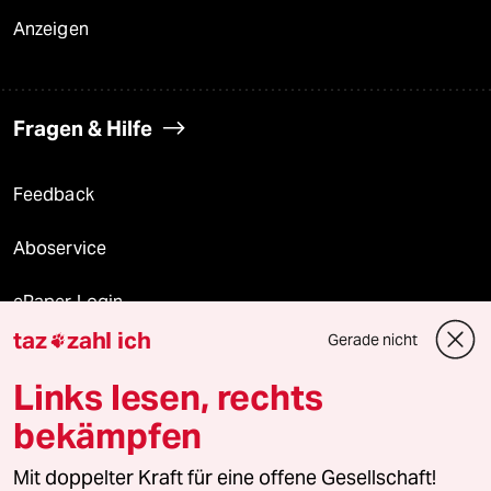
Anzeigen
Fragen & Hilfe
Feedback
Aboservice
ePaper Login
taz
zahl ich
Gerade nicht

Downloads für Abonnierende
Links lesen, rechts
bekämpfen
© 2026 taz Verlags und Vertriebs GmbH
Mit doppelter Kraft für eine offene Gesellschaft!
Alle Rechte vorbehalten. Bei rechtlichen Fragen oder für Genehmigungen