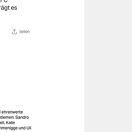
 FC
rägt es
teilen
i ehrenwerte
tlemen: Sandro
ll, Kalle
menigge und Uli