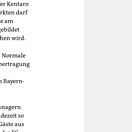
ter Kentaro
arkten darf
ie am
ebildet
ehen wird.
h. Normale
Übertragung
n Bayern-
managern
dezeit so
Gäste aus