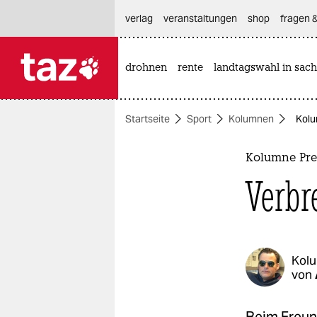
hautnavigation anspringen
hauptinhalt anspringen
footer anspringen
verlag
veranstaltungen
shop
fragen &
drohnen
rente
landtagswahl in sach

taz zahl ich
taz zahl ich
Startseite
Sport
Kolumnen
Kolu
themen
politik
Kolumne Pre
Verbr
öko
gesellschaft
kultur
Kol
von
sport