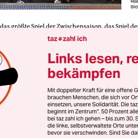
Hoe
Bild
t das größte Spiel der Zwischensaison, das Spiel der
n es um nichts geht. Am Mittwoch treffen die sc
taz
zahl ich

allmannschaften, die Europa zu bieten hat, auf
ern empfängt den FC Barcelona – und Pep Guardio
Links lesen, r
 Vollkommene, diese Mensch gewordene Idee vom
bekämpfen
Trainer zum ersten Mal auf die Mannschaft, die er 
ußball lehrte.
Mit doppelter Kraft für eine offene G
brauchen Menschen, die sich vor O
st das Spiel ausverkauft, ein öffentlich-rechtlich
einsetzen, unsere Solidarität. Die ta
ie Partie – Siegerehrung inklusive, bei der dem 
beginnt im Zentrum“. 50 Prozent a
ams der Uli-Hoeneß-Cup überreicht wird. Das Spi
bei taz zahl ich gehen – bis zum 30
sgeschenk des FC Bayern an seinen Präsidenten. Es
die linke, selbstverwaltete Orte unte
bevor sie verschwinden. Sind Sie da
el angekündigt, und Uli Hoeneß freut sich schon, 