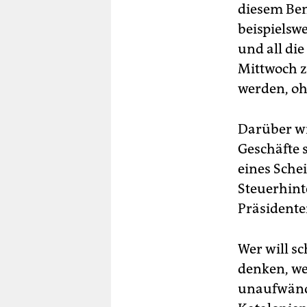
diesem Ben
beispielswe
und all di
Mittwoch z
werden, oh
Darüber wi
Geschäfte 
eines Sche
Steuerhint
Präsidente
Wer will s
denken, we
unaufwändi