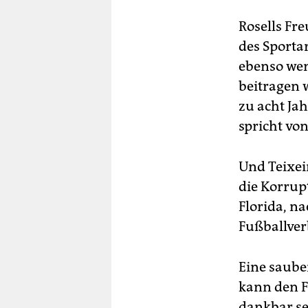
Rosells Fr
des Sportar
ebenso wen
beitragen 
zu acht Jah
spricht vo
Und Teixei
die Korrupt
Florida, n
Fußballver
Eine saube
kann den 
dankbar sei