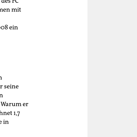
 des FC
mmen mit
008 ein
n
r seine
in
. Warum er
hnet 1,7
e in