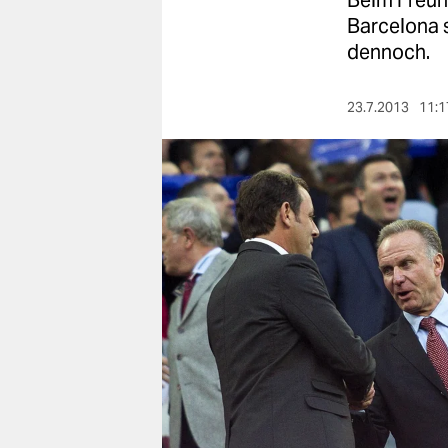
Beim Freun
berlin
Barcelona s
nord
dennoch.
wahrheit
23.7.2013
11:1
verlag
verlag
veranstaltungen
shop
fragen & hilfe
unterstützen
abo
genossenschaft