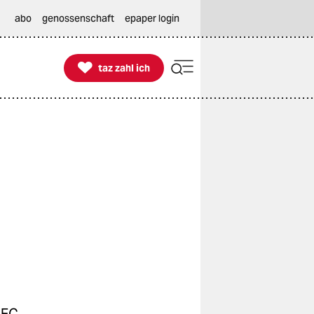
abo
genossenschaft
epaper login

taz zahl ich
taz zahl ich