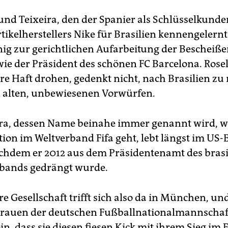
eund Teixeira, den der Spanier als Schlüsselkund
tikelherstellers Nike für Brasilien kennengelernt
ig zur gerichtlichen Aufarbeitung der Bescheiße
wie der Präsident des schönen FC Barcelona. Rosel
re Haft drohen, gedenkt nicht, nach Brasilien zu 
n alten, unbewiesenen Vorwürfen.
ra, dessen Name beinahe immer genannt wird, 
ion im Weltverband Fifa geht, lebt längst im US-E
achdem er 2012 aus dem Präsidentenamt des bras
bands gedrängt wurde.
re Gesellschaft trifft sich also da in München, u
Frauen der deutschen Fußballnationalmannschaf
n, dass sie diesen fiesen Kick mit ihrem Sieg im 