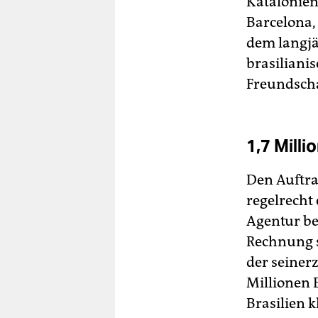
Katalonien
Barcelona,
dem langjä
brasiliani
Freundscha
1,7 Milli
Den Auftra
regelrecht 
Agentur be
Rechnung s
der seinerz
Millionen 
Brasilien k