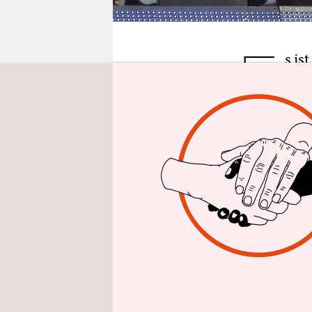
epaper login
E
s is
dene
Fußb
Der FC Bay
Genie, der
trifft als 
perfekten F
Natürlich i
überträgt d
Gewinnerte
Geburtstag
Benefizspi