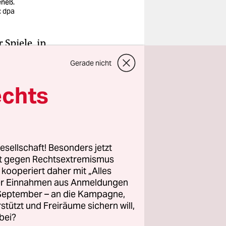
neß.
: dpa
 Spiele, in
hönsten
Gerade nicht
einander.
la, das
echts
 Fußball,
einst den
esellschaft! Besonders jetzt
rt gegen Rechtsextremismus
er Sender
z kooperiert daher mit „Alles
Kapitän des
ller Einnahmen aus Anmeldungen
el ist ein
. September – an die Kampagne,
 ist als
rstützt und Freiräume sichern will,
bei?
dass er den