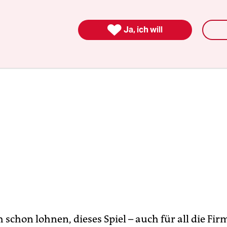
 wohltätigen Zwecken spenden darf.

Ja, ich will
h schon lohnen, dieses Spiel – auch für all die Fir