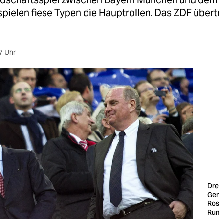
dschaftsspiel zwischen Bayern München und dem
pielen fiese Typen die Hauptrollen. Das ZDF übert
7 Uhr
Dre
Gen
Rose
Rum