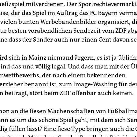
efizspiel mitverdienen. Der Sportrechtevermark
ise, der das Spiel im Auftrag des FC Bayern verm
e vielen bunten Werbebandenbilder organisiert, d
ur besten vorabendlichen Sendezeit vom ZDF abg
ne dass der Sender auch nur einen Cent davon s
rd sich in Mainz niemand ärgern, es ist ja üblic
sind das und völlig legal. Und dass man mit der 
inwettbewerbs, der nach einem bekennenden
erzieher benannt ist, zum Image-Washing für de
n beiträgt, stört beim ZDF offenbar auch keinen.
chon an die fiesen Machenschaften von Fußball
nn es um das schöne Spiel geht, mit dem sich Sen
g füllen lässt? Eine fiese Type bringen auch die 