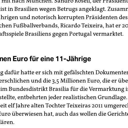
 mit nach München. Sandro Rosell, der Präsident
 ist in Brasilien wegen Betrugs angeklagt. Zusa
hrigen und notorisch korrupten Präsidenten des
schen Fußballverbands, Ricardo Teixeira, hat er 2
ftsspiele Brasiliens gegen Portugal vermarktet.
onen Euro für eine 11-Jährige
g dafür hatte er sich mit gefälschten Dokumente
erschlichen und die 3,5 Millionen Euro, die er übe
im Bundesdistrikt Brasilia für die Vermarktung 
tellte, entbehrten jeder realistischen Grundlage
eit elf Jahre alten Tochter Teixeiras 2011 umgerec
Euro überwiesen hat, auch das wollen die Gericht
lären.