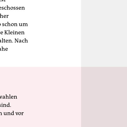
eschossen
cher
up schon um
re Kleinen
alten. Nach
ahe
wahlen
sind.
h und vor