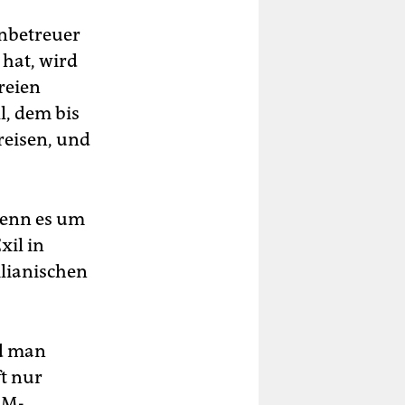
enbetreuer
 hat, wird
reien
l, dem bis
reisen, und
wenn es um
xil in
ilianischen
nd man
t nur
EM-