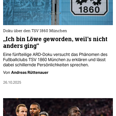
berlin
nord
wahrheit
Doku über den TSV 1860 München
verlag
„Ich bin Löwe geworden, weil's nicht
anders ging“
verlag
Eine fünfteilige ARD-Doku versucht das Phänomen des
veranstaltungen
Fußballclubs TSV 1860 München zu erklären und lässt
dabei schillernde Persönlichkeiten sprechen.
shop
Von
Andreas Rüttenauer
fragen & hilfe
26.10.2025
unterstützen
abo
genossenschaft