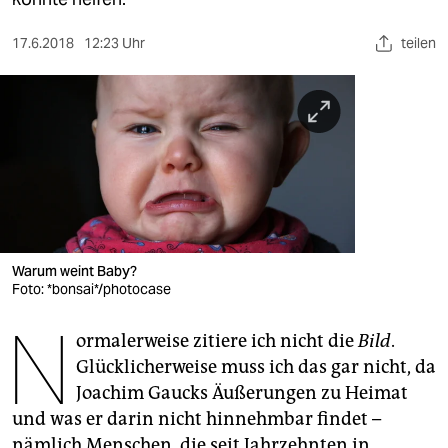
berlin
nord
17.6.2018
12:23 Uhr
teilen
wahrheit
verlag
verlag
veranstaltungen
shop
Warum weint Baby?
Foto: *bonsai*/photocase
fragen & hilfe
N
unterstützen
ormalerweise zitiere ich nicht die
Bild
.
Glücklicherweise muss ich das gar nicht, da
abo
Joachim Gaucks Äußerungen zu Heimat
genossenschaft
und was er darin nicht hinnehmbar findet –
nämlich Menschen, die seit Jahrzehnten in