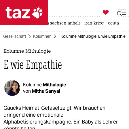

taz zahl ich
hitze
landtagswahl in sachsen-anhalt
iran-krieg
ceuta

taz zahl ich
Gesellschaft
Kolumnen
Kolumne Mithulogie: E wie Empathie
taz zahl ich
themen
Kolumne Mithulogie
E wie Empathie
politik
öko
Kolumne
Mithulogie
gesellschaft
von
Mithu Sanyal
kultur
Gaucks Heimat-Gefasel zeigt: Wir brauchen
dringend eine emotionale
sport
Alphabetisierungskampagne. Ein Baby als Lehrer
könnte helfen.