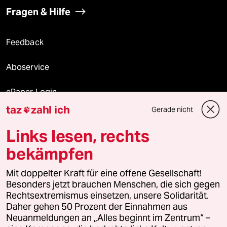
Fragen & Hilfe
Feedback
Aboservice
ePaper Login
taz
zahl ich
Gerade nicht

Downloads für Abonnierende
Links lesen, rechts
bekämpfen
© 2026 taz Verlags und Vertriebs GmbH
Alle Rechte vorbehalten. Bei rechtlichen Fragen oder für Genehmigungen
Mit doppelter Kraft für eine offene Gesellschaft!
wenden Sie sich bitte an
lizenzen@taz.de
Besonders jetzt brauchen Menschen, die sich gegen
Rechtsextremismus einsetzen, unsere Solidarität.
Daher gehen 50 Prozent der Einnahmen aus
Feedback
Redaktionsstatut
Kommune-Richtlinien
KI-
Neuanmeldungen an „Alles beginnt im Zentrum“ –