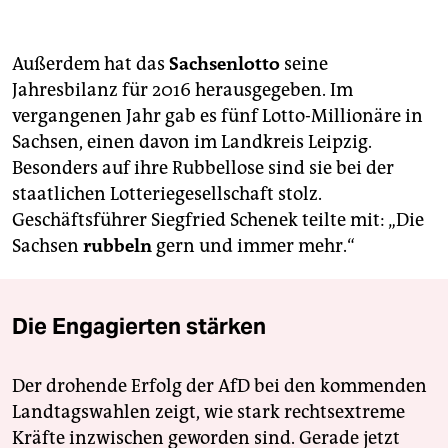
Zukunftswerkstatt der taz? Schreiben Sie an:
neuland@taz.de
. Das Team der
taz.leipzig
erreichen
sie unter
leipzig@taz.de
Außerdem hat das
Sachsenlotto
seine
Jahresbilanz für 2016 herausgegeben. Im
vergangenen Jahr gab es fünf Lotto-Millionäre in
Sachsen, einen davon im Landkreis Leipzig.
Besonders auf ihre Rubbellose sind sie bei der
staatlichen Lotteriegesellschaft stolz.
Geschäftsführer Siegfried Schenek teilte mit: „Die
Sachsen
rubbeln
gern und immer mehr.“
Die Engagierten stärken
Der drohende Erfolg der AfD bei den kommenden
Landtagswahlen zeigt, wie stark rechtsextreme
Kräfte inzwischen geworden sind. Gerade jetzt