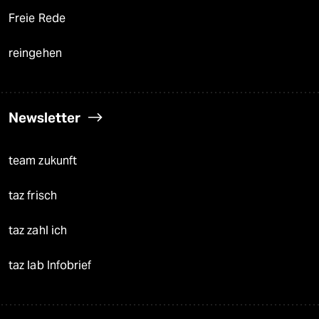
Freie Rede
reingehen
Newsletter
team zukunft
taz frisch
taz zahl ich
taz lab Infobrief