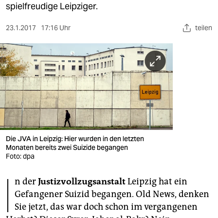
berlin
spielfreudige Leipziger.
nord
23.1.2017
17:16 Uhr
teilen
wahrheit
verlag
verlag
veranstaltungen
shop
Die JVA in Leipzig: Hier wurden in den letzten
fragen & hilfe
Monaten bereits zwei Suizide begangen
Foto: dpa
unterstützen
I
n der
Justizvollzugsanstalt
Leipzig hat ein
abo
Gefangener Suizid begangen. Old News, denken
genossenschaft
Sie jetzt, das war doch schon im vergangenen