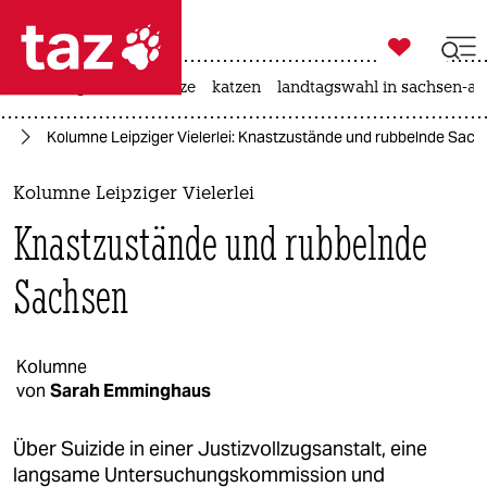

taz zahl ich
iran-krieg
ceuta
hitze
katzen
landtagswahl in sachsen-an

taz zahl ich
ig
Kolumne Leipziger Vielerlei: Knastzustände und rubbelnde Sac
taz zahl ich
themen
Kolumne Leipziger Vielerlei
Knastzustände und rubbelnde
politik
Sachsen
öko
gesellschaft
Kolumne
kultur
von
Sarah Emminghaus
sport
Über Suizide in einer Justizvollzugsanstalt, eine
langsame Untersuchungskommission und