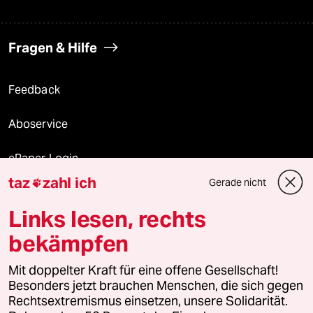
Fragen & Hilfe
Feedback
Aboservice
ePaper Login
taz
zahl ich
Gerade nicht

Downloads für Abonnierende
Links lesen, rechts
bekämpfen
© 2026 taz Verlags und Vertriebs GmbH
Alle Rechte vorbehalten. Bei rechtlichen Fragen oder für Genehmigungen
Mit doppelter Kraft für eine offene Gesellschaft!
wenden Sie sich bitte an
lizenzen@taz.de
Besonders jetzt brauchen Menschen, die sich gegen
Rechtsextremismus einsetzen, unsere Solidarität.