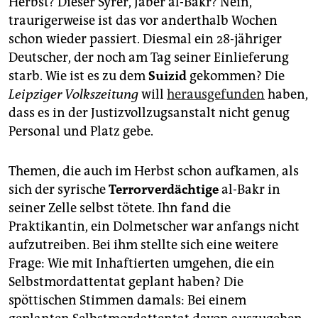
Herbst? Dieser Syrer, Jaber al-Bakr? Nein,
epaper login
traurigerweise ist das vor anderthalb Wochen
schon wieder passiert. Diesmal ein 28-jähriger
Deutscher, der noch am Tag seiner Einlieferung
starb. Wie ist es zu dem
Suizid
gekommen? Die
Leipziger Volkszeitung
will
herausgefunden
haben,
dass es in der Justizvollzugsanstalt nicht genug
Personal und Platz gebe.
Themen, die auch im Herbst schon aufkamen, als
sich der syrische
Terrorverdächtige
al-Bakr in
seiner Zelle selbst tötete. Ihn fand die
Praktikantin, ein Dolmetscher war anfangs nicht
aufzutreiben. Bei ihm stellte sich eine weitere
Frage: Wie mit Inhaftierten umgehen, die ein
Selbstmordattentat geplant haben? Die
spöttischen Stimmen damals: Bei einem