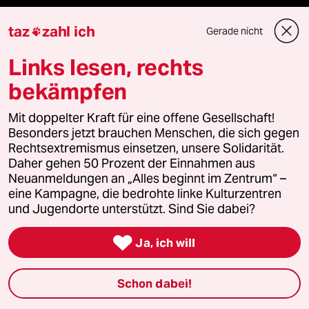
panterstiftung
taz
zahl ich
Gerade nicht

panterpreis 2026
Links lesen, rechts
bekämpfen
Podcast
Mit doppelter Kraft für eine offene Gesellschaft!
Besonders jetzt brauchen Menschen, die sich gegen
Rechtsextremismus einsetzen, unsere Solidarität.
bundestalk
Daher gehen 50 Prozent der Einnahmen aus
Neuanmeldungen an „Alles beginnt im Zentrum“ –
fernverbindung
eine Kampagne, die bedrohte linke Kulturzentren
und Jugendorte unterstützt. Sind Sie dabei?
klima update°

Ja, ich will
Mauerecho
Schon dabei!
Freie Rede