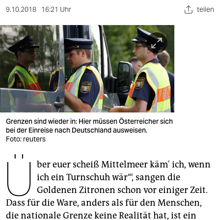
berlin
9.10.2018
16:21 Uhr
teilen
nord
wahrheit
verlag
verlag
veranstaltungen
Grenzen sind wieder in: Hier müssen Österreicher sich
shop
bei der Einreise nach Deutschland ausweisen.
Foto: reuters
fragen & hilfe
Ü
unterstützen
ber euer scheiß Mittelmeer käm' ich, wenn
ich ein Turnschuh wär‘“, sangen die
abo
Goldenen Zitronen schon vor einiger Zeit.
Dass für die Ware, anders als für den Menschen,
genossenschaft
die nationale Grenze keine Realität hat, ist ein