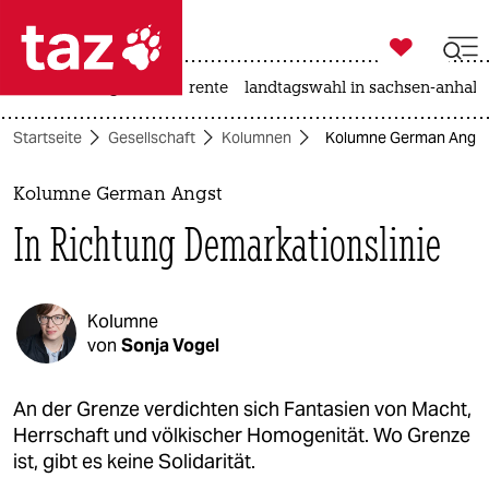

taz zahl ich
hitze
niedrigwasser
rente
landtagswahl in sachsen-anhalt

taz zahl ich
Startseite
Gesellschaft
Kolumnen
Kolumne German Angst: 
taz zahl ich
themen
Kolumne German Angst
In Richtung Demarkationslinie
politik
öko
Kolumne
gesellschaft
von
Sonja Vogel
kultur
An der Grenze verdichten sich Fantasien von Macht,
Herrschaft und völkischer Homogenität. Wo Grenze
sport
ist, gibt es keine Solidarität.