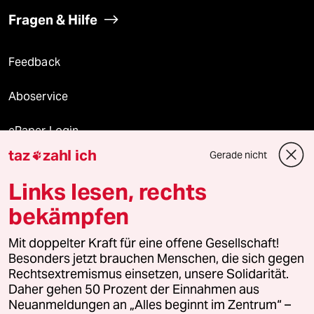
Fragen & Hilfe
Feedback
Aboservice
ePaper Login
taz
zahl ich
Gerade nicht

Downloads für Abonnierende
Links lesen, rechts
bekämpfen
© 2026 taz Verlags und Vertriebs GmbH
Alle Rechte vorbehalten. Bei rechtlichen Fragen oder für Genehmigungen
Mit doppelter Kraft für eine offene Gesellschaft!
wenden Sie sich bitte an
lizenzen@taz.de
Besonders jetzt brauchen Menschen, die sich gegen
Rechtsextremismus einsetzen, unsere Solidarität.
Daher gehen 50 Prozent der Einnahmen aus
Feedback
Redaktionsstatut
Kommune-Richtlinien
KI-
Neuanmeldungen an „Alles beginnt im Zentrum“ –