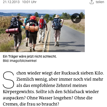
berlin
21.12.2013
10:01 Uhr
teilen
nord
wahrheit
verlag
verlag
veranstaltungen
Ein Träger wäre jetzt nicht schlecht.
shop
Bild: imago/blickwinkel
S
fragen & hilfe
chon wieder wiegt der Rucksack sieben Kilo.
Ziemlich wenig, aber immer noch viel mehr
unterstützen
als das empfohlene Zehntel meines
abo
Körpergewichts. Sollte ich den Schlafsack wieder
auspacken? Ohne Wasser losgehen? Ohne die
genossenschaft
Cremes, die frau so braucht?