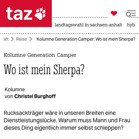

taz zahl ich
niedrigwasser
rente
landtagswahl in sachsen-anhalt
hybri

taz zahl ich
chaft
Reise
Kolumne Generation Camper: Wo ist mein Sherpa?
taz zahl ich
themen
Kolumne Generation Camper
Wo ist mein Sherpa?
politik
öko
Kolumne
von
Christel Burghoff
gesellschaft
kultur
Rucksackträger wäre in unseren Breiten eine
Dienstleistungslücke. Warum muss Mann und Frau
sport
dieses Ding eigentlich immer selbst schleppen?