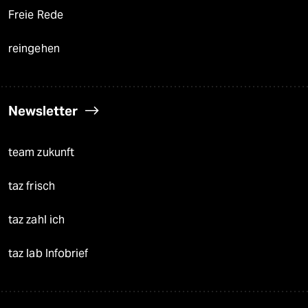
Freie Rede
reingehen
Newsletter
team zukunft
taz frisch
taz zahl ich
taz lab Infobrief