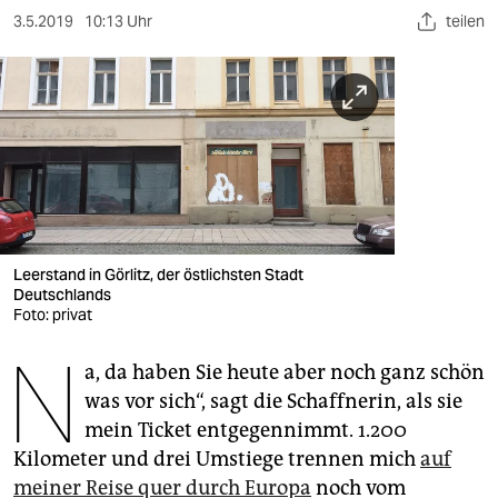
berlin
3.5.2019
10:13 Uhr
teilen
nord
wahrheit
verlag
verlag
veranstaltungen
Leerstand in Görlitz, der östlichsten Stadt
shop
Deutschlands
Foto: privat
fragen & hilfe
N
unterstützen
a, da haben Sie heute aber noch ganz schön
was vor sich“, sagt die Schaffnerin, als sie
abo
mein Ticket entgegennimmt. 1.200
Kilometer und drei Umstiege trennen mich
auf
genossenschaft
meiner Reise quer durch Europa
noch vom