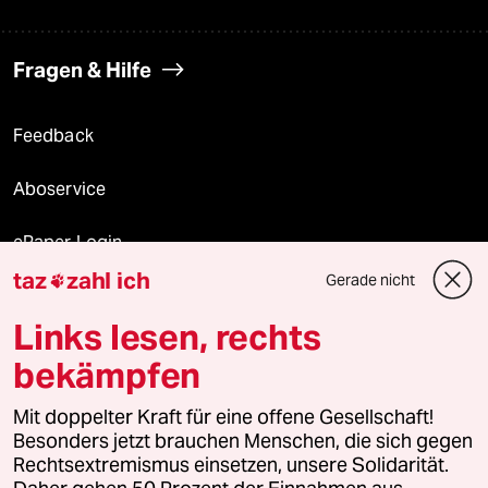
Fragen & Hilfe
Feedback
Aboservice
ePaper Login
taz
zahl ich
Gerade nicht

Downloads für Abonnierende
Links lesen, rechts
bekämpfen
© 2026 taz Verlags und Vertriebs GmbH
Mit doppelter Kraft für eine offene Gesellschaft!
Alle Rechte vorbehalten. Bei rechtlichen Fragen oder für Genehmigungen
wenden Sie sich bitte an
lizenzen@taz.de
Besonders jetzt brauchen Menschen, die sich gegen
Rechtsextremismus einsetzen, unsere Solidarität.