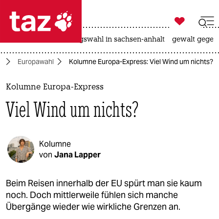

taz zahl ich
hitze
surfen
landtagswahl in sachsen-anhalt
gewalt gegen

taz zahl ich
n
Europawahl
Kolumne Europa-Express: Viel Wind um nichts?
taz zahl ich
themen
Kolumne Europa-Express
Viel Wind um nichts?
politik
öko
Kolumne
gesellschaft
von
Jana Lapper
kultur
Beim Reisen innerhalb der EU spürt man sie kaum
noch. Doch mittlerweile fühlen sich manche
sport
Übergänge wieder wie wirkliche Grenzen an.