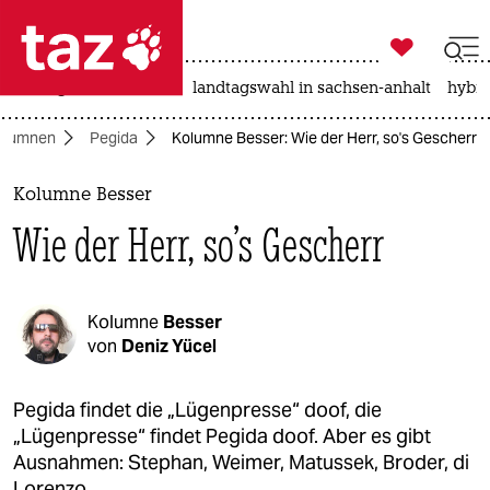

taz zahl ich
niedrigwasser
rente
landtagswahl in sachsen-anhalt
hybri

taz zahl ich
olumnen
Pegida
Kolumne Besser: Wie der Herr, so's Gescherr
taz zahl ich
themen
Kolumne Besser
Wie der Herr, so's Gescherr
politik
öko
Kolumne
Besser
gesellschaft
von
Deniz Yücel
kultur
Pegida findet die „Lügenpresse“ doof, die
„Lügenpresse“ findet Pegida doof. Aber es gibt
sport
Ausnahmen: Stephan, Weimer, Matussek, Broder, di
Lorenzo.