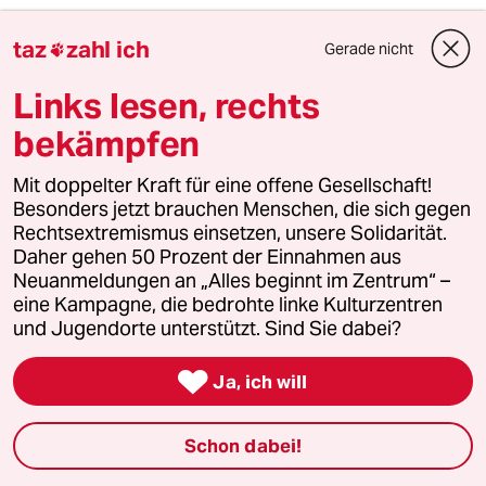
taz
zahl ich
Gerade nicht

2
Streit um Rente mit 63
Links lesen, rechts
Passgenauer Populismus
bekämpfen
Mit doppelter Kraft für eine offene Gesellschaft!
3
Drohnenvorfall am Leipziger Flughafen
Besonders jetzt brauchen Menschen, die sich gegen
Das Zeitalter der elektronischen
Rechtsextremismus einsetzen, unsere Solidarität.
Kriegsführung
Daher gehen 50 Prozent der Einnahmen aus
Neuanmeldungen an „Alles beginnt im Zentrum“ –
eine Kampagne, die bedrohte linke Kulturzentren
und Jugendorte unterstützt. Sind Sie dabei?
4
Die Wahrheit
56 Millionen Deutsche sind betroffen

Ja, ich will
Schon dabei!
5
Über die geschlechtergerechte Stadt
„Die Stadt ist gemacht für den weißen