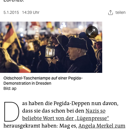
berlin
nord
5.1.2015
14:39 Uhr
teilen
wahrheit
verlag
verlag
veranstaltungen
shop
Oldschool-Taschenlampe auf einer Pegida-
Demonstration in Dresden
fragen & hilfe
Bild: ap
unterstützen
D
as haben die Pegida-Deppen nun davon,
abo
dass sie das schon bei den
Nazis so
beliebte Wort von der „Lügenpresse“
genossenschaft
herausgekramt haben: Mag es,
Angela Merkel zum