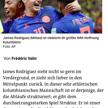
berlin
nord
wahrheit
verlag
James Rodriguez (Mittee) ist vielleicht dir größte WM-Hoffnung
verlag
Kolumbiens
Foto: AP
veranstaltungen
Von
Frédéric Valin
shop
fragen & hilfe
James Rodriguez steht nicht so gern im
Vordergrund, er zieht sich lieber in den
unterstützen
Mittelpunkt zurück. In dieser sehr athletischen
abo
kolumbianischen Mannschaft ist er derjenige, der
die Abläufe strukturiert; er gibt dem
genossenschaft
durchsetzungsstarken Spiel Struktur. Er ist einer