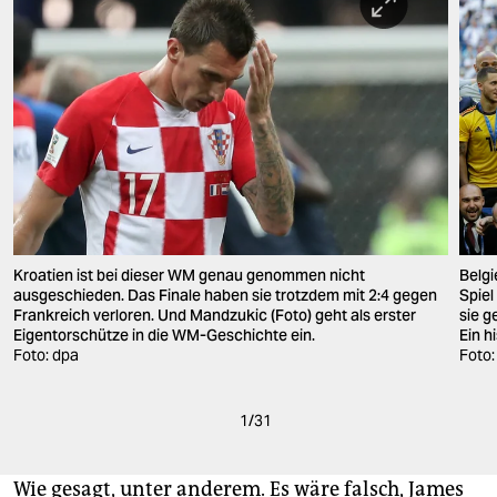
Kroatien ist bei dieser WM genau genommen nicht
Belgi
ausgeschieden. Das Finale haben sie trotzdem mit 2:4 gegen
Spiel
Frankreich verloren. Und Mandzukic (Foto) geht als erster
sie 
Eigentorschütze in die WM-Geschichte ein.
Ein h
Foto: dpa
Foto:
1
/
31
Wie gesagt, unter anderem. Es wäre falsch, James