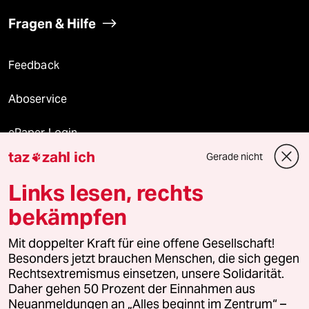
Fragen & Hilfe
Feedback
Aboservice
ePaper Login
taz
zahl ich
Gerade nicht

Downloads für Abonnierende
Links lesen, rechts
bekämpfen
© 2026 taz Verlags und Vertriebs GmbH
Alle Rechte vorbehalten. Bei rechtlichen Fragen oder für Genehmigungen
Mit doppelter Kraft für eine offene Gesellschaft!
wenden Sie sich bitte an
lizenzen@taz.de
Besonders jetzt brauchen Menschen, die sich gegen
Rechtsextremismus einsetzen, unsere Solidarität.
Daher gehen 50 Prozent der Einnahmen aus
Feedback
Redaktionsstatut
Kommune-Richtlinien
KI-
Neuanmeldungen an „Alles beginnt im Zentrum“ –