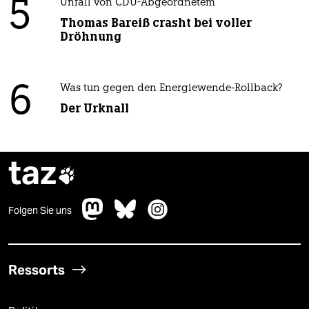
5
Unfall von CDU-Abgeordnetem
Thomas Bareiß crasht bei voller
Dröhnung
6
Was tun gegen den Energiewende-Rollback?
Der Urknall
taz

Folgen Sie uns
Ressorts