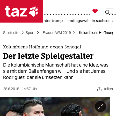

taz zahl ich
nahost-konflikt
usa unter trump
landtagswahl in sachsen-an

taz zahl ich
Startseite
Sport
Frauen-WM 2019
Kolumbiens Hoffnung g
taz zahl ich
themen
Kolumbiens Hoffnung gegen Senegal
Der letzte Spielgestalter
politik
Die kolumbianische Mannschaft hat eine Idee, was
öko
sie mit dem Ball anfangen will. Und sie hat James
Rodriguez, der sie umsetzen kann.
gesellschaft
28.6.2018
14:57 Uhr
teilen
kultur
sport