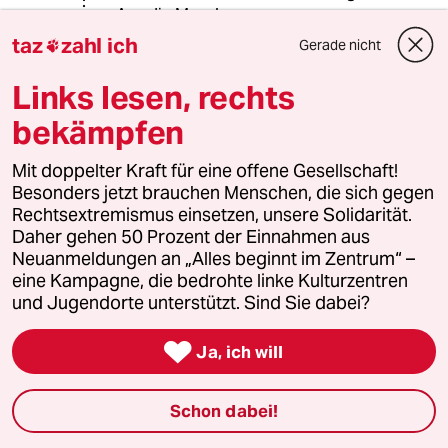
Aus die Maus!
taz
zahl ich
Gerade nicht

Links lesen, rechts
Grünspecht
G
18.07.2020
,
12:27 Uhr
bekämpfen
@mowgli:
Nein, das tun Sie nicht. Ich finde Ihren
Mit doppelter Kraft für eine offene Gesellschaft!
Denkansatz realitätsfremd. Wenn im
Besonders jetzt brauchen Menschen, die sich gegen
Zusammenhang mit einer Annexion
Rechtsextremismus einsetzen, unsere Solidarität.
von einer "Überlegenheit" die Rede
Daher gehen 50 Prozent der Einnahmen aus
ist, dann ist damit selbstverständlich
Neuanmeldungen an „Alles beginnt im Zentrum“ –
keine moralische Überlegenheit
eine Kampagne, die bedrohte linke Kulturzentren
gemeint. Immer vorausgesetzt, aus
und Jugendorte unterstützt. Sind Sie dabei?
dem Gesamtzusammenhang ergibt
sich nichts anderes. Aber diesen

Ja, ich will
Vorbehalt hatte ich ja schon
geäußert.
Schon dabei!