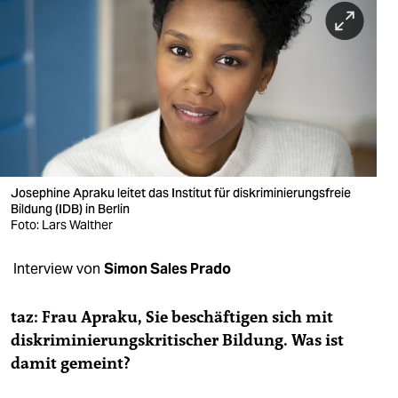
berlin
nord
wahrheit
verlag
verlag
veranstaltungen
Josephine Apraku leitet das Institut für diskriminierungsfreie
Bildung (IDB) in Berlin
shop
Foto: Lars Walther
fragen & hilfe
Interview von
Simon Sales Prado
unterstützen
taz: Frau Apraku, Sie beschäftigen sich mit
abo
diskriminierungskritischer Bildung. Was ist
damit gemeint?
genossenschaft