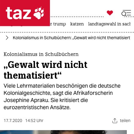

taz zahl ich
bergsteigen
usa unter trump
katzen
landtagswahl in sachs

taz zahl ich
us
Kolonialismus in Schulbüchern: „Gewalt wird nicht thematisiert“
taz zahl ich
themen
Kolonialismus in Schulbüchern
„Gewalt wird nicht
politik
thematisiert“
öko
Viele Lehrmaterialien beschönigen die deutsche
Kolonialgeschichte, sagt die Afrikaforscherin
gesellschaft
Josephine Apraku. Sie kritisiert die
eurozentristischen Ansätze.
kultur
sport
17.7.2020
14:52 Uhr
teilen