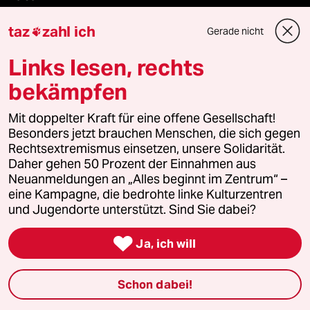
taz
zahl ich
Kantine
Gerade nicht

Links lesen, rechts
Shop
bekämpfen
Anzeigen
Mit doppelter Kraft für eine offene Gesellschaft!
Besonders jetzt brauchen Menschen, die sich gegen
Rechtsextremismus einsetzen, unsere Solidarität.
Fragen & Hilfe
Daher gehen 50 Prozent der Einnahmen aus
Neuanmeldungen an „Alles beginnt im Zentrum“ –
eine Kampagne, die bedrohte linke Kulturzentren
Feedback
und Jugendorte unterstützt. Sind Sie dabei?
Aboservice

Ja, ich will
ePaper Login
Schon dabei!
Downloads für Abonnierende