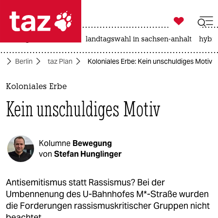

taz zahl ich
niedrigwasser
rente
landtagswahl in sachsen-anhalt
hybri

taz zahl ich
te
Berlin
taz Plan
Koloniales Erbe: Kein unschuldiges Motiv
taz zahl ich
themen
Koloniales Erbe
Kein unschuldiges Motiv
politik
öko
Kolumne
Bewegung
gesellschaft
von
Stefan Hunglinger
kultur
Antisemitismus statt Rassismus? Bei der
Umbennenung des U-Bahnhofes M*-Straße wurden
sport
die Forderungen rassismuskritischer Gruppen nicht
beachtet.