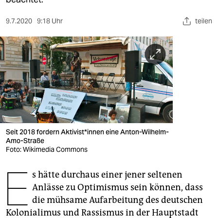
berlin
nord
9.7.2020
9:18 Uhr
teilen
wahrheit
verlag
verlag
veranstaltungen
shop
Seit 2018 fordern Aktivist*innen eine Anton-Wilhelm-
Amo-Straße
fragen & hilfe
Foto: Wikimedia Commons
unterstützen
E
s hätte durchaus einer jener seltenen
abo
Anlässe zu Optimismus sein können, dass
die mühsame Aufarbeitung des deutschen
genossenschaft
Kolonialimus und Rassismus in der Hauptstadt