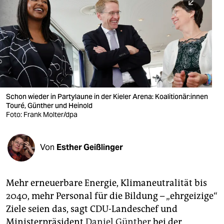
berlin
nord
wahrheit
verlag
verlag
Schon wieder in Partylaune in der Kieler Arena: Ko­ali­tio­nä­r:in­nen
Touré, Günther und Heinold
veranstaltungen
Foto: Frank Molter/dpa
shop
fragen & hilfe
Von
Esther Geißlinger
unterstützen
Mehr erneuerbare Energie, Klimaneutralität bis
abo
2040, mehr Personal für die Bildung – „ehrgeizige“
genossenschaft
Ziele seien das, sagt CDU-Landeschef und
Ministerpräsident
Daniel Günther
bei der