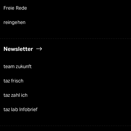
Freie Rede
reingehen
Newsletter
team zukunft
taz frisch
taz zahl ich
taz lab Infobrief