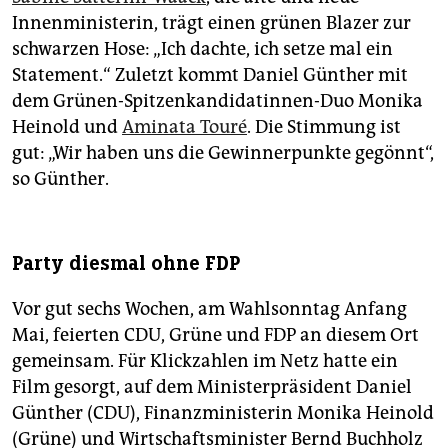
ebenfalls Personal. Das Wie bleibt unklar: „Es gibt
Innenministerin, trägt einen grünen Blazer zur
nicht den einen Hebel“, heißt es im Koalitionsvertrag.
schwarzen Hose: „Ich dachte, ich setze mal ein
Energie:
Bis 2030 sollen 40 bis 45 Terrawattstunden
Statement.“ Zuletzt kommt Daniel Günther mit
Strom pro Jahr aus erneuerbaren Energien erzeugt
dem Grünen-Spitzenkandidatinnen-Duo Monika
werden, davon 30 bis 35 aus Windkraft. 2020 lag
Heinold und
Aminata Touré
. Die Stimmung ist
Schleswig-Holsteins Bilanz bei rund 25
gut: „Wir haben uns die Gewinnerpunkte gegönnt“,
Terrawattstunden Windstrom. Aufgrund der
„aktuellen geopolitischen Situation“ will Schwarz-
so Günther.
Grün „befristet“ mehr Ölförderung aus der Plattform
Mittelplate im Wattenmeer erlauben.
Finanzen:
Viele Punkte stehen unter
Party diesmal ohne FDP
Finanzierungsvorbehalt, die Lage sei „angespannt“,
heißt es im Vertrag. Soweit möglich, sollen die
Vor gut sechs Wochen, am Wahlsonntag Anfang
Ausgaben für Klimaschutz und Investitionen
Mai, feierten CDU, Grüne und FDP an diesem Ort
„ambitioniert“ erhöht werden.
gemeinsam. Für Klickzahlen im Netz hatte ein
Inneres:
Die Polizei soll verstärkt werden, durch eine
Film gesorgt, auf dem Ministerpräsident Daniel
weitere Einsatzhundertschaft, aber auch im Bereich
Günther (CDU), Finanzministerin Monika Heinold
Cyberkriminalität.
(Grüne) und Wirtschaftsminister Bernd Buchholz