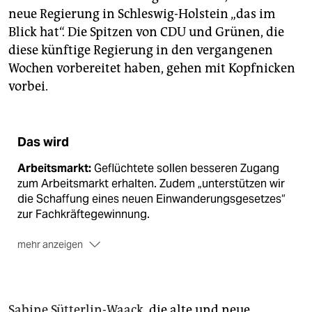
neue Regierung in Schleswig-Holstein „das im
Blick hat“. Die Spitzen von CDU und Grünen, die
diese künftige Regierung in den vergangenen
Wochen vorbereitet haben, gehen mit Kopfnicken
vorbei.
Das wird
Arbeitsmarkt:
Geflüchtete sollen besseren Zugang
zum Arbeitsmarkt erhalten. Zudem „unterstützen wir
die Schaffung eines neuen Einwanderungsgesetzes“
zur Fachkräftegewinnung.
mehr anzeigen
Bildung:
Mehr Menschen ins System – in den Kitas
soll der Fachkraft-Kind-Schlüssel erhöht werden, für
den schulischen Ganztag und Inklusion braucht es
Sabine Sütterlin-Waack
, die alte und neue