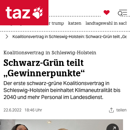

taz zahl ich
bergsteigen
usa unter trump
katzen
landtagswahl in sachs

taz zahl ich
22
Koalitionsvertrag in Schleswig-Holstein: Schwarz-Grün teilt „Ge
taz zahl ich
themen
Koalitionsvertrag in Schleswig-Holstein
Schwarz-Grün teilt
politik
„Gewinnerpunkte“
öko
Der erste schwarz-grüne Koalitionsvertrag in
Schleswig-Holstein beinhaltet Klimaneutralität bis
gesellschaft
2040 und mehr Personal im Landesdienst.
kultur
22.6.2022
18:46 Uhr
teilen
sport