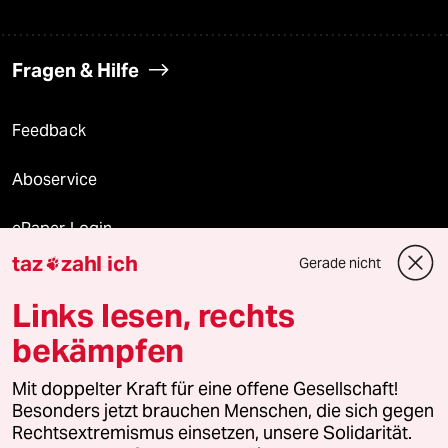
Fragen & Hilfe
Feedback
Aboservice
ePaper Login
taz
zahl ich
Gerade nicht

Downloads für Abonnierende
Links lesen, rechts
bekämpfen
© 2026 taz Verlags und Vertriebs GmbH
Mit doppelter Kraft für eine offene Gesellschaft!
Alle Rechte vorbehalten. Bei rechtlichen Fragen oder für Genehmigungen
wenden Sie sich bitte an
lizenzen@taz.de
Besonders jetzt brauchen Menschen, die sich gegen
Rechtsextremismus einsetzen, unsere Solidarität.