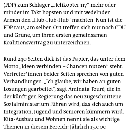
Landwirtschaft:
Der Anteil der Ökobetriebe soll
(FDP) zum Schlager „Helikopter 117“ mehr oder
verdoppelt und die Mengen an Dünger und
minder im Takt hopsten und mit wedelnden
Pflanzenschutzmitteln auf den Feldern sollen
Armen den „Hub-Hub-Hub“ machten. Nun ist die
reduziert werden. Umweltschutz-Standards sollen
FDP raus, am selben Ort treffen sich nur noch CDU
aber nicht überschritten werden. Die Regierung
und Grüne, um ihren ersten gemeinsamen
bekennt sich „klar zur heimischen Landwirtschaft,
Koalitionsvertrag zu unterzeichnen.
egal ob konventionell oder ökologisch“.
Naturschutz:
Die Bodenversiegelung soll reduziert
Rund 240 Seiten dick ist das Papier, das unter dem
werden, unter anderem durch Bebauung in Lücken
statt neuer Außenflächen. Dafür soll die
Motto „Ideen verbinden – Chancen nutzen“ steht.
Landesplanung effizienter werden.
Ver­tre­te­r*in­nen beider Seiten sprechen von guten
Verhandlungen. „Ich glaube, wir haben an guten
Verkehr:
Das Land fängt die Wende bei sich selbst an
Lösungen gearbeitet“, sagt Aminata Touré, die in
und will bis 2030 alle eigenen Fahrzeuge – etwa der
Polizei – auf Stromer umstellen. Der ÖPNV soll
der künftigen Regierung das neu zugeschnittene
ausgebaut werden, aber der Individualverkehr soll
Sozialministerium führen wird, das sich auch um
stark bleiben: Die Regierung bekennt sich zum
Integration, Jugend und Senioren kümmern wird.
Ausbau der Verkehrsadern B5, A21 und A7.
Kita-Ausbau und Wohnen nennt sie als wichtige
Themen in diesem Bereich: Jährlich 15.000