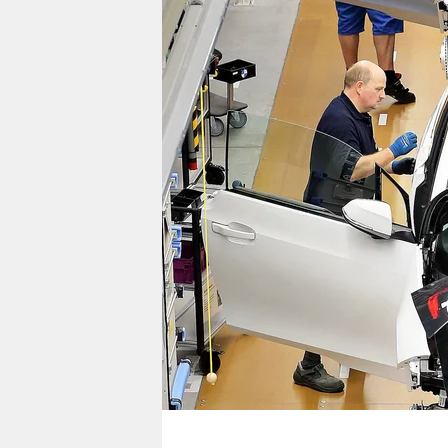
berlin
nord
wahrheit
verlag
verlag
veranstaltungen
shop
fragen & hilfe
unterstützen
abo
genossenschaft