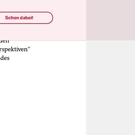
ren
vorsichtig.
Schon dabei!
 40 Prozent
enwechsel“
 den
erspektiven“
ndes