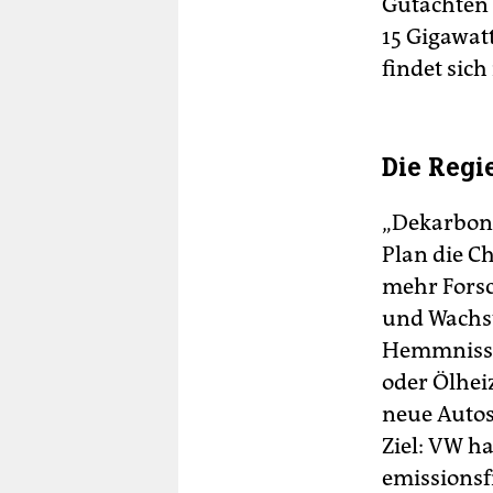
Gutachten 
15 Gigawat
findet sic
Die Regi
„Dekarboni
Plan die C
mehr Fors
und Wachst
Hemmnisse“
oder Ölhei
neue Autos
Ziel: VW ha
emissionsf