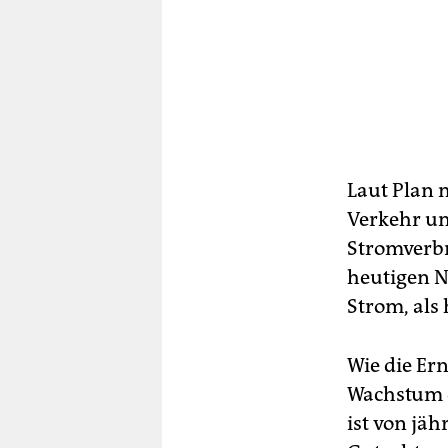
Laut Plan 
Verkehr un
Stromverb
heutigen N
Strom, als
Wie die Er
Wachstum d
ist von jä