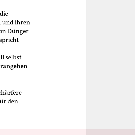
die
 und ihren
von Dünger
spricht
l selbst
vorangehen
chärfere
für den