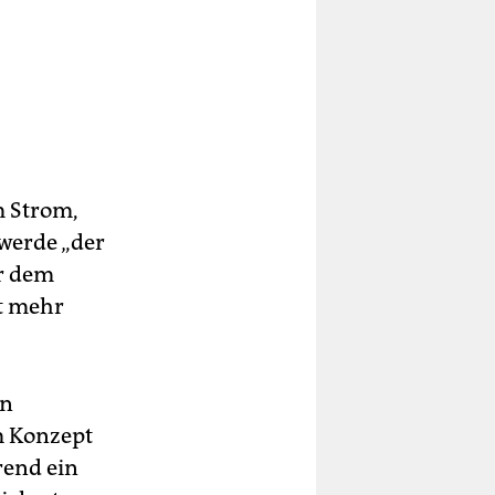
m Strom,
werde „der
r dem
nt mehr
en
m Konzept
rend ein