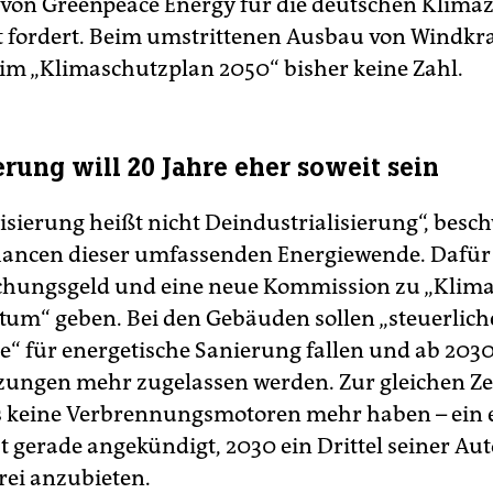
von Greenpeace Energy für die deutschen Klimaz
t fordert. Beim umstrittenen Ausbau von Windkra
h im „Klimaschutzplan 2050“ bisher keine Zahl.
erung will 20 Jahre eher soweit sein
sierung heißt nicht Deindustrialisierung“, besch
hancen dieser umfassenden Energiewende. Dafür s
chungsgeld und eine neue Kommission zu „Klim
um“ geben. Bei den Gebäuden sollen „steuerlich
 für energetische Sanierung fallen und ab 2030
zungen mehr zugelassen werden. Zur gleichen Ze
 keine Verbrennungsmotoren mehr haben – ein 
t gerade angekündigt, 2030 ein Drittel seiner Aut
rei anzubieten.