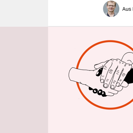
epaper login
Aus 
Ernsthafte
Bundesregi
Energiever
2030 Autos
Bundesregi
„Klimaschu
Das Papier,
Wirtschaft
Im Sommer 
Der Plan 
in deutsch