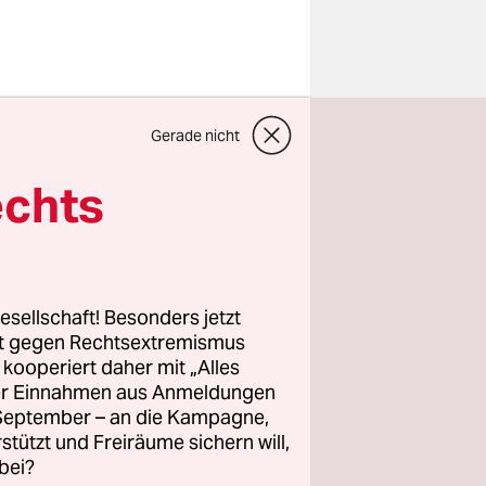
Gerade nicht
schon ab
echts
e für die
llt wurde.
esellschaft! Besonders jetzt
anzleramt.
rt gegen Rechtsextremismus
z kooperiert daher mit „Alles
igen.
ller Einnahmen aus Anmeldungen
. September – an die Kampagne,
mber 2015
rstützt und Freiräume sichern will,
bei?
aschutz“