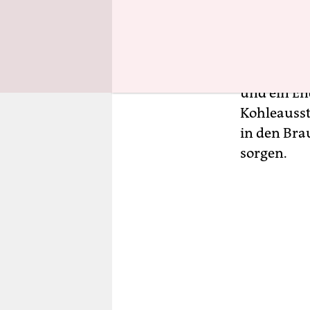
von 2014 w
Ressorts, s
So fordert
der deutsc
und ein En
Kohleaussti
in den Bra
sorgen.