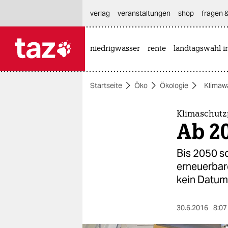
hautnavigation anspringen
hauptinhalt anspringen
footer anspringen
verlag
veranstaltungen
shop
fragen &
niedrigwasser
rente
landtagswahl i

taz zahl ich
taz zahl ich
Startseite
Öko
Ökologie
Klimaw
themen
politik
Klimaschutz
Ab 2
öko
Bis 2050 so
gesellschaft
erneuerbar
kein Datum
kultur
sport
30.6.2016
8:07