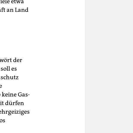
iele etwa
ft an Land
wört der
oll es
aschutz
e
 keine Gas-
it dürfen
ehrgeiziges
os