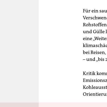
Für ein sa
Verschwen
Rohstoffen
und Gülle l
eine „Weit
klimaschäd
bei Reisen
– und „bis 
Kritik kom
Emissionsz
Kohleaussti
Orientieru