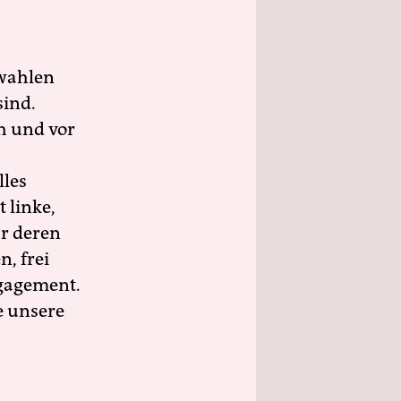
wahlen
sind.
h und vor
lles
 linke,
ür deren
n, frei
ngagement.
e unsere