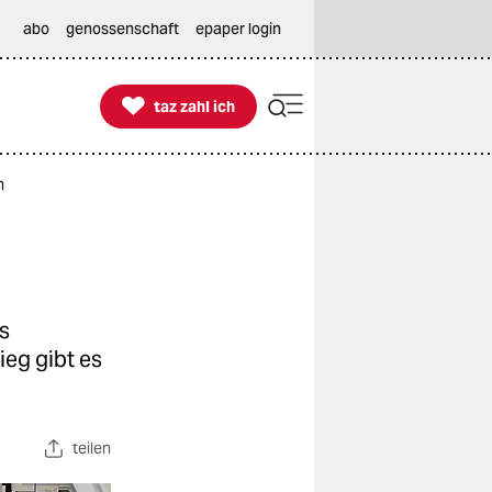
abo
genossenschaft
epaper login

taz zahl ich
taz zahl ich
m
s
eg gibt es
teilen