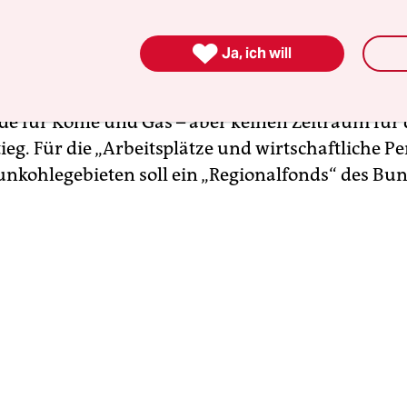
artet das Umweltministerium nicht auf die ande
ondern macht selbst Vorschläge – allerdings sehr 

Ja, ich will
 es zwar besonders von der Energiewirtschaft, die
hen CO
-Emissionen ausmacht, einen „Paradigm
2
de für Kohle und Gas – aber keinen Zeitraum für
eg. Für die „Arbeitsplätze und wirtschaftliche P
unkohlegebieten soll ein „Regionalfonds“ des Bu