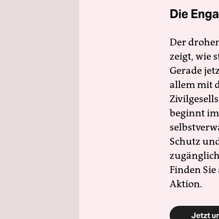
Die Enga
Der drohe
zeigt, wie
Gerade jet
allem mit d
Zivilgesell
beginnt im
selbstverw
Schutz und 
zugänglich
Finden Sie
Aktion.
Jetzt u