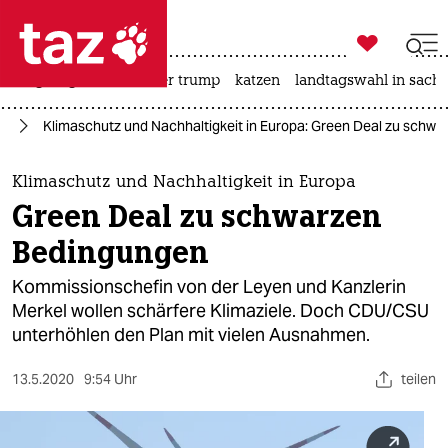

taz zahl ich
bergsteigen
usa unter trump
katzen
landtagswahl in sachs

taz zahl ich
el
Klimaschutz und Nachhaltigkeit in Europa: Green Deal zu schw
taz zahl ich
themen
Klimaschutz und Nachhaltigkeit in Europa
Green Deal zu schwarzen
politik
Bedingungen
öko
Kommissionschefin von der Leyen und Kanzlerin
Merkel wollen schärfere Klimaziele. Doch CDU/CSU
gesellschaft
unterhöhlen den Plan mit vielen Ausnahmen.
kultur
13.5.2020
9:54 Uhr
teilen
sport