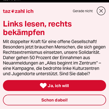
taz
zahl ich
Gerade nicht

Mehr taz Angebote
Links lesen, rechts
bekämpfen
Reisen
Mit doppelter Kraft für eine offene Gesellschaft!
Besonders jetzt brauchen Menschen, die sich gegen
Kantine
Rechtsextremismus einsetzen, unsere Solidarität.
Daher gehen 50 Prozent der Einnahmen aus
Shop
Neuanmeldungen an „Alles beginnt im Zentrum“ –
eine Kampagne, die bedrohte linke Kulturzentren
Anzeigen
und Jugendorte unterstützt. Sind Sie dabei?

Ja, ich will
Fragen & Hilfe
Schon dabei!
Feedback