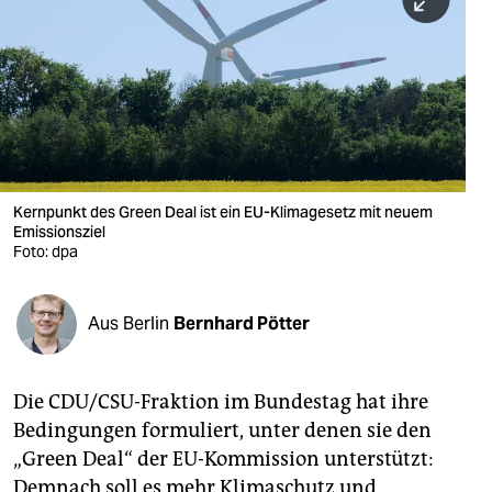
berlin
nord
wahrheit
verlag
verlag
Kernpunkt des Green Deal ist ein EU-Klimagesetz mit neuem
Emissionsziel
veranstaltungen
Foto: dpa
shop
fragen & hilfe
Aus Berlin
Bernhard Pötter
unterstützen
Die CDU/CSU-Fraktion im Bundestag hat ihre
abo
Bedingungen formuliert, unter denen sie den
genossenschaft
„Green Deal“ der EU-Kommission unterstützt:
Demnach soll es mehr Klimaschutz und