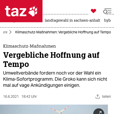

taz zahl ich
niedrigwasser
rente
landtagswahl in sachsen-anhalt
hybri

taz zahl ich
uture
Klimaschutz-Maßnahmen: Vergebliche Hoffnung auf Tempo
taz zahl ich
themen
Klimaschutz-Maßnahmen
Vergebliche Hoffnung auf
politik
Tempo
öko
Umweltverbände fordern noch vor der Wahl ein
Klima-Sofortprogramm. Die Groko kann sich nicht
gesellschaft
mal auf vage Ankündigungen einigen.
kultur
16.6.2021
18:42 Uhr
teilen
sport