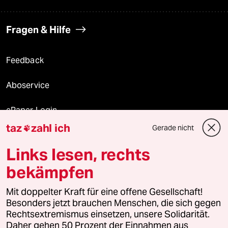
Fragen & Hilfe
Feedback
Aboservice
ePaper Login
taz
zahl ich
Gerade nicht

Downloads für Abonnierende
Links lesen, rechts
bekämpfen
© 2026 taz Verlags und Vertriebs GmbH
Mit doppelter Kraft für eine offene Gesellschaft!
Alle Rechte vorbehalten. Bei rechtlichen Fragen oder für Genehmigungen
wenden Sie sich bitte an
lizenzen@taz.de
Besonders jetzt brauchen Menschen, die sich gegen
Rechtsextremismus einsetzen, unsere Solidarität.
Daher gehen 50 Prozent der Einnahmen aus