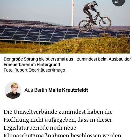
berlin
nord
wahrheit
verlag
verlag
Der große Sprung bleibt erstmal aus – zumindest beim Ausbau der
Erneuerbaren im Hintergrund
veranstaltungen
Foto: Rupert Oberhäuser/imago
shop
fragen & hilfe
Aus Berlin
Malte Kreutzfeldt
unterstützen
Die Umweltverbände zumindest haben die
abo
Hoffnung nicht aufgegeben, dass in dieser
genossenschaft
Legislaturperiode noch neue
Klimaschutzmaßnahmen beschlossen werden