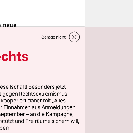
s neue
ihr
Gerade nicht
sen.
festgelegt
echts
h davon ist
brig
r eine
esellschaft! Besonders jetzt
rt gegen Rechtsextremismus
z kooperiert daher mit „Alles
n und
ller Einnahmen aus Anmeldungen
ereits
. September – an die Kampagne,
rstützt und Freiräume sichern will,
raktion von
bei?