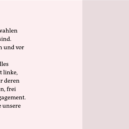
wahlen
sind.
h und vor
lles
 linke,
ür deren
n, frei
ngagement.
e unsere