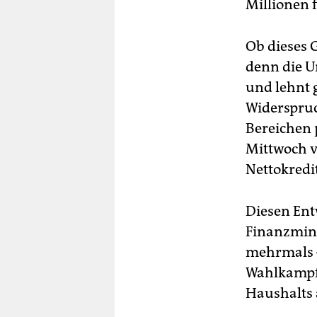
Millionen f
Ob dieses G
denn die U
und lehnt 
Widerspruc
Bereichen 
Mittwoch v
Nettokredi
Diesen Ent
Finanzmini
mehrmals –
Wahlkampfk
Haushalts a