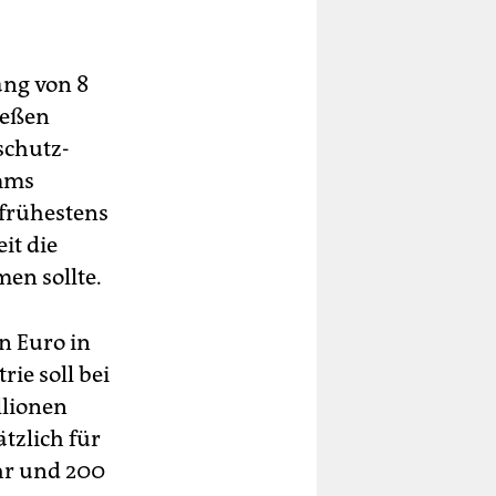
ang von 8
ießen
schutz-
amms
 frühestens
it die
en sollte.
en Euro in
ie soll bei
llionen
tzlich für
hr und 200