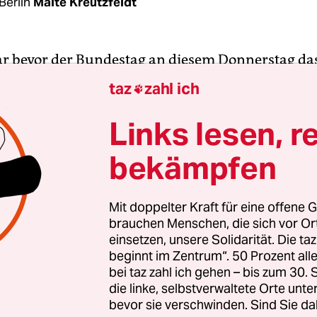
Berlin
Malte Kreutzfeldt
r bevor der Bundestag an diesem Donnerstag da
zgesetz verabschiedet, hat die Bundesregierung 
taz
zahl ich

s „Klimaschutz Sofortprogramm 2022“ beschlos
ch war geplant, dass darin konkrete Maßnahmen 
Links lesen, r
 die verschärften Ziele erreichen zu können. Doc
bekämpfen
on Widerstand in der Unionsfraktion nicht viel ü
 Wie bereits berichtet, enthält das Programm
wede
ht für Neubauten
noch verschärfte Effizienzziele.
Mit doppelter Kraft für eine offene G
brauchen Menschen, die sich vor O
einsetzen, unsere Solidarität. Die ta
lan, die CO
-Kosten fürs Heizen zwischen Mieter
2
beginnt im Zentrum“. 50 Prozent a
 aufzuteilen, über den innerhalb des Kabinetts b
bei taz zahl ich gehen – bis zum 30
die linke, selbstverwaltete Orte unte
estand, wurde wieder gestrichen, weil es in der F
bevor sie verschwinden. Sind Sie da
U Widerstand dagegen gab. Nicht nur SPD-