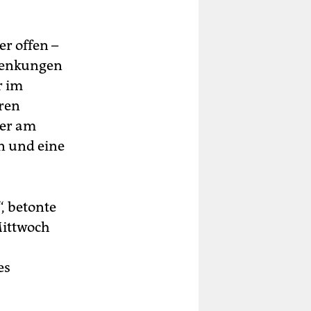
er offen –
senkungen
r im
ren
der am
n und eine
, betonte
Mittwoch
es