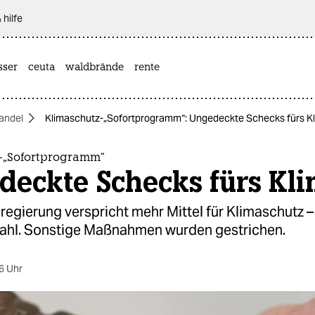
 hilfe
sser
ceuta
waldbrände
rente
andel
Klimaschutz-„Sofortprogramm“: Ungedeckte Schecks fürs K
-„Sofortprogramm“
deckte Schecks fürs Kl
egierung verspricht mehr Mittel für Klimaschutz –
ahl. Sonstige Maßnahmen wurden gestrichen.
6 Uhr