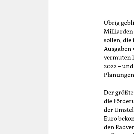
Übrig gebl
Milliarden 
sollen, di
Ausgaben v
vermuten lä
2022 – und
Planungen 
Der größte 
die Förderu
der Umstel
Euro bekom
den Radver