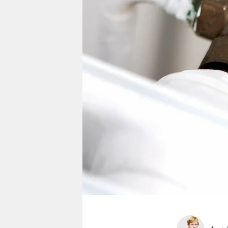
berlin
nord
wahrheit
verlag
verlag
veranstaltungen
shop
fragen & hilfe
unterstützen
abo
genossenschaft