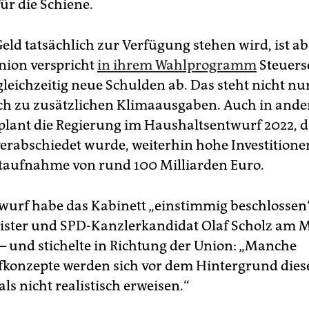
ür die Schiene.
eld tatsächlich zur Verfügung stehen wird, ist ab
nion verspricht
in ihrem Wahlprogramm
Steuer
gleichzeitig neue Schulden ab. Das steht nicht nu
h zu zusätzlichen Klimaausgaben. Auch in ande
plant die Regierung im Haushaltsentwurf 2022, 
erabschiedet wurde, weiterhin hohe Investitione
taufnahme von rund 100 Milliarden Euro.
wurf habe das Kabinett „einstimmig beschlossen“
ster und SPD-Kanzlerkandidat Olaf Scholz am 
 und stichelte in Richtung der Union: „Manche
onzepte werden sich vor dem Hintergrund dies
ls nicht realistisch erweisen.“