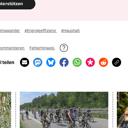
nterstützen
limawandel
#Energieeffizienz
#Haushalt
ommentieren
Fehlerhinweis
 teilen