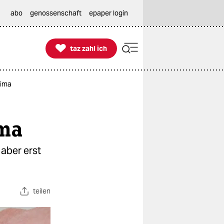
abo
genossenschaft
epaper login

taz zahl ich
taz zahl ich
lima
ima
 aber erst
teilen