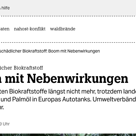
 hilfe
aten
nahost-konflikt
waldbrände
schädlicher Biokraftstoff: Boom mit Nebenwirkungen
cher Biokraftstoff
 mit Nebenwirkungen
ten Biokraftstoffe längst nicht mehr, trotzdem lan
 und Palmöl in Europas Autotanks. Umweltverbänd
r.
9 Uhr