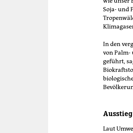
wie unser 
Soja- und 
Tropenwäld
Klimagasem
In den ver
von Palm- 
geführt, s
Biokraftst
biologische
Bevölkerun
Ausstieg
Laut Umwel