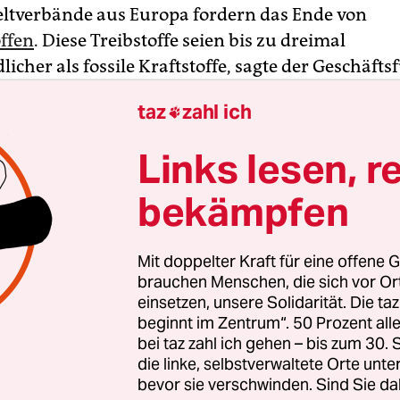
ltverbände aus Europa fordern das Ende von
offen
. Diese Treibstoffe seien bis zu dreimal
icher als fossile Kraftstoffe, sagte der Geschäfts
Umwelthilfe (DUH), Sascha Müller-Kraenner, am
taz
zahl ich

Er verwies dabei auf eine gemeinsame Studie mit 
ndation Norway. In der Analyse „Öl ins Feuer“ we
Links lesen, r
en des Biokraftstoffbooms auf die Erde untersuc
bekämpfen
eht der Anbau von Biomasse zur Verwendung al
off oft mit Entwaldung und der Verödung von Böd
Mit doppelter Kraft für eine offene G
omten die Biokraftstoffe, kritisierte Müller-Kra
brauchen Menschen, die sich vor O
s globalen Anstiegs der Nachfrage nach Pflanzenö
einsetzen, unsere Solidarität. Die ta
beginnt im Zentrum“. 50 Prozent a
llen auf Biokraftstoffe. Allein die EU verbraucht
bei taz zahl ich gehen – bis zum 30
er Millionen Liter Palmöl, um es Biodiesel beizu
die linke, selbstverwaltete Orte unte
s in die EU importierten Palmöls landen im Tank.
bevor sie verschwinden. Sind Sie da