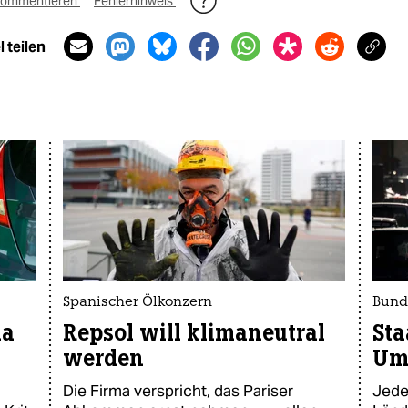
ommentieren
Fehlerhinweis
 teilen
Spanischer Ölkonzern
Bund
ma
Repsol will klimaneutral
Sta
werden
Um
Die Firma verspricht, das Pariser
Jede