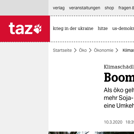
hautnavigation anspringen
hauptinhalt anspringen
footer anspringen
verlag
veranstaltungen
shop
fragen &
krieg in der ukraine
hitze
us-demokr

taz zahl ich
taz zahl ich
Startseite
Öko
Ökonomie
Klima
themen
politik
Klimaschädli
Boom
öko
Als öko gel
gesellschaft
mehr Soja-
eine Umkeh
kultur
sport
10.3.2020
18:3