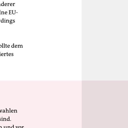
nderer
lne EU-
rdings
ollte dem
iertes
wahlen
sind.
h und vor