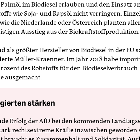
 Palmöl im Biodiesel erlauben und den Einsatz a
offe wie Soja- und Rapsöl nicht verringern. Einze
 wie die Niederlande oder Österreich planten alle
istigen Ausstieg aus der Biokraftstoffproduktion.
 als größter Hersteller von Biodiesel in der EU s
rderte Müller-Kraenner. Im Jahr 2018 habe import
Prozent des Rohstoffs für den Biodieselverbrauch
de ausgemacht.
gierten stärken
nde Erfolg der AfD bei den kommenden Landtags
 stark rechtsextreme Kräfte inzwischen geworden 
zt braucht es Zusammenhalt und Solidarität. Auc