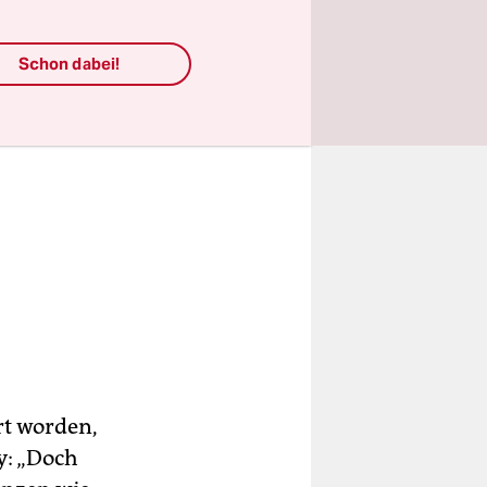
Schon dabei!
rt worden,
y: „Doch