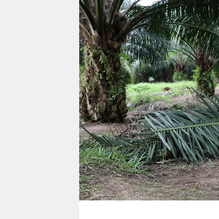
berlin
nord
wahrheit
verlag
verlag
veranstaltungen
shop
fragen & hilfe
unterstützen
abo
genossenschaft