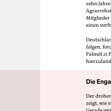
zehn Jahre
Agrarrohst
Mitglieder
einen vorfr
Deutschland
folgen, fo
Palmöl 21 
hierzulan
Die Enga
Der drohe
zeigt, wie
Gerade jet