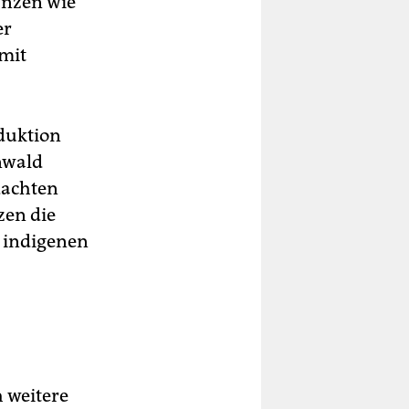
anzen wie
er
amit
duktion
nwald
dachten
zen die
t indigenen
 weitere