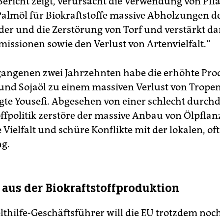
Bericht zeigt, verursacht die Verwendung von Pfl
Palmöl für Biokraftstoffe massive Abholzungen d
er und die Zerstörung von Torf und verstärkt d
issionen sowie den Verlust von Artenvielfalt.“
gangenen zwei Jahrzehnten habe die erhöhte Pro
und Sojaöl zu einem massiven Verlust von Trope
agte Yousefi. Abgesehen von einer schlecht durch
offpolitik zerstöre der massive Anbau von Ölpflan
 Vielfalt und schüre Konflikte mit der lokalen, of
g.
 aus der Biokraftstoffproduktion
thilfe-Geschäftsführer will die EU trotzdem noch