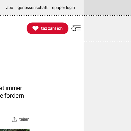
abo
genossenschaft
epaper login

taz zahl ich
taz zahl ich
det immer
e fordern
teilen