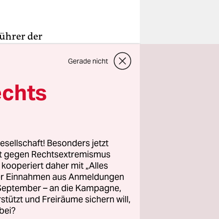
führer der
 Dienstag
Gerade nicht
der Rain­
rden die
echts
ht.
s
en einher.
esellschaft! Besonders jetzt
enner. 90
rt gegen Rechtsextremismus
len seit
z kooperiert daher mit „Alles
ller Einnahmen aus Anmeldungen
 demnach
. September – an die Kampagne,
mischen. 60
rstützt und Freiräume sichern will,
bei?