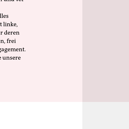
lles
 linke,
ür deren
n, frei
ngagement.
e unsere